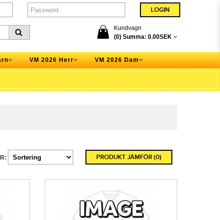
Kundvagn
(0) Summa:
0.00SEK
arn
VM 2026 Herr
VM 2026 Dam
PRODUKT JÄMFÖR (0)
R: