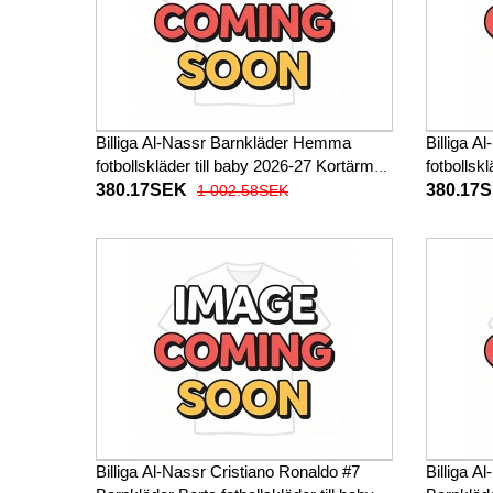
Billiga Al-Nassr Barnkläder Hemma
Billiga A
fotbollskläder till baby 2026-27 Kortärmad
fotbollsk
(+ Korta byxor)
(+ Korta 
380.17SEK
380.17
1 002.58SEK
Billiga Al-Nassr Cristiano Ronaldo #7
Billiga A