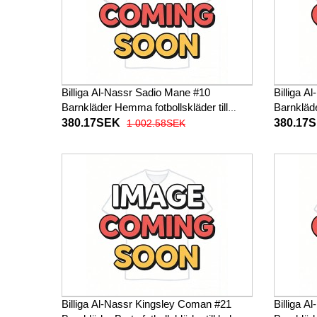
Billiga Al-Nassr Sadio Mane #10
Billiga A
Barnkläder Hemma fotbollskläder till
Barnkläde
baby 2025-26 Kortärmad (+ Korta byxor)
2025-26 
380.17SEK
380.17
1 002.58SEK
Billiga Al-Nassr Kingsley Coman #21
Billiga 