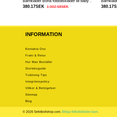
Barnkläder Borta fotbollskläder till baby
Barnkläde
2025-26 Kortärmad (+ Korta byxor)
2025-26 
380.17SEK
380.17
1 002.58SEK
INFORMATION
Kontakta Oss
Frakt & Retur
Hur Man Beställer
Storleksguide
Tvättning Tips
Integritetspolicy
Villkor & Betingelser
Sitemap
Blog
© 2026 Sefotbollshop.com.
Billiga fotbollskläder barn
.