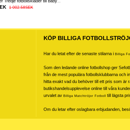
r Tredje fotbollskläder till baby
Kortärmad (+ Korta byxor)
SEK
1 002.58SEK
KÖP BILLIGA FOTBOLLSTRÖJ
Har du letat efter de senaste stilarna i
Billiga F
Som den ledande online fotbollshop ger Sefot
från de mest populära fotbollsklubbarna och inte
hitta exakt vad du behöver till ett pris som är r
butikshandelsupplevelse online till våra kunde
urvalet av
till lägsta pr
Billiga Matchtröjor Fotboll
Om du letar efter oslagbara erbjudanden, be