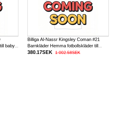
0
Billiga Al-Nassr Kingsley Coman #21
ill baby
Barnkläder Hemma fotbollskläder till
or)
baby 2025-26 Kortärmad (+ Korta byxor)
380.17SEK
1 002.58SEK