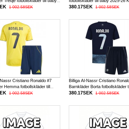
r Tredje fotbollskläder till baby
fotbollskläder till baby 2025-26
Kortärmad (+ Korta byxor)
(+ Korta byxor)
SEK
380.17SEK
1 002.58SEK
1 002.58SEK
l-Nassr Cristiano Ronaldo #7
Billiga Al-Nassr Cristiano Ronal
r Hemma fotbollskläder till
Barnkläder Borta fotbollskläder t
5-26 Kortärmad (+ Korta byxor)
2025-26 Kortärmad (+ Korta byx
SEK
380.17SEK
1 002.58SEK
1 002.58SEK