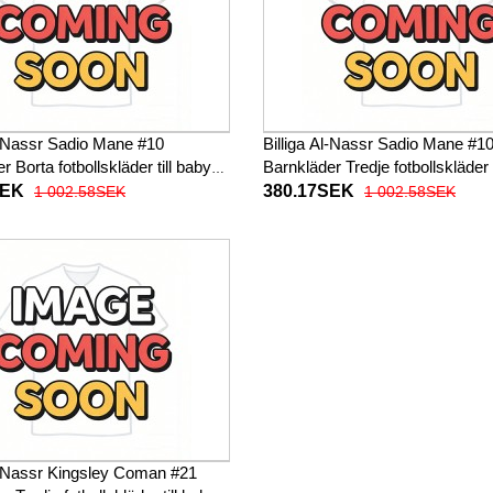
l-Nassr Sadio Mane #10
Billiga Al-Nassr Sadio Mane #1
r Borta fotbollskläder till baby
Barnkläder Tredje fotbollskläder t
Kortärmad (+ Korta byxor)
2025-26 Kortärmad (+ Korta byx
SEK
380.17SEK
1 002.58SEK
1 002.58SEK
Al-Nassr Kingsley Coman #21