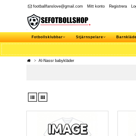
footballfanslove@gmail.com
Mitt konto
Registrera
Lo
Fotbollsklubbar
Stjärnspelare
Barnkläd
Al-Nassr babykläder