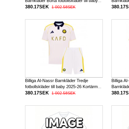
Barnkläder Borta fotbollskläder till baby
Barnkläde
2026-27 Kortärmad (+ Korta byxor)
2026-27 
380.17SEK
380.17
1 002.58SEK
Billiga Al-Nassr Barnkläder Tredje
Billiga A
fotbollskläder till baby 2025-26 Kortärmad
Barnkläde
(+ Korta byxor)
baby 202
380.17SEK
380.17
1 002.58SEK