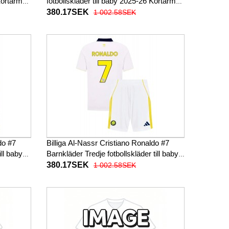
 Kortärmad
fotbollskläder till baby 2025-26 Kortärmad
(+ Korta byxor)
380.17SEK
1 002.58SEK
do #7
Billiga Al-Nassr Cristiano Ronaldo #7
ill baby
Barnkläder Tredje fotbollskläder till baby
or)
2025-26 Kortärmad (+ Korta byxor)
380.17SEK
1 002.58SEK