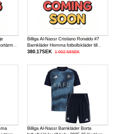
je
Billiga Al-Nassr Cristiano Ronaldo #7
 Kortärmad
Barnkläder Hemma fotbollskläder till
baby 2026-27 Kortärmad (+ Korta byxor)
380.17SEK
1 002.58SEK
emma
Billiga Al-Nassr Barnkläder Borta