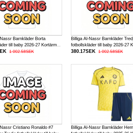
l-Nassr Barnkläder Borta
Billiga Al-Nassr Barnkläder Tred
läder till baby 2026-27 Kortärmad
fotbollskläder till baby 2026-27
byxor)
(+ Korta byxor)
SEK
380.17SEK
1 002.58SEK
1 002.58SEK
l-Nassr Cristiano Ronaldo #7
Billiga Al-Nassr Barnkläder H