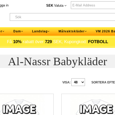
gga in
SEK
Valuta
er
Dam
Landslag
Målvaktskläder
VM 2026 B
Få
10%
rabatt över
729
SEK, Kupongkod:
FOTBOLL
Al-Nassr Babykläder
VISA:
SORTERA EFTE