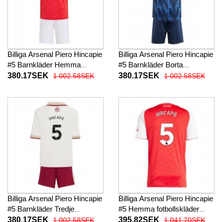
Billiga Arsenal Piero Hincapie
Billiga Arsenal Piero Hincapie
#5 Barnkläder Hemma
#5 Barnkläder Borta
fotbollskläder till baby 2025-
fotbollskläder till baby 2025-
380.17SEK
380.17SEK
1 002.58SEK
1 002.58SEK
26 Kortärmad (+ Korta byxor)
26 Kortärmad (+ Korta byxor)
Billiga Arsenal Piero Hincapie
Billiga Arsenal Piero Hincapie
#5 Barnkläder Tredje
#5 Hemma fotbollskläder
fotbollskläder till baby 2025-
2025-26 Kortärmad
380.17SEK
395.82SEK
1 002.58SEK
1 041.70SEK