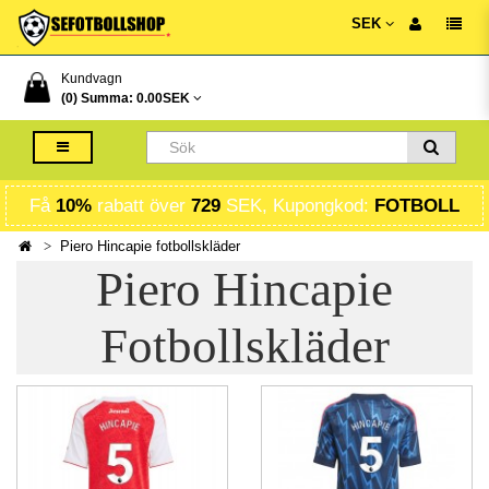
SEK
Kundvagn
(0) Summa:
0.00SEK
Få
10%
rabatt över
729
SEK, Kupongkod:
FOTBOLL
Piero Hincapie fotbollskläder
Piero Hincapie
Fotbollskläder