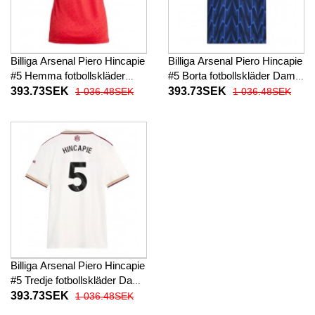
Billiga Arsenal Piero Hincapie
Billiga Arsenal Piero Hincapie
#5 Hemma fotbollskläder
#5 Borta fotbollskläder Dam
Dam 2025-26 Kortärmad
2025-26 Kortärmad
393.73SEK
393.73SEK
1 036.48SEK
1 036.48SEK
Billiga Arsenal Piero Hincapie
#5 Tredje fotbollskläder Dam
2025-26 Kortärmad
393.73SEK
1 036.48SEK