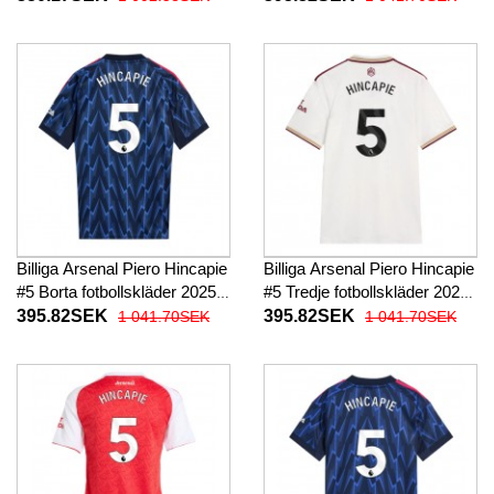
26 Kortärmad (+ Korta byxor)
Billiga Arsenal Piero Hincapie
Billiga Arsenal Piero Hincapie
#5 Borta fotbollskläder 2025-
#5 Tredje fotbollskläder 2025-
26 Kortärmad
26 Kortärmad
395.82SEK
395.82SEK
1 041.70SEK
1 041.70SEK