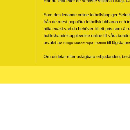
Har du letat efter de senaste stilarna i
Billiga F
Som den ledande online fotbollshop ger Sefot
från de mest populära fotbollsklubbarna och inte
hitta exakt vad du behöver till ett pris som är r
butikshandelsupplevelse online till våra kunde
urvalet av
till lägsta pr
Billiga Matchtröjor Fotboll
Om du letar efter oslagbara erbjudanden, be