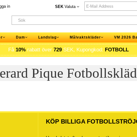
gga in
SEK
Valuta
er
Dam
Landslag
Målvaktskläder
VM 2026 B
Få
10%
rabatt över
729
SEK, Kupongkod:
FOTBOLL
erard Pique Fotbollskläd
KÖP BILLIGA FOTBOLLSTRÖJ