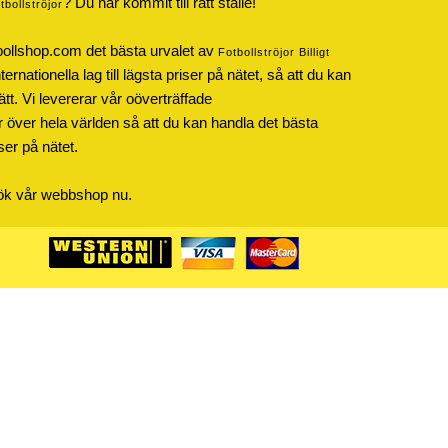
? Du har kommit till rätt ställe!
otbollströjor
bollshop.com det bästa urvalet av
Fotbollströjor Billigt
rnationella lag till lägsta priser på nätet, så att du kan
ätt. Vi levererar vår oöverträffade
r över hela världen så att du kan handla det bästa
iser på nätet.
sök vår webbshop nu.