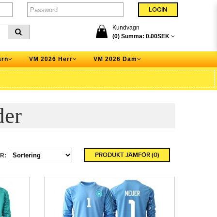
Kundvagn
(0) Summa:
0.00SEK
arn
VM 2026 Herr
VM 2026 Dam
der
PRODUKT JÄMFÖR (0)
R: