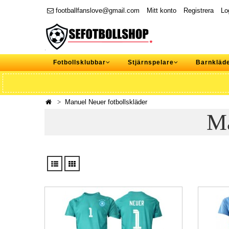
footballfanslove@gmail.com
Mitt konto
Registrera
Lo
Fotbollsklubbar
Stjärnspelare
Barnkläd
Manuel Neuer fotbollskläder
Ma