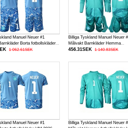
Tyskland Manuel Neuer #1
Billiga Tyskland Manuel Neuer 
arnkläder Borta fotbollskläder
Målvakt Barnkläder Hemma
 VM 2026 Kortärmad (+ Korta
fotbollskläder till baby VM 2026
SEK
456.31SEK
1 062.61SEK
1 140.83SEK
Långärmad (+ Korta byxor)
Tyskland Manuel Neuer #1
Billiga Tyskland Manuel Neuer 