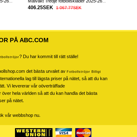
25-26
Målvakt Tredje fotbollskläder 2025-26
Långärmad
406.25SEK
1 067.77SEK
OR PÅ ABC.COM
? Du har kommit till rätt ställe!
otbollströjor
bollshop.com det bästa urvalet av
Fotbollströjor Billigt
rnationella lag till lägsta priser på nätet, så att du kan
ätt. Vi levererar vår oöverträffade
r över hela världen så att du kan handla det bästa
iser på nätet.
sök vår webbshop nu.