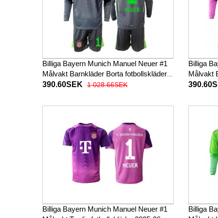
Billiga Bayern Munich Manuel Neuer #1
Billiga 
Målvakt Barnkläder Borta fotbollskläder
Målvakt B
till baby 2025-26 Långärmad (+ Korta
till baby
390.60SEK
390.60
1 028.66SEK
byxor)
byxor)
Billiga Bayern Munich Manuel Neuer #1
Billiga 