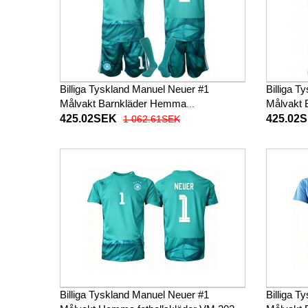
Billiga Tyskland Manuel Neuer #1
Billiga 
Målvakt Barnkläder Hemma
Målvakt B
fotbollskläder till baby VM 2026
till baby
425.02SEK
425.02
1 062.61SEK
Kortärmad (+ Korta byxor)
byxor)
Billiga Tyskland Manuel Neuer #1
Billiga 