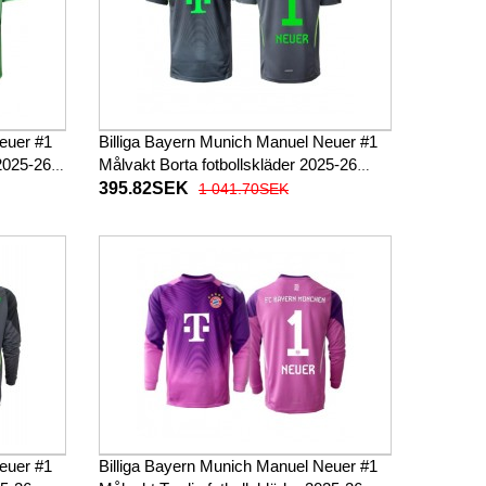
euer #1
Billiga Bayern Munich Manuel Neuer #1
2025-26
Målvakt Borta fotbollskläder 2025-26
Kortärmad
395.82SEK
1 041.70SEK
euer #1
Billiga Bayern Munich Manuel Neuer #1