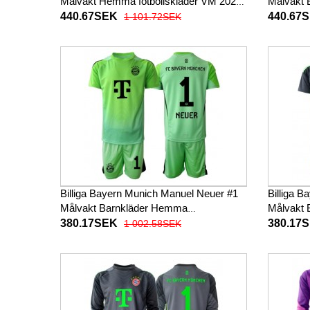
Målvakt Hemma fotbollskläder VM 2026
Målvakt B
Kortärmad
Kortärm
440.67SEK
440.67
1 101.72SEK
Billiga Bayern Munich Manuel Neuer #1
Billiga 
Målvakt Barnkläder Hemma
Målvakt B
fotbollskläder till baby 2025-26 Kortärmad
till baby
380.17SEK
380.17
1 002.58SEK
(+ Korta byxor)
byxor)