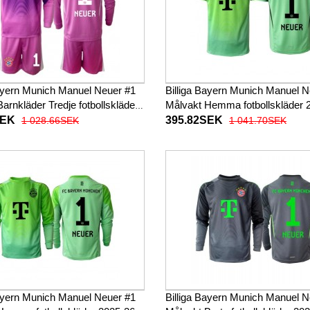
Bayern Munich Manuel Neuer #1
Billiga Bayern Munich Manuel N
arnkläder Tredje fotbollskläder
Målvakt Hemma fotbollskläder 
 2025-26 Långärmad (+ Korta
Kortärmad
SEK
395.82SEK
1 028.66SEK
1 041.70SEK
Bayern Munich Manuel Neuer #1
Billiga Bayern Munich Manuel N