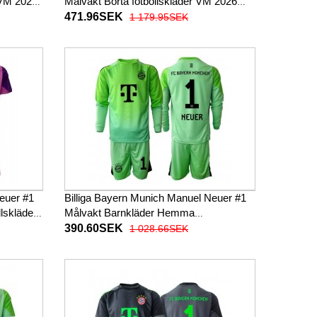
 VM 2026
Målvakt Borta fotbollskläder VM 2026
Långärmad
471.96SEK
1 179.95SEK
euer #1
Billiga Bayern Munich Manuel Neuer #1
lskläder
Målvakt Barnkläder Hemma
Korta
fotbollskläder till baby 2025-26
390.60SEK
1 028.66SEK
Långärmad (+ Korta byxor)