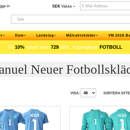
gga in
SEK
Valuta
er
Dam
Landslag
Målvaktskläder
VM 2026 B
Få
10%
rabatt över
729
SEK, Kupongkod:
FOTBOLL
nuel Neuer Fotbollsklä
VISA:
SORTERA EFTE