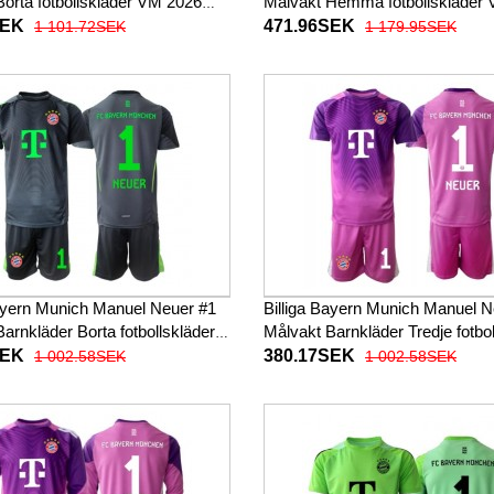
orta fotbollskläder VM 2026
Målvakt Hemma fotbollskläder
ad
Långärmad
SEK
471.96SEK
1 101.72SEK
1 179.95SEK
Bayern Munich Manuel Neuer #1
Billiga Bayern Munich Manuel N
arnkläder Borta fotbollskläder
Målvakt Barnkläder Tredje fotbol
 2025-26 Kortärmad (+ Korta
till baby 2025-26 Kortärmad (+ 
SEK
380.17SEK
1 002.58SEK
1 002.58SEK
byxor)