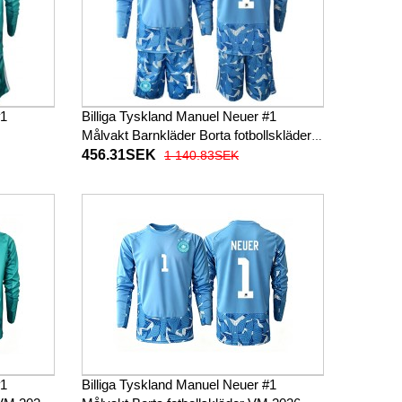
#1
Billiga Tyskland Manuel Neuer #1
Målvakt Barnkläder Borta fotbollskläder
till baby VM 2026 Långärmad (+ Korta
456.31SEK
1 140.83SEK
byxor)
#1
Billiga Tyskland Manuel Neuer #1