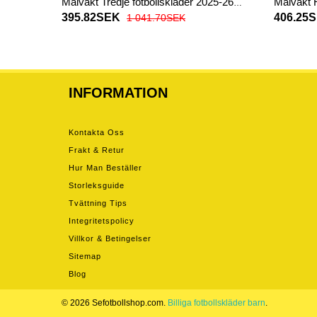
Målvakt Tredje fotbollskläder 2025-26
Målvakt 
Kortärmad
Långärm
395.82SEK
406.25
1 041.70SEK
INFORMATION
Kontakta Oss
Frakt & Retur
Hur Man Beställer
Storleksguide
Tvättning Tips
Integritetspolicy
Villkor & Betingelser
Sitemap
Blog
© 2026 Sefotbollshop.com.
Billiga fotbollskläder barn
.