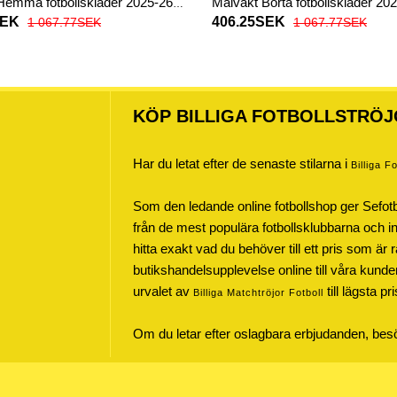
Hemma fotbollskläder 2025-26
Målvakt Borta fotbollskläder 20
ad
Långärmad
SEK
406.25SEK
1 067.77SEK
1 067.77SEK
KÖP BILLIGA FOTBOLLSTRÖJ
Har du letat efter de senaste stilarna i
Billiga F
Som den ledande online fotbollshop ger Sefot
från de mest populära fotbollsklubbarna och inte
hitta exakt vad du behöver till ett pris som är r
butikshandelsupplevelse online till våra kunde
urvalet av
till lägsta pr
Billiga Matchtröjor Fotboll
Om du letar efter oslagbara erbjudanden, be