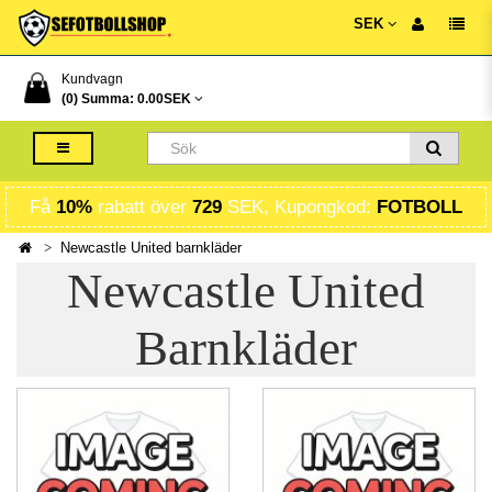
SEK
Kundvagn
(0) Summa:
0.00SEK
Få
10%
rabatt över
729
SEK, Kupongkod:
FOTBOLL
Newcastle United barnkläder
Newcastle United
Barnkläder