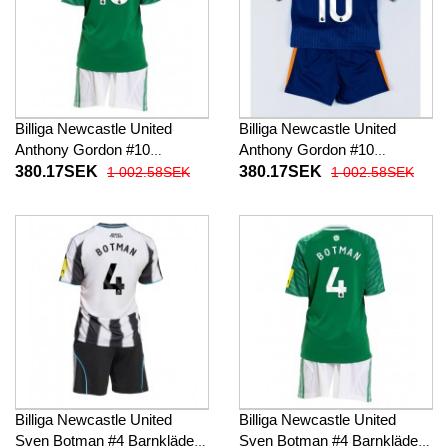
Billiga Newcastle United
Billiga Newcastle United
Anthony Gordon #10
Anthony Gordon #10
Barnkläder Borta
Barnkläder Tredje
380.17SEK
380.17SEK
1 002.58SEK
1 002.58SEK
fotbollskläder till baby 2025-
fotbollskläder till baby 2025-
26 Kortärmad (+ Korta byxor)
26 Kortärmad (+ Korta byxor)
Billiga Newcastle United
Billiga Newcastle United
Sven Botman #4 Barnkläder
Sven Botman #4 Barnkläder