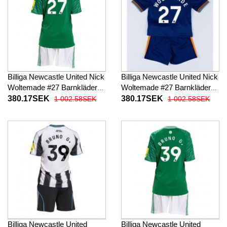
Billiga Newcastle United Nick
Billiga Newcastle United Nick
Woltemade #27 Barnkläder
Woltemade #27 Barnkläder
Borta fotbollskläder till baby
Tredje fotbollskläder till baby
380.17SEK
380.17SEK
1 002.58SEK
1 002.58SEK
2025-26 Kortärmad (+ Korta
2025-26 Kortärmad (+ Korta
byxor)
byxor)
Billiga Newcastle United
Billiga Newcastle United