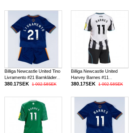
baby 2025-26 Kortärmad (+
2025-26 Kortärmad (+ Korta
Korta byxor)
byxor)
Billiga Newcastle United Tino
Billiga Newcastle United
Livramento #21 Barnkläder
Harvey Barnes #11
Tredje fotbollskläder till baby
Barnkläder Hemma
380.17SEK
380.17SEK
1 002.58SEK
1 002.58SEK
2025-26 Kortärmad (+ Korta
fotbollskläder till baby 2025-
byxor)
26 Kortärmad (+ Korta byxor)