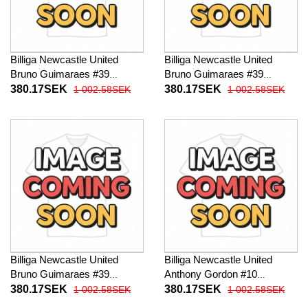
Billiga Newcastle United
Billiga Newcastle United
Bruno Guimaraes #39
Bruno Guimaraes #39
Barnkläder Hemma
Barnkläder Borta
380.17SEK
380.17SEK
1 002.58SEK
1 002.58SEK
fotbollskläder till baby 2026-
fotbollskläder till baby 2026-
27 Kortärmad (+ Korta byxor)
27 Kortärmad (+ Korta byxor)
Billiga Newcastle United
Billiga Newcastle United
Bruno Guimaraes #39
Anthony Gordon #10
Barnkläder Tredje
Barnkläder Hemma
380.17SEK
380.17SEK
1 002.58SEK
1 002.58SEK
fotbollskläder till baby 2026-
fotbollskläder till baby 2026-