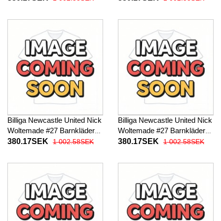
27 Kortärmad (+ Korta byxor)
baby 2026-27 Kortärmad (+
Korta byxor)
Billiga Newcastle United Nick
Billiga Newcastle United Nick
Woltemade #27 Barnkläder
Woltemade #27 Barnkläder
Borta fotbollskläder till baby
Tredje fotbollskläder till baby
380.17SEK
380.17SEK
1 002.58SEK
1 002.58SEK
2026-27 Kortärmad (+ Korta
2026-27 Kortärmad (+ Korta
byxor)
byxor)