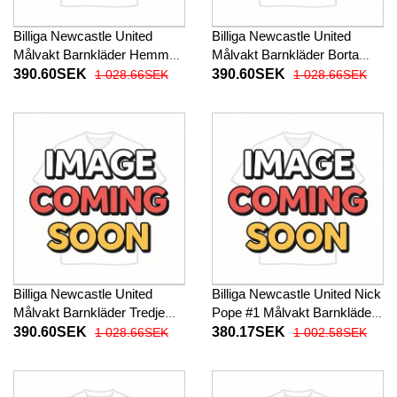
Billiga Newcastle United
Billiga Newcastle United
Målvakt Barnkläder Hemma
Målvakt Barnkläder Borta
fotbollskläder till baby 2025-
fotbollskläder till baby 2025-
390.60SEK
390.60SEK
1 028.66SEK
1 028.66SEK
26 Långärmad (+ Korta
26 Långärmad (+ Korta
byxor)
byxor)
Billiga Newcastle United
Billiga Newcastle United Nick
Målvakt Barnkläder Tredje
Pope #1 Målvakt Barnkläder
fotbollskläder till baby 2025-
Hemma fotbollskläder till
390.60SEK
380.17SEK
1 028.66SEK
1 002.58SEK
26 Långärmad (+ Korta
baby 2025-26 Kortärmad (+
byxor)
Korta byxor)