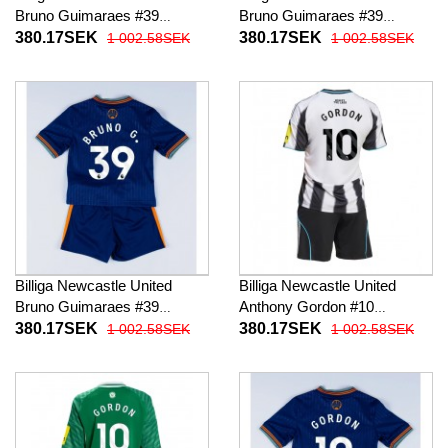
Bruno Guimaraes #39
Bruno Guimaraes #39
Barnkläder Hemma
Barnkläder Borta
380.17SEK
380.17SEK
1 002.58SEK
1 002.58SEK
fotbollskläder till baby 2025-
fotbollskläder till baby 2025-
26 Kortärmad (+ Korta byxor)
26 Kortärmad (+ Korta byxor)
Billiga Newcastle United
Billiga Newcastle United
Bruno Guimaraes #39
Anthony Gordon #10
Barnkläder Tredje
Barnkläder Hemma
380.17SEK
380.17SEK
1 002.58SEK
1 002.58SEK
fotbollskläder till baby 2025-
fotbollskläder till baby 2025-
26 Kortärmad (+ Korta byxor)
26 Kortärmad (+ Korta byxor)