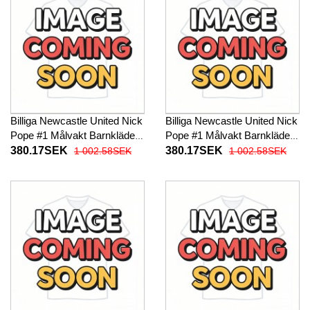
Billiga Newcastle United Nick
Billiga Newcastle United Nick
Pope #1 Målvakt Barnkläder
Pope #1 Målvakt Barnkläder
Borta fotbollskläder till baby
Tredje fotbollskläder till baby
380.17SEK
380.17SEK
1 002.58SEK
1 002.58SEK
2025-26 Kortärmad (+ Korta
2025-26 Kortärmad (+ Korta
byxor)
byxor)