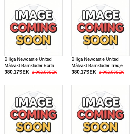
Billiga Newcastle United
Billiga Newcastle United
Målvakt Barnkläder Borta
Målvakt Barnkläder Tredje
fotbollskläder till baby 2025-
fotbollskläder till baby 2025-
380.17SEK
380.17SEK
1 002.58SEK
1 002.58SEK
26 Kortärmad (+ Korta byxor)
26 Kortärmad (+ Korta byxor)