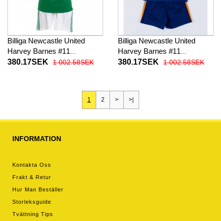
Billiga Newcastle United
Billiga Newcastle United
Harvey Barnes #11
Harvey Barnes #11
Barnkläder Borta
Barnkläder Tredje
380.17SEK
380.17SEK
1 002.58SEK
1 002.58SEK
fotbollskläder till baby 2025-
fotbollskläder till baby 2025-
26 Kortärmad (+ Korta byxor)
26 Kortärmad (+ Korta byxor)
1
2
>
>|
INFORMATION
Kontakta Oss
Frakt & Retur
Hur Man Beställer
Storleksguide
Tvättning Tips