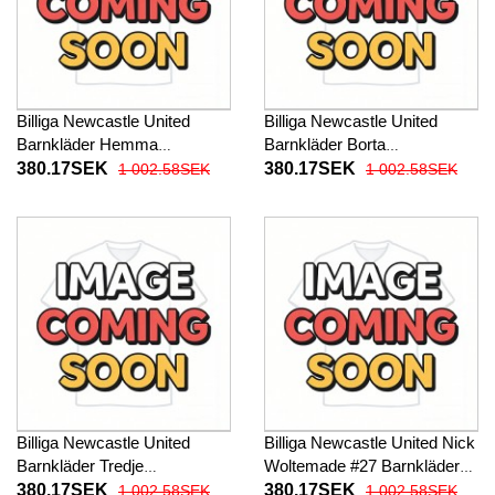
Billiga Newcastle United
Billiga Newcastle United
Barnkläder Hemma
Barnkläder Borta
fotbollskläder till baby 2026-
fotbollskläder till baby 2026-
380.17SEK
380.17SEK
1 002.58SEK
1 002.58SEK
27 Kortärmad (+ Korta byxor)
27 Kortärmad (+ Korta byxor)
Billiga Newcastle United
Billiga Newcastle United Nick
Barnkläder Tredje
Woltemade #27 Barnkläder
fotbollskläder till baby 2026-
Hemma fotbollskläder till
380.17SEK
380.17SEK
1 002.58SEK
1 002.58SEK