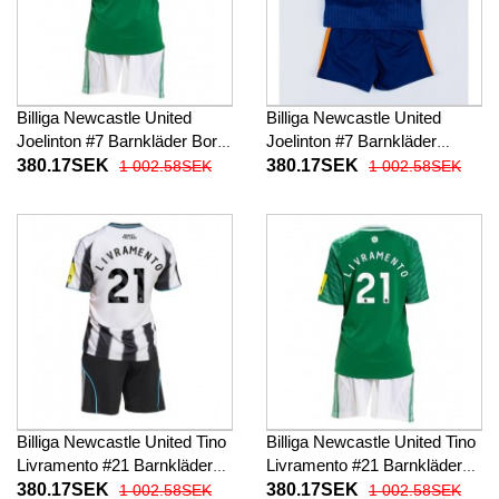
Billiga Newcastle United
Billiga Newcastle United
Joelinton #7 Barnkläder Borta
Joelinton #7 Barnkläder
fotbollskläder till baby 2025-
Tredje fotbollskläder till baby
380.17SEK
380.17SEK
1 002.58SEK
1 002.58SEK
26 Kortärmad (+ Korta byxor)
2025-26 Kortärmad (+ Korta
byxor)
Billiga Newcastle United Tino
Billiga Newcastle United Tino
Livramento #21 Barnkläder
Livramento #21 Barnkläder
Hemma fotbollskläder till
Borta fotbollskläder till baby
380.17SEK
380.17SEK
1 002.58SEK
1 002.58SEK