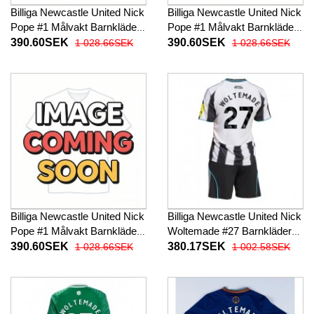
Billiga Newcastle United Nick
Billiga Newcastle United Nick
Pope #1 Målvakt Barnkläder
Pope #1 Målvakt Barnkläder
Hemma fotbollskläder till
Borta fotbollskläder till baby
390.60SEK
390.60SEK
1 028.66SEK
1 028.66SEK
baby 2025-26 Långärmad (+
2025-26 Långärmad (+ Korta
Korta byxor)
byxor)
Billiga Newcastle United Nick
Billiga Newcastle United Nick
Pope #1 Målvakt Barnkläder
Woltemade #27 Barnkläder
Tredje fotbollskläder till baby
Hemma fotbollskläder till
390.60SEK
380.17SEK
1 028.66SEK
1 002.58SEK
2025-26 Långärmad (+ Korta
baby 2025-26 Kortärmad (+
byxor)
Korta byxor)