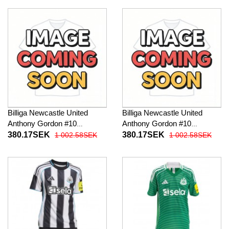
27 Kortärmad (+ Korta byxor)
27 Kortärmad (+ Korta byxor)
Billiga Newcastle United
Billiga Newcastle United
Anthony Gordon #10
Anthony Gordon #10
Barnkläder Borta
Barnkläder Tredje
380.17SEK
380.17SEK
1 002.58SEK
1 002.58SEK
fotbollskläder till baby 2026-
fotbollskläder till baby 2026-
27 Kortärmad (+ Korta byxor)
27 Kortärmad (+ Korta byxor)