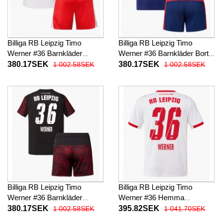
Billiga RB Leipzig Timo
Billiga RB Leipzig Timo
Werner #36 Barnkläder
Werner #36 Barnkläder Borta
Hemma fotbollskläder till
fotbollskläder till baby 2025-
380.17SEK
380.17SEK
1 002.58SEK
1 002.58SEK
baby 2025-26 Kortärmad (+
26 Kortärmad (+ Korta byxor)
Korta byxor)
Billiga RB Leipzig Timo
Billiga RB Leipzig Timo
Werner #36 Barnkläder
Werner #36 Hemma
Tredje fotbollskläder till baby
fotbollskläder 2025-26
380.17SEK
395.82SEK
1 002.58SEK
1 041.70SEK
2025-26 Kortärmad (+ Korta
Kortärmad