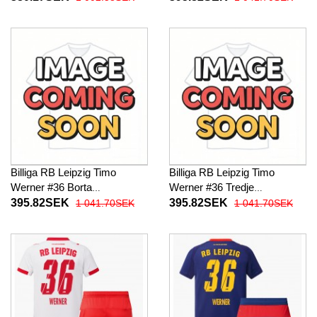
2026-27 Kortärmad (+ Korta
Kortärmad
byxor)
Billiga RB Leipzig Timo
Billiga RB Leipzig Timo
Werner #36 Borta
Werner #36 Tredje
fotbollskläder 2026-27
fotbollskläder 2026-27
395.82SEK
395.82SEK
1 041.70SEK
1 041.70SEK
Kortärmad
Kortärmad