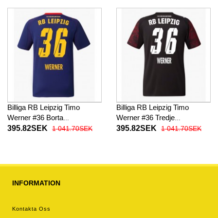
byxor)
Billiga RB Leipzig Timo
Billiga RB Leipzig Timo
Werner #36 Borta
Werner #36 Tredje
fotbollskläder 2025-26
fotbollskläder 2025-26
395.82SEK
395.82SEK
1 041.70SEK
1 041.70SEK
Kortärmad
Kortärmad
INFORMATION
Kontakta Oss