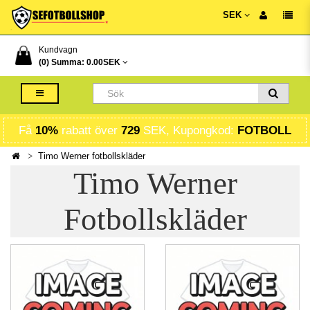
SEK
Kundvagn
(0) Summa:
0.00SEK
Få
10%
rabatt över
729
SEK, Kupongkod:
FOTBOLL
Timo Werner fotbollskläder
Timo Werner
Fotbollskläder