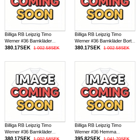
Billiga RB Leipzig Timo
Billiga RB Leipzig Timo
Werner #36 Barnkläder
Werner #36 Barnkläder Borta
Hemma fotbollskläder till
fotbollskläder till baby 2026-
380.17SEK
380.17SEK
1 002.58SEK
1 002.58SEK
baby 2026-27 Kortärmad (+
27 Kortärmad (+ Korta byxor)
Korta byxor)
Billiga RB Leipzig Timo
Billiga RB Leipzig Timo
Werner #36 Barnkläder
Werner #36 Hemma
Tredje fotbollskläder till baby
fotbollskläder 2026-27
380.17SEK
395.82SEK
1 002.58SEK
1 041.70SEK