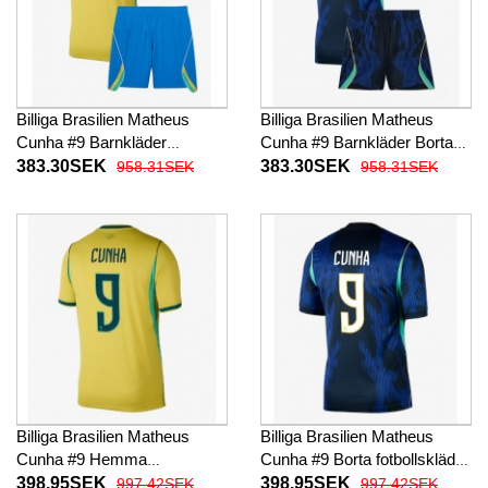
Billiga Brasilien Matheus
Billiga Brasilien Matheus
Cunha #9 Barnkläder
Cunha #9 Barnkläder Borta
Hemma fotbollskläder till
fotbollskläder till baby VM
383.30SEK
383.30SEK
958.31SEK
958.31SEK
baby VM 2026 Kortärmad (+
2026 Kortärmad (+ Korta
Korta byxor)
byxor)
Billiga Brasilien Matheus
Billiga Brasilien Matheus
Cunha #9 Hemma
Cunha #9 Borta fotbollskläder
fotbollskläder VM 2026
VM 2026 Kortärmad
398.95SEK
398.95SEK
997.42SEK
997.42SEK