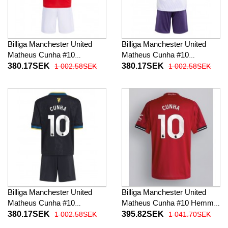
Billiga Manchester United
Billiga Manchester United
Matheus Cunha #10
Matheus Cunha #10
Barnkläder Hemma
Barnkläder Borta
380.17SEK
380.17SEK
1 002.58SEK
1 002.58SEK
fotbollskläder till baby 2025-
fotbollskläder till baby 2025-
26 Kortärmad (+ Korta byxor)
26 Kortärmad (+ Korta byxor)
Billiga Manchester United
Billiga Manchester United
Matheus Cunha #10
Matheus Cunha #10 Hemma
Barnkläder Tredje
fotbollskläder 2025-26
380.17SEK
395.82SEK
1 002.58SEK
1 041.70SEK
fotbollskläder till baby 2025-
Kortärmad