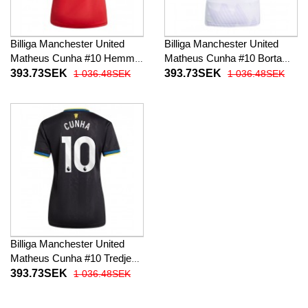
Billiga Manchester United
Billiga Manchester United
Matheus Cunha #10 Hemma
Matheus Cunha #10 Borta
fotbollskläder Dam 2025-26
fotbollskläder Dam 2025-26
393.73SEK
393.73SEK
1 036.48SEK
1 036.48SEK
Kortärmad
Kortärmad
Billiga Manchester United
Matheus Cunha #10 Tredje
fotbollskläder Dam 2025-26
393.73SEK
1 036.48SEK
Kortärmad