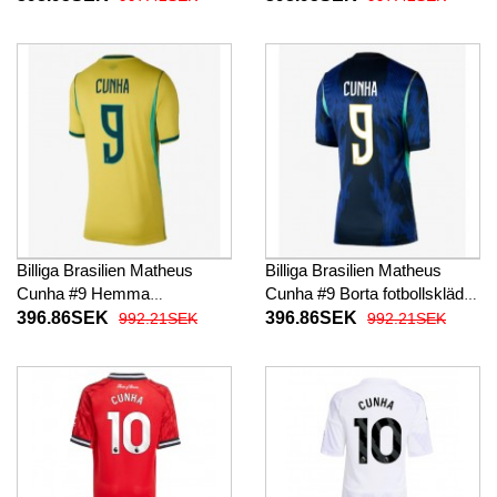
Kortärmad
Billiga Brasilien Matheus
Billiga Brasilien Matheus
Cunha #9 Hemma
Cunha #9 Borta fotbollskläder
fotbollskläder Dam VM 2026
Dam VM 2026 Kortärmad
396.86SEK
396.86SEK
992.21SEK
992.21SEK
Kortärmad