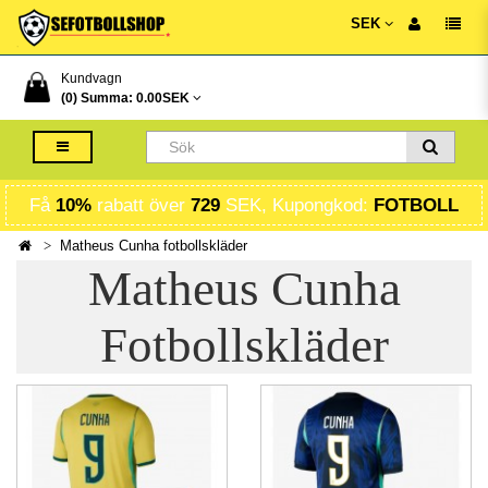
SEK
Kundvagn
(0) Summa:
0.00SEK
Få
10%
rabatt över
729
SEK, Kupongkod:
FOTBOLL
Matheus Cunha fotbollskläder
Matheus Cunha
Fotbollskläder