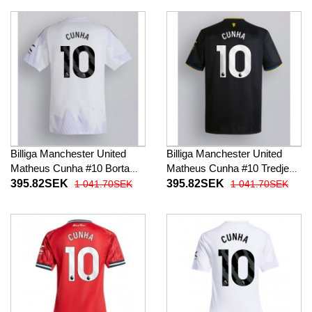
26 Kortärmad (+ Korta byxor)
Billiga Manchester United
Billiga Manchester United
Matheus Cunha #10 Borta
Matheus Cunha #10 Tredje
fotbollskläder 2025-26
fotbollskläder 2025-26
395.82SEK
395.82SEK
1 041.70SEK
1 041.70SEK
Kortärmad
Kortärmad