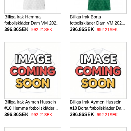
Billiga Irak Hemma
Billiga Irak Borta
fotbollskläder Dam VM 2026
fotbollskläder Dam VM 2026
Kortärmad
Kortärmad
396.86SEK
396.86SEK
992.21SEK
992.21SEK
Billiga Irak Aymen Hussein
Billiga Irak Aymen Hussein
#18 Hemma fotbollskläder
#18 Borta fotbollskläder Dam
Dam VM 2026 Kortärmad
VM 2026 Kortärmad
396.86SEK
396.86SEK
992.21SEK
992.21SEK