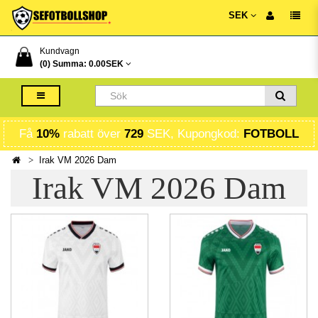
SEK
Kundvagn
(0) Summa:
0.00SEK
Få
10%
rabatt över
729
SEK, Kupongkod:
FOTBOLL
Irak VM 2026 Dam
Irak VM 2026 Dam