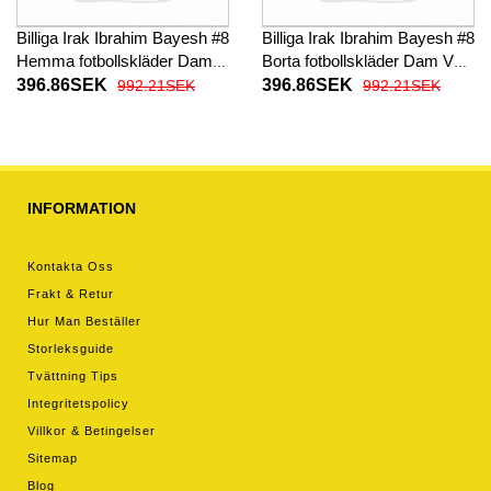
Billiga Irak Ibrahim Bayesh #8
Billiga Irak Ibrahim Bayesh #8
Hemma fotbollskläder Dam
Borta fotbollskläder Dam VM
VM 2026 Kortärmad
2026 Kortärmad
396.86SEK
396.86SEK
992.21SEK
992.21SEK
INFORMATION
Kontakta Oss
Frakt & Retur
Hur Man Beställer
Storleksguide
Tvättning Tips
Integritetspolicy
Villkor & Betingelser
Sitemap
Blog