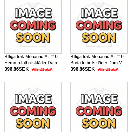
Billiga Irak Mohanad Ali #10
Billiga Irak Mohanad Ali #10
Hemma fotbollskläder Dam
Borta fotbollskläder Dam VM
VM 2026 Kortärmad
2026 Kortärmad
396.86SEK
396.86SEK
992.21SEK
992.21SEK