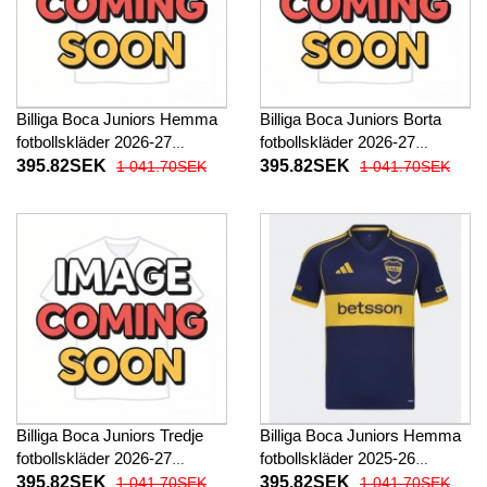
Billiga Boca Juniors Hemma
Billiga Boca Juniors Borta
fotbollskläder 2026-27
fotbollskläder 2026-27
Kortärmad
Kortärmad
395.82SEK
395.82SEK
1 041.70SEK
1 041.70SEK
Billiga Boca Juniors Tredje
Billiga Boca Juniors Hemma
fotbollskläder 2026-27
fotbollskläder 2025-26
Kortärmad
Kortärmad
395.82SEK
395.82SEK
1 041.70SEK
1 041.70SEK