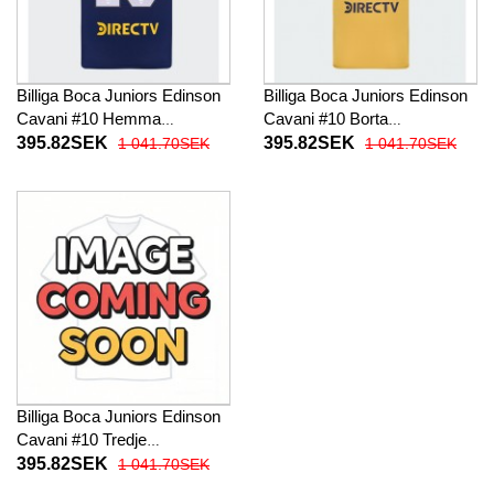
Billiga Boca Juniors Edinson
Billiga Boca Juniors Edinson
Cavani #10 Hemma
Cavani #10 Borta
fotbollskläder 2025-26
fotbollskläder 2025-26
395.82SEK
395.82SEK
1 041.70SEK
1 041.70SEK
Kortärmad
Kortärmad
Billiga Boca Juniors Edinson
Cavani #10 Tredje
fotbollskläder 2025-26
395.82SEK
1 041.70SEK
Kortärmad