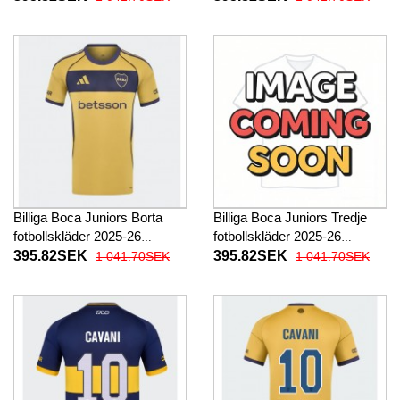
Billiga Boca Juniors Borta
Billiga Boca Juniors Tredje
fotbollskläder 2025-26
fotbollskläder 2025-26
Kortärmad
Kortärmad
395.82SEK
395.82SEK
1 041.70SEK
1 041.70SEK