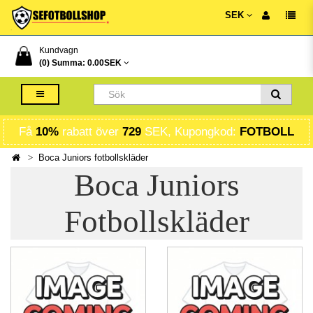
SEK
Kundvagn
(0) Summa:
0.00SEK
Få
10%
rabatt över
729
SEK, Kupongkod:
FOTBOLL
Boca Juniors fotbollskläder
Boca Juniors
Fotbollskläder