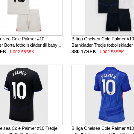
helsea Cole Palmer #10
Billiga Chelsea Cole Palmer #10
r Borta fotbollskläder till baby
Barnkläder Tredje fotbollskläder t
Kortärmad (+ Korta byxor)
2025-26 Kortärmad (+ Korta byx
SEK
380.17SEK
1 002.58SEK
1 002.58SEK
helsea Cole Palmer #10 Tredje
Billiga Chelsea Cole Palmer #