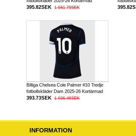
fotbollskläder 2025-26 Kortärmad
fotbollsk
395.82SEK
395.82
1 041.70SEK
Billiga Chelsea Cole Palmer #10 Tredje
fotbollskläder Dam 2025-26 Kortärmad
393.73SEK
1 036.48SEK
INFORMATION