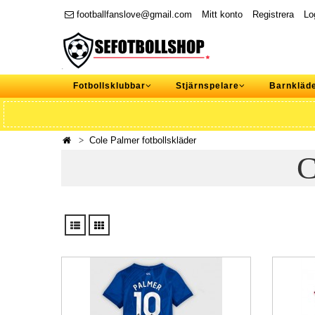
footballfanslove@gmail.com
Mitt konto
Registrera
Lo
Fotbollsklubbar
Stjärnspelare
Barnkläd
Cole Palmer fotbollskläder
C