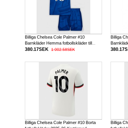
Billiga Chelsea Cole Palmer #10
Billiga C
Barnkläder Hemma fotbollskläder till
Barnkläde
baby 2025-26 Kortärmad (+ Korta byxor)
2025-26 
380.17SEK
380.17
1 002.58SEK
Billiga Chelsea Cole Palmer #10 Borta
Billiga C