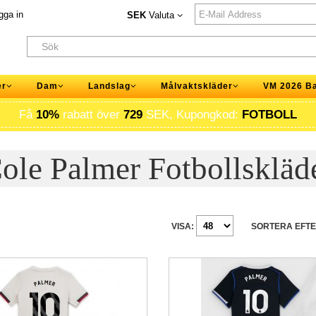
gga in
SEK
Valuta
er
Dam
Landslag
Målvaktskläder
VM 2026 B
Få
10%
rabatt över
729
SEK, Kupongkod:
FOTBOLL
ole Palmer Fotbollskläd
VISA:
SORTERA EFTE