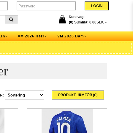
Kundvagn
(0) Summa:
0.00SEK
arn
VM 2026 Herr
VM 2026 Dam
er
PRODUKT JÄMFÖR (0)
R: