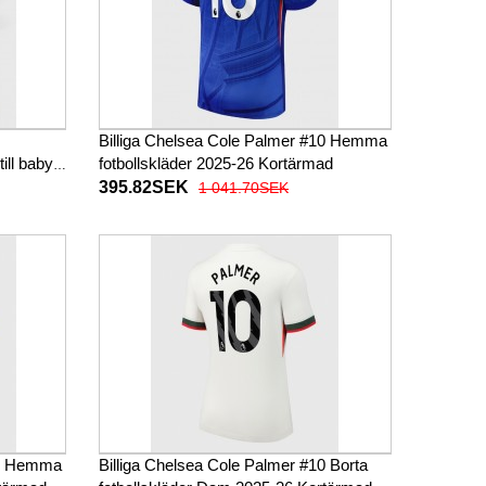
Billiga Chelsea Cole Palmer #10 Hemma
ill baby
fotbollskläder 2025-26 Kortärmad
or)
395.82SEK
1 041.70SEK
10 Hemma
Billiga Chelsea Cole Palmer #10 Borta