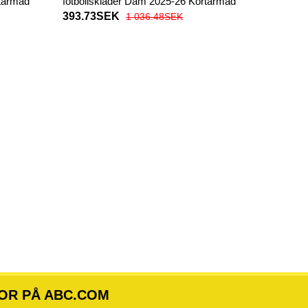
rtärmad
fotbollskläder Dam 2025-26 Kortärmad
393.73SEK
1 036.48SEK
OR PÅ ABC.COM