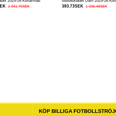
läder 2025-26 Kortärmad
fotbollskläder Dam 2025-26 Ko
SEK
393.73SEK
1 041.70SEK
1 036.48SEK
KÖP BILLIGA FOTBOLLSTRÖJ