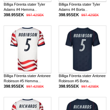
Billiga Förenta stater Tyler
Billiga Förenta stater Tyler
Adams #4 Hemma
Adams #4 Borta
fotbollskläder VM 2026
fotbollskläder VM 2026
398.95SEK
398.95SEK
997.42SEK
997.42SEK
Kortärmad
Kortärmad
Billiga Förenta stater Antonee
Billiga Förenta stater Antonee
Robinson #5 Hemma
Robinson #5 Borta
fotbollskläder VM 2026
fotbollskläder VM 2026
398.95SEK
398.95SEK
997.42SEK
997.42SEK
Kortärmad
Kortärmad