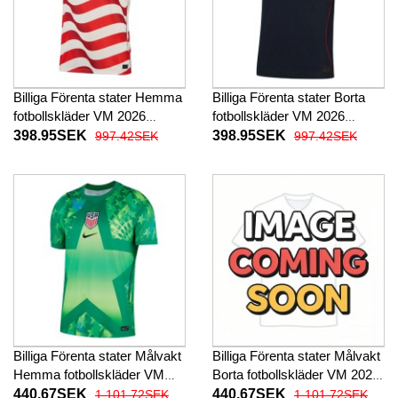
Billiga Förenta stater Hemma
Billiga Förenta stater Borta
fotbollskläder VM 2026
fotbollskläder VM 2026
Kortärmad
Kortärmad
398.95SEK
398.95SEK
997.42SEK
997.42SEK
Billiga Förenta stater Målvakt
Billiga Förenta stater Målvakt
Hemma fotbollskläder VM
Borta fotbollskläder VM 2026
2026 Kortärmad
Kortärmad
440.67SEK
440.67SEK
1 101.72SEK
1 101.72SEK