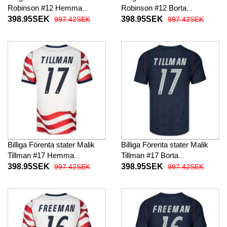
Robinson #12 Hemma
Robinson #12 Borta
fotbollskläder VM 2026
fotbollskläder VM 2026
398.95SEK
398.95SEK
997.42SEK
997.42SEK
Kortärmad
Kortärmad
Billiga Förenta stater Malik
Billiga Förenta stater Malik
Tillman #17 Hemma
Tillman #17 Borta
fotbollskläder VM 2026
fotbollskläder VM 2026
398.95SEK
398.95SEK
997.42SEK
997.42SEK
Kortärmad
Kortärmad