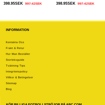
fotbollskläder VM 2026
fotbollskläder VM 2026
398.95SEK
398.95SEK
997.42SEK
997.42SEK
Kortärmad
Kortärmad
INFORMATION
Kontakta Oss
Frakt & Retur
Hur Man Beställer
Storleksguide
Tvättning Tips
Integritetspolicy
Villkor & Betingelser
Sitemap
Blog
KÖP BILLIGA FOTBOLLSTRÖJOR PÅ ABC.COM