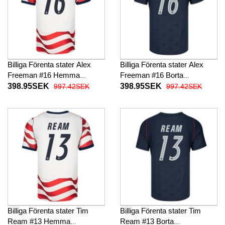
Billiga Förenta stater Alex
Billiga Förenta stater Alex
Freeman #16 Hemma
Freeman #16 Borta
fotbollskläder VM 2026
fotbollskläder VM 2026
398.95SEK
398.95SEK
997.42SEK
997.42SEK
Kortärmad
Kortärmad
Billiga Förenta stater Tim
Billiga Förenta stater Tim
Ream #13 Hemma
Ream #13 Borta