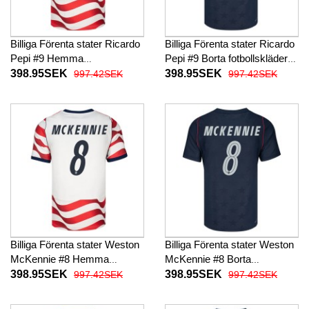
Billiga Förenta stater Ricardo
Billiga Förenta stater Ricardo
Pepi #9 Hemma
Pepi #9 Borta fotbollskläder
fotbollskläder VM 2026
VM 2026 Kortärmad
398.95SEK
398.95SEK
997.42SEK
997.42SEK
Kortärmad
Billiga Förenta stater Weston
Billiga Förenta stater Weston
McKennie #8 Hemma
McKennie #8 Borta
fotbollskläder VM 2026
fotbollskläder VM 2026
398.95SEK
398.95SEK
997.42SEK
997.42SEK
Kortärmad
Kortärmad