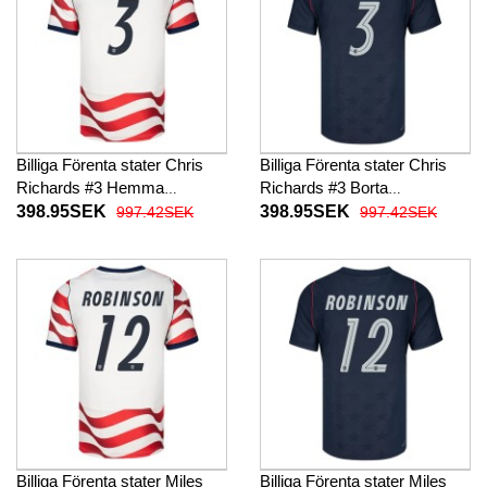
Billiga Förenta stater Chris
Billiga Förenta stater Chris
Richards #3 Hemma
Richards #3 Borta
fotbollskläder VM 2026
fotbollskläder VM 2026
398.95SEK
398.95SEK
997.42SEK
997.42SEK
Kortärmad
Kortärmad
Billiga Förenta stater Miles
Billiga Förenta stater Miles