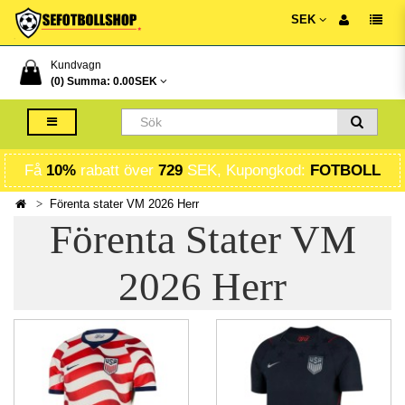
SEK
Kundvagn
(0) Summa:
0.00SEK
Få
10%
rabatt över
729
SEK, Kupongkod:
FOTBOLL
Förenta stater VM 2026 Herr
Förenta Stater VM
2026 Herr