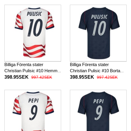
Billiga Förenta stater
Billiga Förenta stater
Christian Pulisic #10 Hemma
Christian Pulisic #10 Borta
fotbollskläder VM 2026
fotbollskläder VM 2026
398.95SEK
398.95SEK
997.42SEK
997.42SEK
Kortärmad
Kortärmad