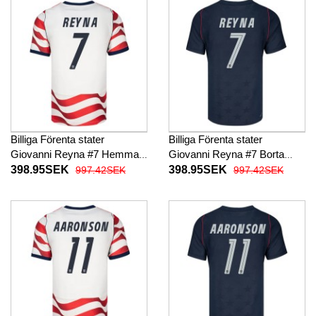
Billiga Förenta stater
Billiga Förenta stater
Giovanni Reyna #7 Hemma
Giovanni Reyna #7 Borta
fotbollskläder VM 2026
fotbollskläder VM 2026
398.95SEK
398.95SEK
997.42SEK
997.42SEK
Kortärmad
Kortärmad