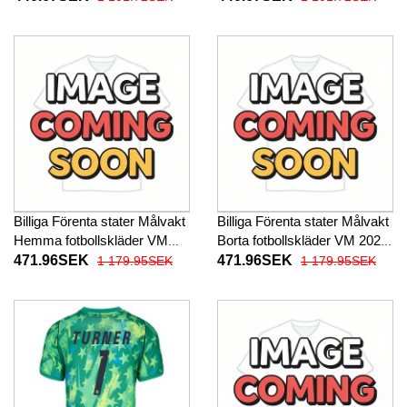
Billiga Förenta stater Målvakt
Billiga Förenta stater Målvakt
Hemma fotbollskläder VM
Borta fotbollskläder VM 2026
2026 Långärmad
Långärmad
471.96SEK
471.96SEK
1 179.95SEK
1 179.95SEK