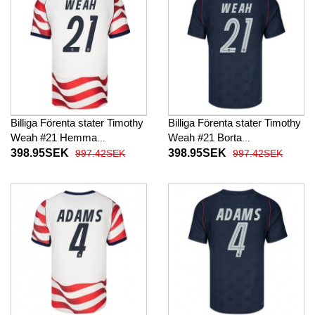
Billiga Förenta stater Timothy
Billiga Förenta stater Timothy
Weah #21 Hemma
Weah #21 Borta
fotbollskläder VM 2026
fotbollskläder VM 2026
398.95SEK
398.95SEK
997.42SEK
997.42SEK
Kortärmad
Kortärmad