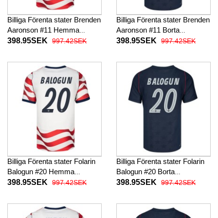
Billiga Förenta stater Brenden
Billiga Förenta stater Brenden
Aaronson #11 Hemma
Aaronson #11 Borta
fotbollskläder VM 2026
fotbollskläder VM 2026
398.95SEK
398.95SEK
997.42SEK
997.42SEK
Kortärmad
Kortärmad
Billiga Förenta stater Folarin
Billiga Förenta stater Folarin
Balogun #20 Hemma
Balogun #20 Borta
fotbollskläder VM 2026
fotbollskläder VM 2026
398.95SEK
398.95SEK
997.42SEK
997.42SEK
Kortärmad
Kortärmad