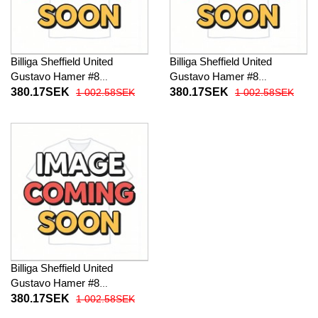
Billiga Sheffield United
Billiga Sheffield United
Gustavo Hamer #8
Gustavo Hamer #8
Barnkläder Hemma
Barnkläder Borta
380.17SEK
380.17SEK
1 002.58SEK
1 002.58SEK
fotbollskläder till baby 2025-
fotbollskläder till baby 2025-
26 Kortärmad (+ Korta byxor)
26 Kortärmad (+ Korta byxor)
Billiga Sheffield United
Gustavo Hamer #8
Barnkläder Tredje
380.17SEK
1 002.58SEK
fotbollskläder till baby 2025-