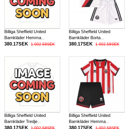
Billiga Sheffield United
Billiga Sheffield United
Barnkläder Hemma
Barnkläder Borta
fotbollskläder till baby 2026-
fotbollskläder till baby 2026-
380.17SEK
380.17SEK
1 002.58SEK
1 002.58SEK
27 Kortärmad (+ Korta byxor)
27 Kortärmad (+ Korta byxor)
Billiga Sheffield United
Billiga Sheffield United
Barnkläder Tredje
Barnkläder Hemma
fotbollskläder till baby 2026-
fotbollskläder till baby 2025-
380.17SEK
380.17SEK
1 002.58SEK
1 002.58SEK