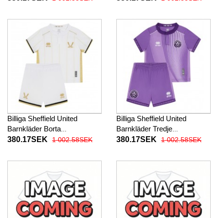
27 Kortärmad (+ Korta byxor)
26 Kortärmad (+ Korta byxor)
Billiga Sheffield United
Billiga Sheffield United
Barnkläder Borta
Barnkläder Tredje
fotbollskläder till baby 2025-
fotbollskläder till baby 2025-
380.17SEK
380.17SEK
1 002.58SEK
1 002.58SEK
26 Kortärmad (+ Korta byxor)
26 Kortärmad (+ Korta byxor)