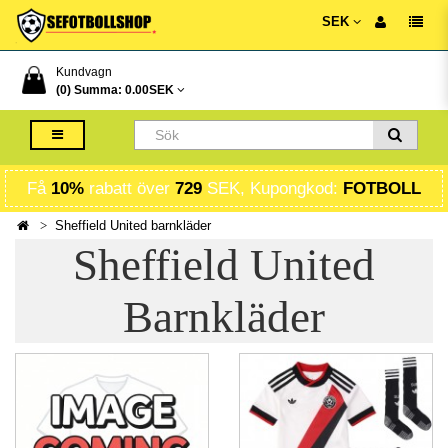
SEK
Kundvagn
(0) Summa:
0.00SEK
Få
10%
rabatt över
729
SEK, Kupongkod:
FOTBOLL
Sheffield United barnkläder
Sheffield United
Barnkläder