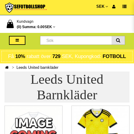
SEK
Kundvagn
(0) Summa:
0.00SEK
Få
10%
rabatt över
729
SEK, Kupongkod:
FOTBOLL
Leeds United barnkläder
Leeds United
Barnkläder