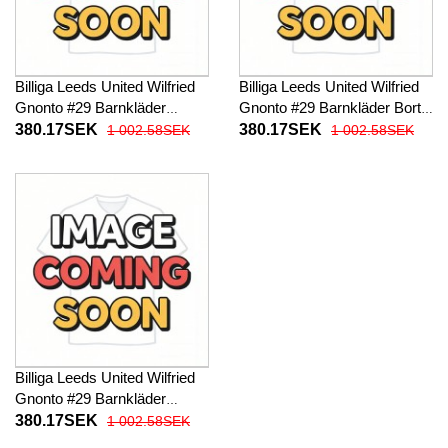
Billiga Leeds United Wilfried
Billiga Leeds United Wilfried
Gnonto #29 Barnkläder
Gnonto #29 Barnkläder Borta
Hemma fotbollskläder till
fotbollskläder till baby 2025-
380.17SEK
380.17SEK
1 002.58SEK
1 002.58SEK
baby 2025-26 Kortärmad (+
26 Kortärmad (+ Korta byxor)
Korta byxor)
Billiga Leeds United Wilfried
Gnonto #29 Barnkläder
Tredje fotbollskläder till baby
380.17SEK
1 002.58SEK
2025-26 Kortärmad (+ Korta