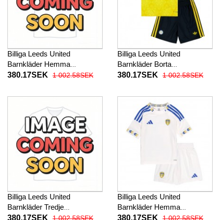
Billiga Leeds United
Billiga Leeds United
Barnkläder Hemma
Barnkläder Borta
fotbollskläder till baby 2026-
fotbollskläder till baby 2026-
380.17SEK
380.17SEK
1 002.58SEK
1 002.58SEK
27 Kortärmad (+ Korta byxor)
27 Kortärmad (+ Korta byxor)
Billiga Leeds United
Billiga Leeds United
Barnkläder Tredje
Barnkläder Hemma
fotbollskläder till baby 2026-
fotbollskläder till baby 2025-
380.17SEK
380.17SEK
1 002.58SEK
1 002.58SEK