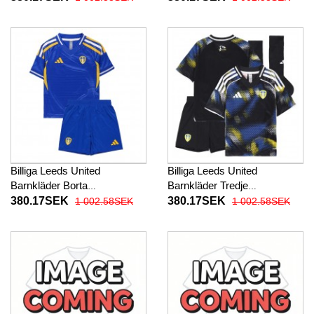
27 Kortärmad (+ Korta byxor)
26 Kortärmad (+ Korta byxor)
Billiga Leeds United
Billiga Leeds United
Barnkläder Borta
Barnkläder Tredje
fotbollskläder till baby 2025-
fotbollskläder till baby 2025-
380.17SEK
380.17SEK
1 002.58SEK
1 002.58SEK
26 Kortärmad (+ Korta byxor)
26 Kortärmad (+ Korta byxor)