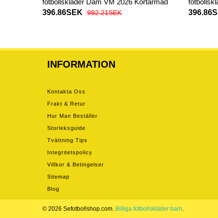
fotbollskläder Dam VM 2026 Kortärmad
fotbolls
396.86SEK
396.86
992.21SEK
INFORMATION
Kontakta Oss
Frakt & Retur
Hur Man Beställer
Storleksguide
Tvättning Tips
Integritetspolicy
Villkor & Betingelser
Sitemap
Blog
© 2026 Sefotbollshop.com.
Billiga fotbollskläder barn
.