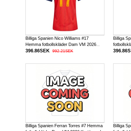
Billiga Spanien Nico Williams #17
Billiga S
Hemma fotbollskläder Dam VM 2026
fotbolls
Kortärmad
396.86SEK
396.86
992.21SEK
Billiga Spanien Ferran Torres #7 Hemma
Billiga S