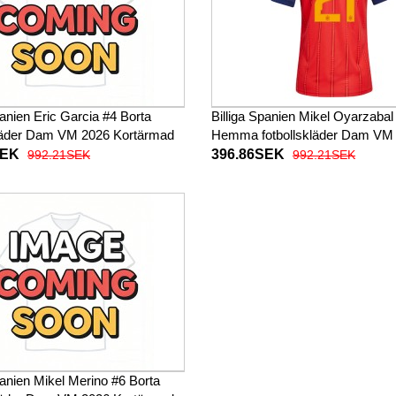
panien Eric Garcia #4 Borta
Billiga Spanien Mikel Oyarzabal
kläder Dam VM 2026 Kortärmad
Hemma fotbollskläder Dam VM
Kortärmad
SEK
396.86SEK
992.21SEK
992.21SEK
panien Mikel Merino #6 Borta