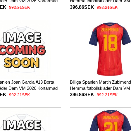
kläder Dam VM 2026 Kortärmad
Hemma fotbollskläder Dam VM
Kortärmad
SEK
396.86SEK
992.21SEK
992.21SEK
panien Joan Garcia #13 Borta
Billiga Spanien Martin Zubimend
kläder Dam VM 2026 Kortärmad
Hemma fotbollskläder Dam VM
Kortärmad
SEK
396.86SEK
992.21SEK
992.21SEK