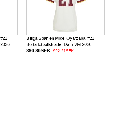
 #21
Billiga Spanien Mikel Oyarzabal #21
 2026
Borta fotbollskläder Dam VM 2026
Kortärmad
396.86SEK
992.21SEK