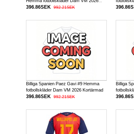
Hemma fotbollskläder Dam VM 2026
fotbolls
Kortärmad
396.86SEK
396.86
992.21SEK
Billiga Spanien Paez Gavi #9 Hemma
Billiga S
fotbollskläder Dam VM 2026 Kortärmad
fotbolls
396.86SEK
396.86
992.21SEK