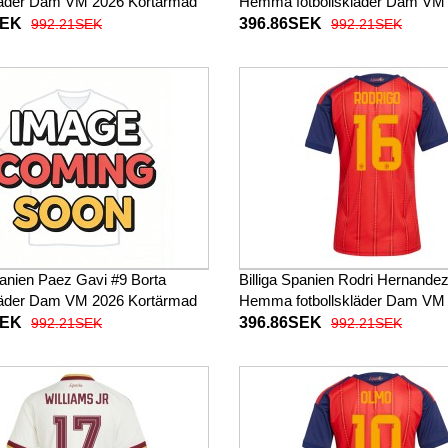
kläder Dam VM 2026 Kortärmad
Hemma fotbollskläder Dam VM
Kortärmad
SEK
396.86SEK
992.21SEK
992.21SEK
panien Paez Gavi #9 Borta
Billiga Spanien Rodri Hernande
kläder Dam VM 2026 Kortärmad
Hemma fotbollskläder Dam VM
Kortärmad
SEK
396.86SEK
992.21SEK
992.21SEK