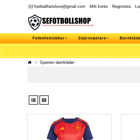
footballfanslove@gmail.com
Mitt konto
Registrera
Lo
Fotbollsklubbar
Stjärnspelare
Barnkläd
Spanien damkläder