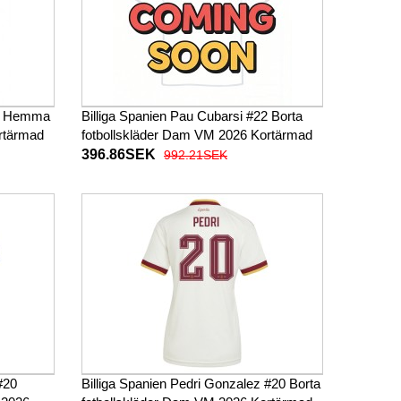
22 Hemma
Billiga Spanien Pau Cubarsi #22 Borta
rtärmad
fotbollskläder Dam VM 2026 Kortärmad
396.86SEK
992.21SEK
#20
Billiga Spanien Pedri Gonzalez #20 Borta