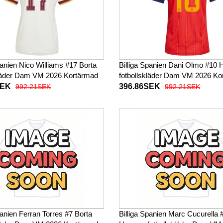
panien Nico Williams #17 Borta
Billiga Spanien Dani Olmo #1
kläder Dam VM 2026 Kortärmad
fotbollskläder Dam VM 2026 Ko
SEK
396.86SEK
992.21SEK
992.21SEK
panien Ferran Torres #7 Borta
Billiga Spanien Marc Cucurella 