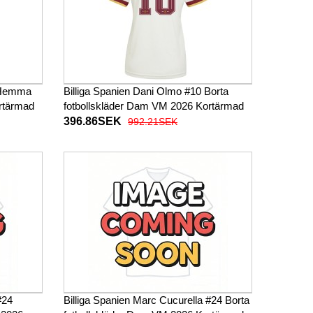
0 Hemma
Billiga Spanien Dani Olmo #10 Borta
rtärmad
fotbollskläder Dam VM 2026 Kortärmad
396.86SEK
992.21SEK
#24
Billiga Spanien Marc Cucurella #24 Borta