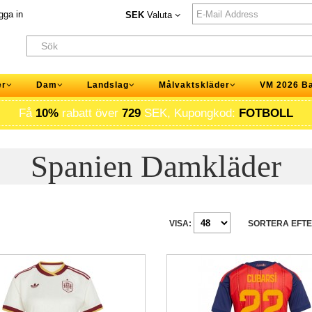
gga in
SEK
Valuta
er
Dam
Landslag
Målvaktskläder
VM 2026 B
Få
10%
rabatt över
729
SEK, Kupongkod:
FOTBOLL
Spanien Damkläder
VISA:
SORTERA EFTE