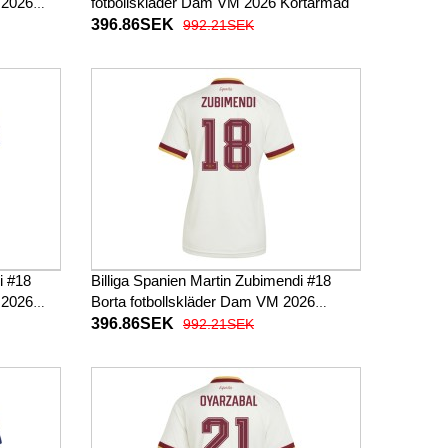
 2026
fotbollskläder Dam VM 2026 Kortärmad
396.86SEK
992.21SEK
i #18
Billiga Spanien Martin Zubimendi #18
 2026
Borta fotbollskläder Dam VM 2026
Kortärmad
396.86SEK
992.21SEK