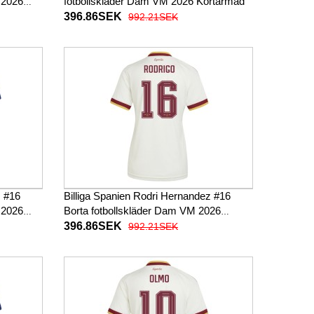
 2026
fotbollskläder Dam VM 2026 Kortärmad
396.86SEK
992.21SEK
z #16
Billiga Spanien Rodri Hernandez #16
 2026
Borta fotbollskläder Dam VM 2026
Kortärmad
396.86SEK
992.21SEK