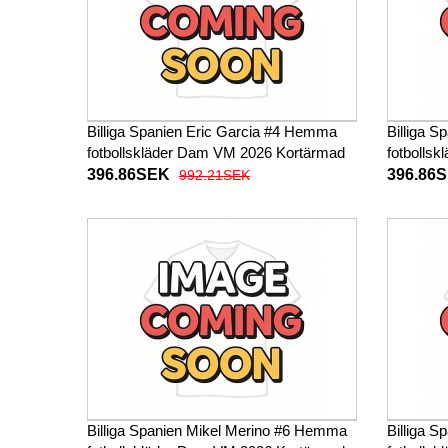
Billiga Spanien Eric Garcia #4 Hemma
Billiga S
fotbollskläder Dam VM 2026 Kortärmad
fotbolls
396.86SEK
396.86
992.21SEK
Billiga Spanien Mikel Merino #6 Hemma
Billiga S