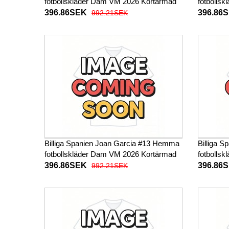
fotbollskläder Dam VM 2026 Kortärmad
fotbolls
396.86SEK
396.86
992.21SEK
Billiga Spanien Joan Garcia #13 Hemma
Billiga S
fotbollskläder Dam VM 2026 Kortärmad
fotbolls
396.86SEK
396.86
992.21SEK