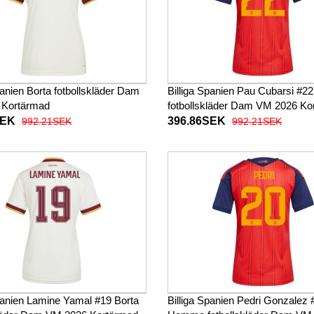
panien Borta fotbollskläder Dam
Billiga Spanien Pau Cubarsi #
 Kortärmad
fotbollskläder Dam VM 2026 Ko
SEK
396.86SEK
992.21SEK
992.21SEK
Spanien Lamine Yamal #19 Borta
Billiga Spanien Pedri Gonzalez 