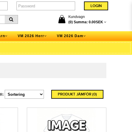
Kundvagn
(0) Summa:
0.00SEK
arn
VM 2026 Herr
VM 2026 Dam
PRODUKT JÄMFÖR (0)
R: