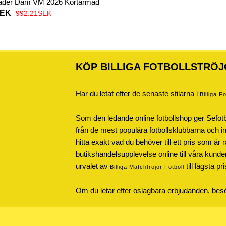
kläder Dam VM 2026 Kortärmad
SEK
992.21SEK
KÖP BILLIGA FOTBOLLSTRÖJ
Har du letat efter de senaste stilarna i
Billiga F
Som den ledande online fotbollshop ger Sefot
från de mest populära fotbollsklubbarna och inte
hitta exakt vad du behöver till ett pris som är r
butikshandelsupplevelse online till våra kunde
urvalet av
till lägsta pr
Billiga Matchtröjor Fotboll
Om du letar efter oslagbara erbjudanden, be