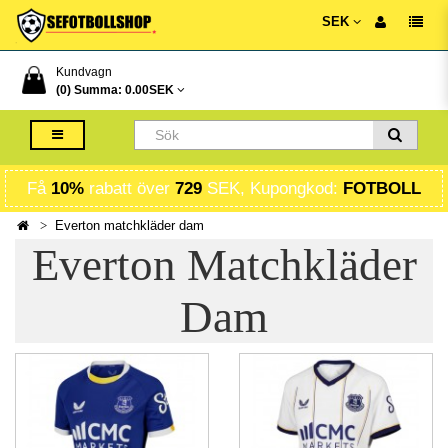
SEK
Kundvagn
(0) Summa:
0.00SEK
Få
10%
rabatt över
729
SEK, Kupongkod:
FOTBOLL
Everton matchkläder dam
Everton Matchkläder
Dam