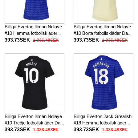
Billiga Everton Iliman Ndiaye
Billiga Everton Iliman Ndiaye
#10 Hemma fotbollskläder
#10 Borta fotbollskläder Dam
Dam 2025-26 Kortärmad
2025-26 Kortärmad
393.73SEK
393.73SEK
1 036.48SEK
1 036.48SEK
Billiga Everton Iliman Ndiaye
Billiga Everton Jack Grealish
#10 Tredje fotbollskläder Dam
#18 Hemma fotbollskläder
2025-26 Kortärmad
Dam 2025-26 Kortärmad
393.73SEK
393.73SEK
1 036.48SEK
1 036.48SEK