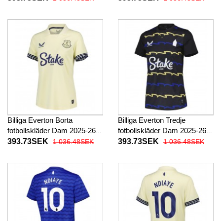
Billiga Everton Borta
Billiga Everton Tredje
fotbollskläder Dam 2025-26
fotbollskläder Dam 2025-26
Kortärmad
Kortärmad
393.73SEK
393.73SEK
1 036.48SEK
1 036.48SEK