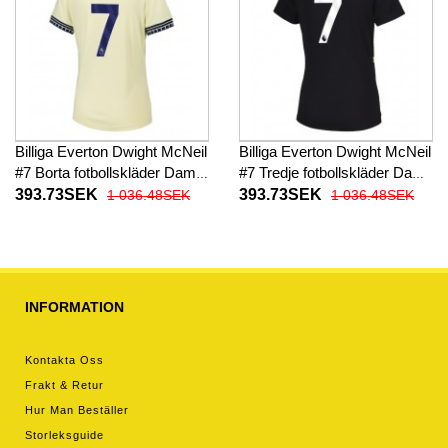
Billiga Everton Dwight McNeil
Billiga Everton Dwight McNeil
#7 Borta fotbollskläder Dam
#7 Tredje fotbollskläder Dam
2025-26 Kortärmad
2025-26 Kortärmad
393.73SEK
393.73SEK
1 036.48SEK
1 036.48SEK
INFORMATION
Kontakta Oss
Frakt & Retur
Hur Man Beställer
Storleksguide