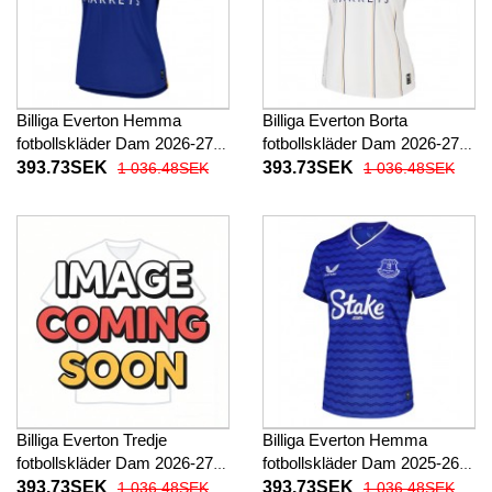
Billiga Everton Hemma
Billiga Everton Borta
fotbollskläder Dam 2026-27
fotbollskläder Dam 2026-27
Kortärmad
Kortärmad
393.73SEK
393.73SEK
1 036.48SEK
1 036.48SEK
Billiga Everton Tredje
Billiga Everton Hemma
fotbollskläder Dam 2026-27
fotbollskläder Dam 2025-26
Kortärmad
Kortärmad
393.73SEK
393.73SEK
1 036.48SEK
1 036.48SEK