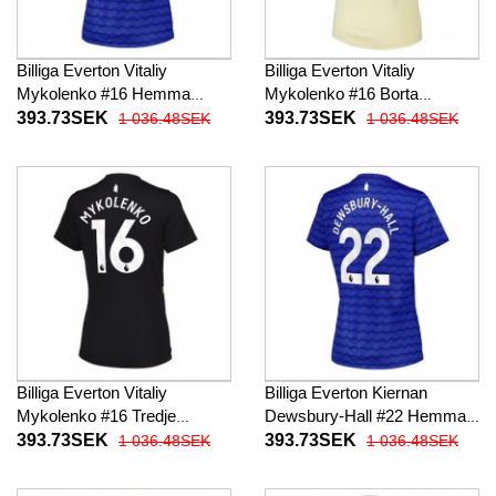
Billiga Everton Vitaliy
Billiga Everton Vitaliy
Mykolenko #16 Hemma
Mykolenko #16 Borta
fotbollskläder Dam 2025-26
fotbollskläder Dam 2025-26
393.73SEK
393.73SEK
1 036.48SEK
1 036.48SEK
Kortärmad
Kortärmad
Billiga Everton Vitaliy
Billiga Everton Kiernan
Mykolenko #16 Tredje
Dewsbury-Hall #22 Hemma
fotbollskläder Dam 2025-26
fotbollskläder Dam 2025-26
393.73SEK
393.73SEK
1 036.48SEK
1 036.48SEK
Kortärmad
Kortärmad