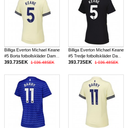
Billiga Everton Michael Keane
Billiga Everton Michael Keane
#5 Borta fotbollskläder Dam
#5 Tredje fotbollskläder Dam
2025-26 Kortärmad
2025-26 Kortärmad
393.73SEK
393.73SEK
1 036.48SEK
1 036.48SEK