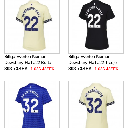
Billiga Everton Kiernan
Billiga Everton Kiernan
Dewsbury-Hall #22 Borta
Dewsbury-Hall #22 Tredje
fotbollskläder Dam 2025-26
fotbollskläder Dam 2025-26
393.73SEK
393.73SEK
1 036.48SEK
1 036.48SEK
Kortärmad
Kortärmad