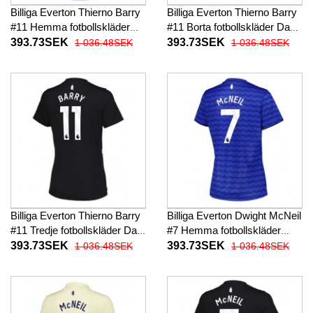
Billiga Everton Thierno Barry
Billiga Everton Thierno Barry
#11 Hemma fotbollskläder
#11 Borta fotbollskläder Dam
Dam 2025-26 Kortärmad
2025-26 Kortärmad
393.73SEK
393.73SEK
1 036.48SEK
1 036.48SEK
Billiga Everton Thierno Barry
Billiga Everton Dwight McNeil
#11 Tredje fotbollskläder Dam
#7 Hemma fotbollskläder
2025-26 Kortärmad
Dam 2025-26 Kortärmad
393.73SEK
393.73SEK
1 036.48SEK
1 036.48SEK