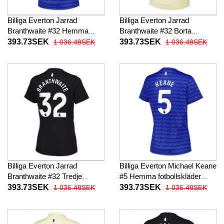
Billiga Everton Jarrad
Billiga Everton Jarrad
Branthwaite #32 Hemma
Branthwaite #32 Borta
fotbollskläder Dam 2025-26
fotbollskläder Dam 2025-26
393.73SEK
393.73SEK
1 036.48SEK
1 036.48SEK
Kortärmad
Kortärmad
Billiga Everton Jarrad
Billiga Everton Michael Keane
Branthwaite #32 Tredje
#5 Hemma fotbollskläder
fotbollskläder Dam 2025-26
Dam 2025-26 Kortärmad
393.73SEK
393.73SEK
1 036.48SEK
1 036.48SEK
Kortärmad