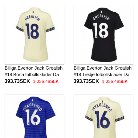
Billiga Everton Jack Grealish
Billiga Everton Jack Grealish
#18 Borta fotbollskläder Dam
#18 Tredje fotbollskläder Dam
2025-26 Kortärmad
2025-26 Kortärmad
393.73SEK
393.73SEK
1 036.48SEK
1 036.48SEK