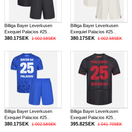
Billiga Bayer Leverkusen
Billiga Bayer Leverkusen
Exequiel Palacios #25
Exequiel Palacios #25
Barnkläder Hemma
Barnkläder Borta
380.17SEK
380.17SEK
1 002.58SEK
1 002.58SEK
fotbollskläder till baby 2025-
fotbollskläder till baby 2025-
26 Kortärmad (+ Korta byxor)
26 Kortärmad (+ Korta byxor)
Billiga Bayer Leverkusen
Billiga Bayer Leverkusen
Exequiel Palacios #25
Exequiel Palacios #25
Barnkläder Tredje
Hemma fotbollskläder 2025-
380.17SEK
395.82SEK
1 002.58SEK
1 041.70SEK
fotbollskläder till baby 2025-
26 Kortärmad