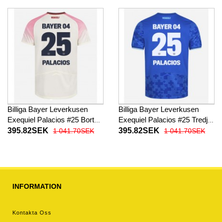
26 Kortärmad (+ Korta byxor)
Billiga Bayer Leverkusen
Billiga Bayer Leverkusen
Exequiel Palacios #25 Borta
Exequiel Palacios #25 Tredje
fotbollskläder 2025-26
fotbollskläder 2025-26
395.82SEK
395.82SEK
1 041.70SEK
1 041.70SEK
Kortärmad
Kortärmad
INFORMATION
Kontakta Oss