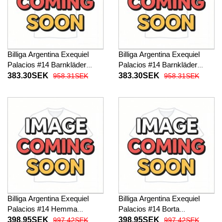
Billiga Argentina Exequiel
Billiga Argentina Exequiel
Palacios #14 Barnkläder
Palacios #14 Barnkläder
Hemma fotbollskläder till
Borta fotbollskläder till baby
383.30SEK
383.30SEK
958.31SEK
958.31SEK
baby VM 2026 Kortärmad (+
VM 2026 Kortärmad (+ Korta
Korta byxor)
byxor)
Billiga Argentina Exequiel
Billiga Argentina Exequiel
Palacios #14 Hemma
Palacios #14 Borta
fotbollskläder VM 2026
fotbollskläder VM 2026
398.95SEK
398.95SEK
997.42SEK
997.42SEK