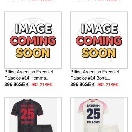
Kortärmad
Kortärmad
Billiga Argentina Exequiel
Billiga Argentina Exequiel
Palacios #14 Hemma
Palacios #14 Borta
fotbollskläder Dam VM 2026
fotbollskläder Dam VM 2026
396.86SEK
396.86SEK
992.21SEK
992.21SEK
Kortärmad
Kortärmad