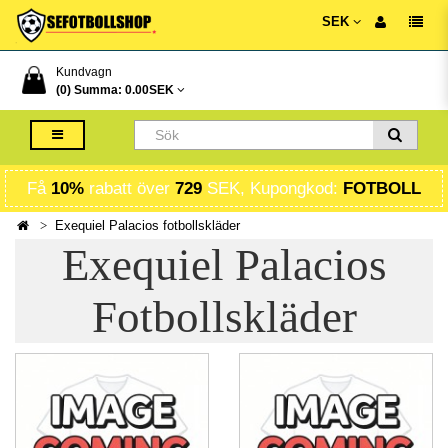
SEK
Kundvagn
(0) Summa:
0.00SEK
Få
10%
rabatt över
729
SEK, Kupongkod:
FOTBOLL
Exequiel Palacios fotbollskläder
Exequiel Palacios
Fotbollskläder