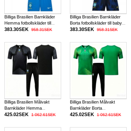
Billiga Brasilien Barnkläder
Billiga Brasilien Barnkläder
Hemma fotbollskläder till
Borta fotbollskläder till baby
baby VM 2026 Kortärmad (+
VM 2026 Kortärmad (+ Korta
383.30SEK
383.30SEK
958.31SEK
958.31SEK
Korta byxor)
byxor)
Billiga Brasilien Målvakt
Billiga Brasilien Målvakt
Barnkläder Hemma
Barnkläder Borta
fotbollskläder till baby VM
fotbollskläder till baby VM
425.02SEK
425.02SEK
1 062.61SEK
1 062.61SEK
2026 Kortärmad (+ Korta
2026 Kortärmad (+ Korta
byxor)
byxor)