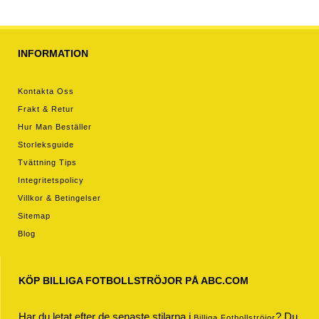
byxor)
byxor)
INFORMATION
Kontakta Oss
Frakt & Retur
Hur Man Beställer
Storleksguide
Tvättning Tips
Integritetspolicy
Villkor & Betingelser
Sitemap
Blog
KÖP BILLIGA FOTBOLLSTRÖJOR PÅ ABC.COM
Har du letat efter de senaste stilarna i
? Du
Billiga Fotbollströjor