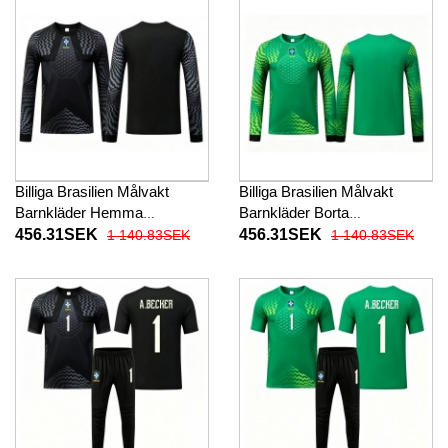
Billiga Brasilien Målvakt
Billiga Brasilien Målvakt
Barnkläder Hemma
Barnkläder Borta
fotbollskläder till baby VM
fotbollskläder till baby VM
456.31SEK
456.31SEK
1 140.83SEK
1 140.83SEK
2026 Långärmad (+ Korta
2026 Långärmad (+ Korta
byxor)
byxor)