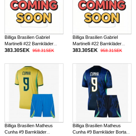
Billiga Brasilien Gabriel
Billiga Brasilien Gabriel
Martinelli #22 Barnkläder
Martinelli #22 Barnkläder
Hemma fotbollskläder till
Borta fotbollskläder till baby
383.30SEK
383.30SEK
958.31SEK
958.31SEK
baby VM 2026 Kortärmad (+
VM 2026 Kortärmad (+ Korta
Korta byxor)
byxor)
Billiga Brasilien Matheus
Billiga Brasilien Matheus
Cunha #9 Barnkläder
Cunha #9 Barnkläder Borta