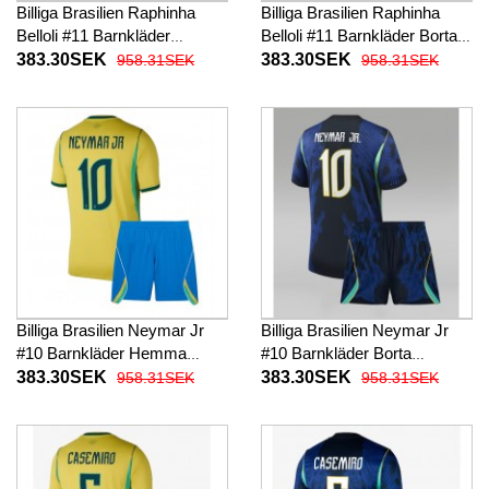
Billiga Brasilien Raphinha
Billiga Brasilien Raphinha
Belloli #11 Barnkläder
Belloli #11 Barnkläder Borta
Hemma fotbollskläder till
fotbollskläder till baby VM
383.30SEK
383.30SEK
958.31SEK
958.31SEK
baby VM 2026 Kortärmad (+
2026 Kortärmad (+ Korta
Korta byxor)
byxor)
Billiga Brasilien Neymar Jr
Billiga Brasilien Neymar Jr
#10 Barnkläder Hemma
#10 Barnkläder Borta
fotbollskläder till baby VM
fotbollskläder till baby VM
383.30SEK
383.30SEK
958.31SEK
958.31SEK
2026 Kortärmad (+ Korta
2026 Kortärmad (+ Korta
byxor)
byxor)