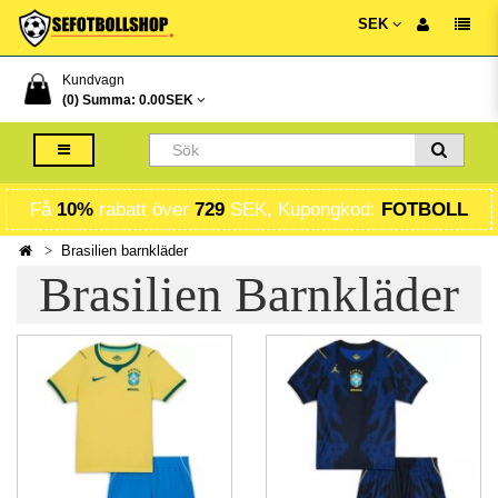
SEK
Kundvagn
(0) Summa:
0.00SEK
Få
10%
rabatt över
729
SEK, Kupongkod:
FOTBOLL
Brasilien barnkläder
Brasilien Barnkläder