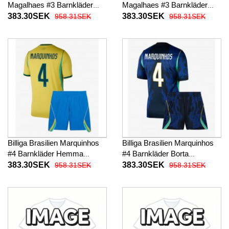
Magalhaes #3 Barnkläder
Magalhaes #3 Barnkläder
Hemma fotbollskläder till
Borta fotbollskläder till baby
383.30SEK
383.30SEK
958.31SEK
958.31SEK
baby VM 2026 Kortärmad (+
VM 2026 Kortärmad (+ Korta
Korta byxor)
byxor)
Billiga Brasilien Marquinhos
Billiga Brasilien Marquinhos
#4 Barnkläder Hemma
#4 Barnkläder Borta
fotbollskläder till baby VM
fotbollskläder till baby VM
383.30SEK
383.30SEK
958.31SEK
958.31SEK
2026 Kortärmad (+ Korta
2026 Kortärmad (+ Korta
byxor)
byxor)