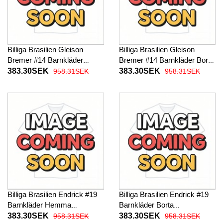
Billiga Brasilien Gleison
Billiga Brasilien Gleison
Bremer #14 Barnkläder
Bremer #14 Barnkläder Borta
Hemma fotbollskläder till
fotbollskläder till baby VM
383.30SEK
383.30SEK
958.31SEK
958.31SEK
baby VM 2026 Kortärmad (+
2026 Kortärmad (+ Korta
Korta byxor)
byxor)
Billiga Brasilien Endrick #19
Billiga Brasilien Endrick #19
Barnkläder Hemma
Barnkläder Borta
fotbollskläder till baby VM
fotbollskläder till baby VM
383.30SEK
383.30SEK
958.31SEK
958.31SEK