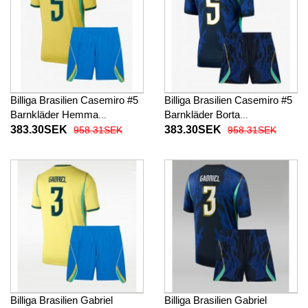
Billiga Brasilien Casemiro #5
Billiga Brasilien Casemiro #5
Barnkläder Hemma
Barnkläder Borta
fotbollskläder till baby VM
fotbollskläder till baby VM
383.30SEK
383.30SEK
958.31SEK
958.31SEK
2026 Kortärmad (+ Korta
2026 Kortärmad (+ Korta
byxor)
byxor)
Billiga Brasilien Gabriel
Billiga Brasilien Gabriel