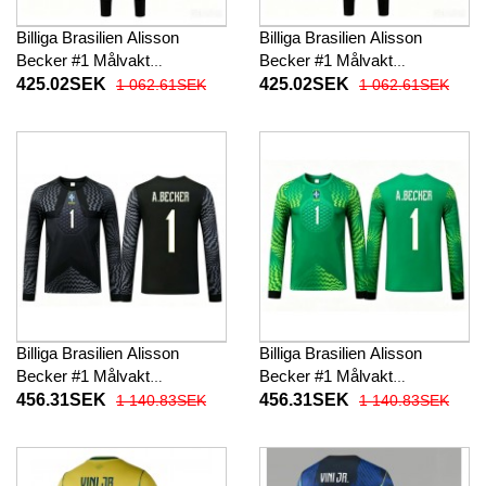
Billiga Brasilien Alisson
Billiga Brasilien Alisson
Becker #1 Målvakt
Becker #1 Målvakt
Barnkläder Hemma
Barnkläder Borta
425.02SEK
425.02SEK
1 062.61SEK
1 062.61SEK
fotbollskläder till baby VM
fotbollskläder till baby VM
2026 Kortärmad (+ Korta
2026 Kortärmad (+ Korta
byxor)
byxor)
Billiga Brasilien Alisson
Billiga Brasilien Alisson
Becker #1 Målvakt
Becker #1 Målvakt
Barnkläder Hemma
Barnkläder Borta
456.31SEK
456.31SEK
1 140.83SEK
1 140.83SEK
fotbollskläder till baby VM
fotbollskläder till baby VM
2026 Långärmad (+ Korta
2026 Långärmad (+ Korta
byxor)
byxor)