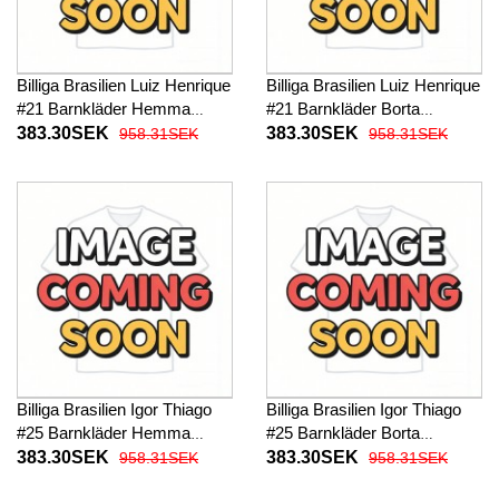
Billiga Brasilien Luiz Henrique
Billiga Brasilien Luiz Henrique
#21 Barnkläder Hemma
#21 Barnkläder Borta
fotbollskläder till baby VM
fotbollskläder till baby VM
383.30SEK
383.30SEK
958.31SEK
958.31SEK
2026 Kortärmad (+ Korta
2026 Kortärmad (+ Korta
byxor)
byxor)
Billiga Brasilien Igor Thiago
Billiga Brasilien Igor Thiago
#25 Barnkläder Hemma
#25 Barnkläder Borta
fotbollskläder till baby VM
fotbollskläder till baby VM
383.30SEK
383.30SEK
958.31SEK
958.31SEK
2026 Kortärmad (+ Korta
2026 Kortärmad (+ Korta