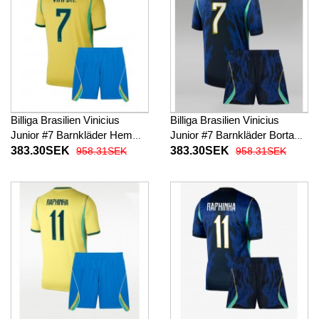
Billiga Brasilien Vinicius
Billiga Brasilien Vinicius
Junior #7 Barnkläder Hemma
Junior #7 Barnkläder Borta
fotbollskläder till baby VM
fotbollskläder till baby VM
383.30SEK
383.30SEK
958.31SEK
958.31SEK
2026 Kortärmad (+ Korta
2026 Kortärmad (+ Korta
byxor)
byxor)