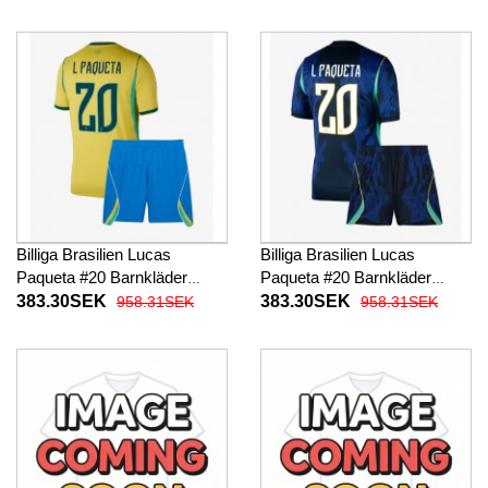
2026 Kortärmad (+ Korta
2026 Kortärmad (+ Korta
byxor)
byxor)
Billiga Brasilien Lucas
Billiga Brasilien Lucas
Paqueta #20 Barnkläder
Paqueta #20 Barnkläder
Hemma fotbollskläder till
Borta fotbollskläder till baby
383.30SEK
383.30SEK
958.31SEK
958.31SEK
baby VM 2026 Kortärmad (+
VM 2026 Kortärmad (+ Korta
Korta byxor)
byxor)