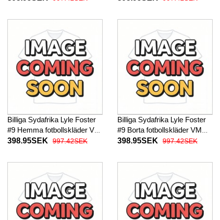
Kortärmad
Kortärmad
Billiga Sydafrika Lyle Foster
Billiga Sydafrika Lyle Foster
#9 Hemma fotbollskläder VM
#9 Borta fotbollskläder VM
2026 Kortärmad
2026 Kortärmad
398.95SEK
398.95SEK
997.42SEK
997.42SEK