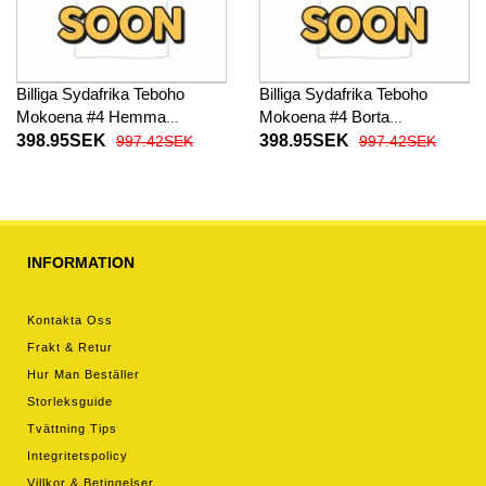
Billiga Sydafrika Teboho
Billiga Sydafrika Teboho
Mokoena #4 Hemma
Mokoena #4 Borta
fotbollskläder VM 2026
fotbollskläder VM 2026
398.95SEK
398.95SEK
997.42SEK
997.42SEK
Kortärmad
Kortärmad
INFORMATION
Kontakta Oss
Frakt & Retur
Hur Man Beställer
Storleksguide
Tvättning Tips
Integritetspolicy
Villkor & Betingelser