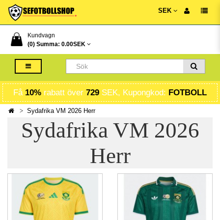
SEK
Kundvagn
(0) Summa:
0.00SEK
Få
10%
rabatt över
729
SEK, Kupongkod:
FOTBOLL
Sydafrika VM 2026 Herr
Sydafrika VM 2026
Herr