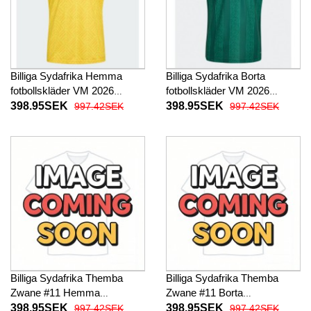
Billiga Sydafrika Hemma
Billiga Sydafrika Borta
fotbollskläder VM 2026
fotbollskläder VM 2026
Kortärmad
Kortärmad
398.95SEK
398.95SEK
997.42SEK
997.42SEK
Billiga Sydafrika Themba
Billiga Sydafrika Themba
Zwane #11 Hemma
Zwane #11 Borta
fotbollskläder VM 2026
fotbollskläder VM 2026
398.95SEK
398.95SEK
997.42SEK
997.42SEK