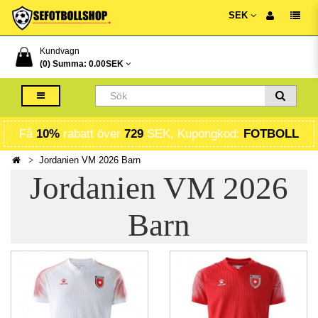
SEK
Kundvagn
(0) Summa:
0.00SEK
Få
10%
rabatt över
729
SEK, Kupongkod:
FOTBOLL
Jordanien VM 2026 Barn
Jordanien VM 2026
Barn