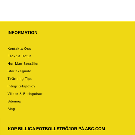
baby VM 2026 Kortärmad (+
2026 Kortärmad (+ Korta
Korta byxor)
byxor)
INFORMATION
Kontakta Oss
Frakt & Retur
Hur Man Beställer
Storleksguide
Tvättning Tips
Integritetspolicy
Villkor & Betingelser
Sitemap
Blog
KÖP BILLIGA FOTBOLLSTRÖJOR PÅ ABC.COM