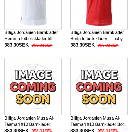
Billiga Jordanien Barnkläder
Billiga Jordanien Barnkläder
Hemma fotbollskläder till
Borta fotbollskläder till baby
baby VM 2026 Kortärmad (+
VM 2026 Kortärmad (+ Korta
383.30SEK
383.30SEK
958.31SEK
958.31SEK
Korta byxor)
byxor)
Billiga Jordanien Musa Al-
Billiga Jordanien Musa Al-
Taamari #10 Barnkläder
Taamari #10 Barnkläder Borta
Hemma fotbollskläder till
fotbollskläder till baby VM
383.30SEK
383.30SEK
958.31SEK
958.31SEK