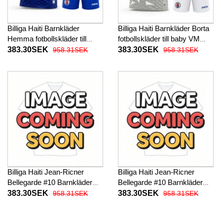
Billiga Haiti Barnkläder
Billiga Haiti Barnkläder Borta
Hemma fotbollskläder till
fotbollskläder till baby VM
baby VM 2026 Kortärmad (+
2026 Kortärmad (+ Korta
383.30SEK
383.30SEK
958.31SEK
958.31SEK
Korta byxor)
byxor)
Billiga Haiti Jean-Ricner
Billiga Haiti Jean-Ricner
Bellegarde #10 Barnkläder
Bellegarde #10 Barnkläder
Hemma fotbollskläder till
Borta fotbollskläder till baby
383.30SEK
383.30SEK
958.31SEK
958.31SEK
baby VM 2026 Kortärmad (+
VM 2026 Kortärmad (+ Korta
Korta byxor)
byxor)