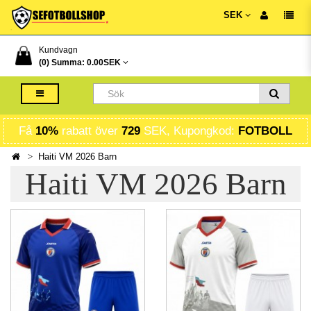
SEK
Kundvagn
(0) Summa:
0.00SEK
Få
10%
rabatt över
729
SEK, Kupongkod:
FOTBOLL
Haiti VM 2026 Barn
Haiti VM 2026 Barn