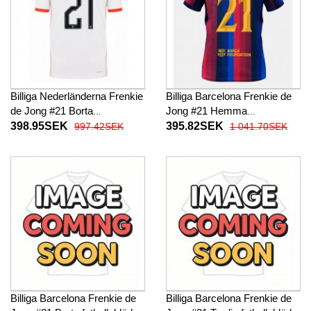
Billiga Nederländerna Frenkie
Billiga Barcelona Frenkie de
de Jong #21 Borta
Jong #21 Hemma
fotbollskläder VM 2026
fotbollskläder 2026-27
398.95SEK
395.82SEK
997.42SEK
1 041.70SEK
Kortärmad
Kortärmad
Billiga Barcelona Frenkie de
Billiga Barcelona Frenkie de