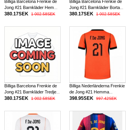
Billiga Barcelona Frenkie de
Billiga Barcelona Frenkie de
Jong #21 Barnkläder Hemma
Jong #21 Barnkläder Borta
fotbollskläder till baby 2026-
fotbollskläder till baby 2026-
380.17SEK
380.17SEK
1 002.58SEK
1 002.58SEK
27 Kortärmad (+ Korta byxor)
27 Kortärmad (+ Korta byxor)
Billiga Barcelona Frenkie de
Billiga Nederländerna Frenkie
Jong #21 Barnkläder Tredje
de Jong #21 Hemma
fotbollskläder till baby 2026-
fotbollskläder VM 2026
380.17SEK
398.95SEK
1 002.58SEK
997.42SEK
27 Kortärmad (+ Korta byxor)
Kortärmad