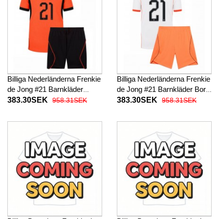
Billiga Nederländerna Frenkie
Billiga Nederländerna Frenkie
de Jong #21 Barnkläder
de Jong #21 Barnkläder Borta
Hemma fotbollskläder till
fotbollskläder till baby VM
383.30SEK
383.30SEK
958.31SEK
958.31SEK
baby VM 2026 Kortärmad (+
2026 Kortärmad (+ Korta
Korta byxor)
byxor)