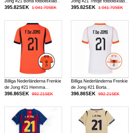
Jong #21 Borta fotbollskläder
Jong #21 Tredje fotbollskläder
2026-27 Kortärmad
2026-27 Kortärmad
395.82SEK
395.82SEK
1 041.70SEK
1 041.70SEK
Billiga Nederländerna Frenkie
Billiga Nederländerna Frenkie
de Jong #21 Hemma
de Jong #21 Borta
fotbollskläder Dam VM 2026
fotbollskläder Dam VM 2026
396.86SEK
396.86SEK
992.21SEK
992.21SEK
Kortärmad
Kortärmad