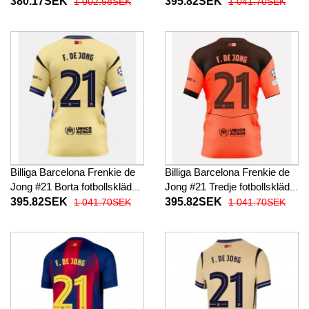
fotbollskläder till baby 2025-
fotbollskläder 2025-26
380.17SEK
395.82SEK
1 002.58SEK
1 041.70SEK
26 Kortärmad (+ Korta byxor)
Kortärmad
Billiga Barcelona Frenkie de
Billiga Barcelona Frenkie de
Jong #21 Borta fotbollskläder
Jong #21 Tredje fotbollskläder
2025-26 Kortärmad
2025-26 Kortärmad
395.82SEK
395.82SEK
1 041.70SEK
1 041.70SEK