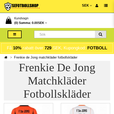
SEK
Kundvagn
(0) Summa:
0.00SEK
Få
10%
rabatt över
729
SEK, Kupongkod:
FOTBOLL
Frenkie de Jong matchkläder fotbollskläder
Frenkie De Jong
Matchkläder
Fotbollskläder