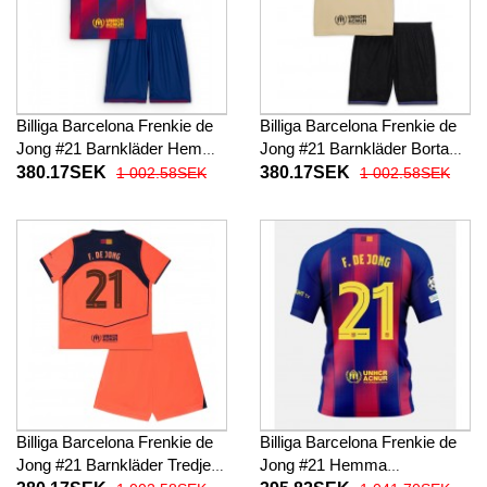
Billiga Barcelona Frenkie de
Billiga Barcelona Frenkie de
Jong #21 Barnkläder Hemma
Jong #21 Barnkläder Borta
fotbollskläder till baby 2025-
fotbollskläder till baby 2025-
380.17SEK
380.17SEK
1 002.58SEK
1 002.58SEK
26 Kortärmad (+ Korta byxor)
26 Kortärmad (+ Korta byxor)
Billiga Barcelona Frenkie de
Billiga Barcelona Frenkie de
Jong #21 Barnkläder Tredje
Jong #21 Hemma