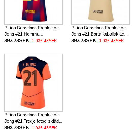
Billiga Barcelona Frenkie de
Billiga Barcelona Frenkie de
Jong #21 Hemma
Jong #21 Borta fotbollskläder
fotbollskläder Dam 2025-26
Dam 2025-26 Kortärmad
393.73SEK
393.73SEK
1 036.48SEK
1 036.48SEK
Kortärmad
Billiga Barcelona Frenkie de
Jong #21 Tredje fotbollskläder
Dam 2025-26 Kortärmad
393.73SEK
1 036.48SEK