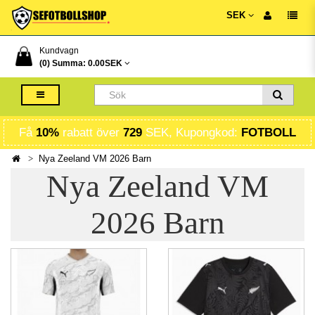
SEK
Kundvagn
(0) Summa:
0.00SEK
Få
10%
rabatt över
729
SEK, Kupongkod:
FOTBOLL
Nya Zeeland VM 2026 Barn
Nya Zeeland VM
2026 Barn