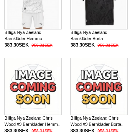
Billiga Nya Zeeland
Billiga Nya Zeeland
Barnkläder Hemma
Barnkläder Borta
fotbollskläder till baby VM
fotbollskläder till baby VM
383.30SEK
383.30SEK
958.31SEK
958.31SEK
2026 Kortärmad (+ Korta
2026 Kortärmad (+ Korta
byxor)
byxor)
Billiga Nya Zeeland Chris
Billiga Nya Zeeland Chris
Wood #9 Barnkläder Hemma
Wood #9 Barnkläder Borta
fotbollskläder till baby VM
fotbollskläder till baby VM
383.30SEK
383.30SEK
958.31SEK
958.31SEK