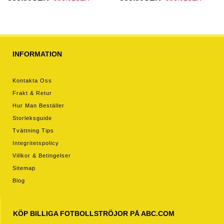
2026 Kortärmad (+ Korta
2026 Kortärmad (+ Korta
byxor)
byxor)
INFORMATION
Kontakta Oss
Frakt & Retur
Hur Man Beställer
Storleksguide
Tvättning Tips
Integritetspolicy
Villkor & Betingelser
Sitemap
Blog
KÖP BILLIGA FOTBOLLSTRÖJOR PÅ ABC.COM