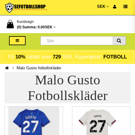
SEK
Kundvagn
(0) Summa:
0.00SEK
Få
10%
rabatt över
729
SEK, Kupongkod:
FOTBOLL
Malo Gusto fotbollskläder
Malo Gusto
Fotbollskläder