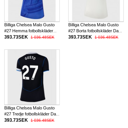
Billiga Chelsea Malo Gusto
Billiga Chelsea Malo Gusto
#27 Hemma fotbollskläder
#27 Borta fotbollskläder Dam
Dam 2025-26 Kortärmad
2025-26 Kortärmad
393.73SEK
393.73SEK
1 036.48SEK
1 036.48SEK
Billiga Chelsea Malo Gusto
#27 Tredje fotbollskläder Dam
2025-26 Kortärmad
393.73SEK
1 036.48SEK