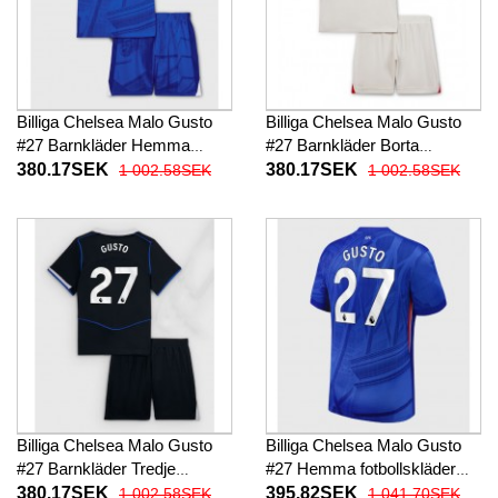
Billiga Chelsea Malo Gusto
Billiga Chelsea Malo Gusto
#27 Barnkläder Hemma
#27 Barnkläder Borta
fotbollskläder till baby 2025-
fotbollskläder till baby 2025-
380.17SEK
380.17SEK
1 002.58SEK
1 002.58SEK
26 Kortärmad (+ Korta byxor)
26 Kortärmad (+ Korta byxor)
Billiga Chelsea Malo Gusto
Billiga Chelsea Malo Gusto
#27 Barnkläder Tredje
#27 Hemma fotbollskläder
fotbollskläder till baby 2025-
2025-26 Kortärmad
380.17SEK
395.82SEK
1 002.58SEK
1 041.70SEK