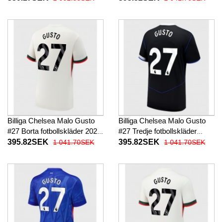
26 Kortärmad (+ Korta byxor)
Billiga Chelsea Malo Gusto
Billiga Chelsea Malo Gusto
#27 Borta fotbollskläder 2025-
#27 Tredje fotbollskläder
26 Kortärmad
2025-26 Kortärmad
395.82SEK
395.82SEK
1 041.70SEK
1 041.70SEK