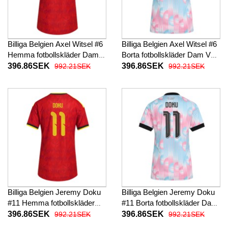
Billiga Belgien Axel Witsel #6
Billiga Belgien Axel Witsel #6
Hemma fotbollskläder Dam
Borta fotbollskläder Dam VM
VM 2026 Kortärmad
2026 Kortärmad
396.86SEK
396.86SEK
992.21SEK
992.21SEK
Billiga Belgien Jeremy Doku
Billiga Belgien Jeremy Doku
#11 Hemma fotbollskläder
#11 Borta fotbollskläder Dam
Dam VM 2026 Kortärmad
VM 2026 Kortärmad
396.86SEK
396.86SEK
992.21SEK
992.21SEK