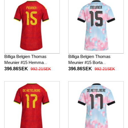
Billiga Belgien Thomas
Billiga Belgien Thomas
Meunier #15 Hemma
Meunier #15 Borta
fotbollskläder Dam VM 2026
fotbollskläder Dam VM 2026
396.86SEK
396.86SEK
992.21SEK
992.21SEK
Kortärmad
Kortärmad