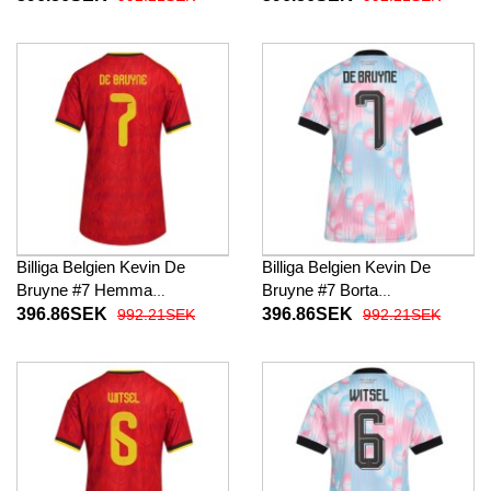
Kortärmad
Kortärmad
Billiga Belgien Kevin De
Billiga Belgien Kevin De
Bruyne #7 Hemma
Bruyne #7 Borta
fotbollskläder Dam VM 2026
fotbollskläder Dam VM 2026
396.86SEK
396.86SEK
992.21SEK
992.21SEK
Kortärmad
Kortärmad