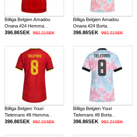
Billiga Belgien Amadou
Billiga Belgien Amadou
Onana #24 Hemma
Onana #24 Borta
fotbollskläder Dam VM 2026
fotbollskläder Dam VM 2026
396.86SEK
396.86SEK
992.21SEK
992.21SEK
Kortärmad
Kortärmad
Billiga Belgien Youri
Billiga Belgien Youri
Tielemans #8 Hemma
Tielemans #8 Borta
fotbollskläder Dam VM 2026
fotbollskläder Dam VM 2026
396.86SEK
396.86SEK
992.21SEK
992.21SEK
Kortärmad
Kortärmad