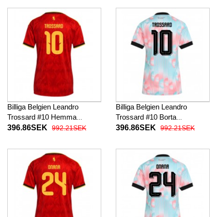
Billiga Belgien Leandro
Billiga Belgien Leandro
Trossard #10 Hemma
Trossard #10 Borta
fotbollskläder Dam VM 2026
fotbollskläder Dam VM 2026
396.86SEK
396.86SEK
992.21SEK
992.21SEK
Kortärmad
Kortärmad