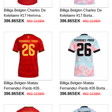
Billiga Belgien Charles De
Billiga Belgien Charles De
Ketelaere #17 Hemma
Ketelaere #17 Borta
fotbollskläder Dam VM 2026
fotbollskläder Dam VM 2026
396.86SEK
396.86SEK
992.21SEK
992.21SEK
Kortärmad
Kortärmad
Billiga Belgien Matias
Billiga Belgien Matias
Fernandez-Pardo #26
Fernandez-Pardo #26 Borta
Hemma fotbollskläder Dam
fotbollskläder Dam VM 2026
396.86SEK
396.86SEK
992.21SEK
992.21SEK
VM 2026 Kortärmad
Kortärmad