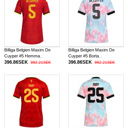
Billiga Belgien Maxim De
Billiga Belgien Maxim De
Cuyper #5 Hemma
Cuyper #5 Borta
fotbollskläder Dam VM 2026
fotbollskläder Dam VM 2026
396.86SEK
396.86SEK
992.21SEK
992.21SEK
Kortärmad
Kortärmad