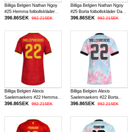
Billiga Belgien Nathan Ngoy
Billiga Belgien Nathan Ngoy
#25 Hemma fotbollskläder
#25 Borta fotbollskläder Dam
Dam VM 2026 Kortärmad
VM 2026 Kortärmad
396.86SEK
396.86SEK
992.21SEK
992.21SEK
Billiga Belgien Alexis
Billiga Belgien Alexis
Saelemaekers #22 Hemma
Saelemaekers #22 Borta
fotbollskläder Dam VM 2026
fotbollskläder Dam VM 2026
396.86SEK
396.86SEK
992.21SEK
992.21SEK
Kortärmad
Kortärmad