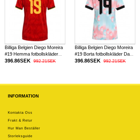
Billiga Belgien Diego Moreira
Billiga Belgien Diego Moreira
#19 Hemma fotbollskläder
#19 Borta fotbollskläder Dam
Dam VM 2026 Kortärmad
VM 2026 Kortärmad
396.86SEK
396.86SEK
992.21SEK
992.21SEK
INFORMATION
Kontakta Oss
Frakt & Retur
Hur Man Beställer
Storleksguide