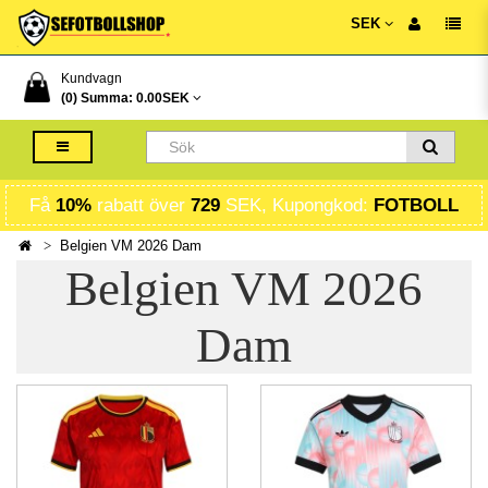
SEK
Kundvagn
(0) Summa:
0.00SEK
Få
10%
rabatt över
729
SEK, Kupongkod:
FOTBOLL
Belgien VM 2026 Dam
Belgien VM 2026
Dam