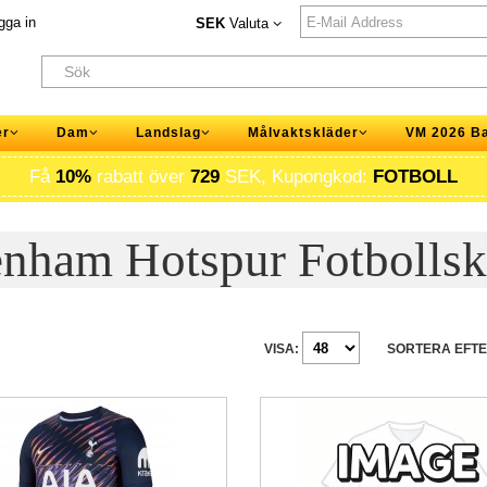
gga in
SEK
Valuta
er
Dam
Landslag
Målvaktskläder
VM 2026 B
Få
10%
rabatt över
729
SEK, Kupongkod:
FOTBOLL
enham Hotspur Fotbollsk
VISA:
SORTERA EFTE