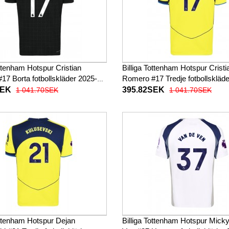
ottenham Hotspur Cristian
Billiga Tottenham Hotspur Cristi
17 Borta fotbollskläder 2025-26
Romero #17 Tredje fotbollskläde
ad
26 Kortärmad
SEK
395.82SEK
1 041.70SEK
1 041.70SEK
ottenham Hotspur Dejan
Billiga Tottenham Hotspur Mick