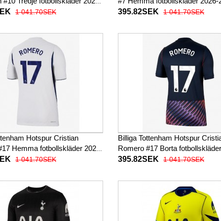
#10 Tredje fotbollskläder 2026-
#7 Hemma fotbollskläder 2026-
rmad
Kortärmad
SEK
395.82SEK
1 041.70SEK
1 041.70SEK
ottenham Hotspur Cristian
Billiga Tottenham Hotspur Cristi
17 Hemma fotbollskläder 2026-
Romero #17 Borta fotbollskläde
rmad
Kortärmad
SEK
395.82SEK
1 041.70SEK
1 041.70SEK