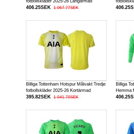
fotbollskläder 2025-26 Långärmad
fotbolls
406.25SEK
406.25
1 067.77SEK
Billiga Tottenham Hotspur Målvakt Tredje
Billiga T
fotbollskläder 2025-26 Kortärmad
Hemma fo
Långärm
395.82SEK
406.25
1 041.70SEK