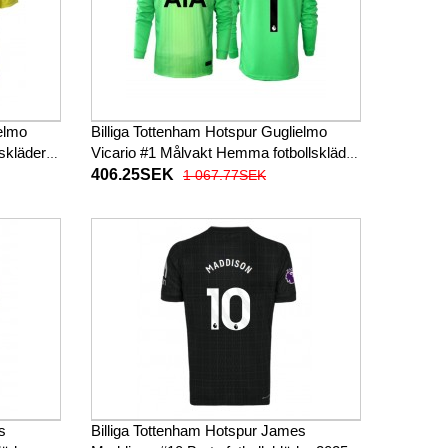
ielmo
Billiga Tottenham Hotspur Guglielmo
lskläder
Vicario #1 Målvakt Hemma fotbollskläder
2025-26 Långärmad
406.25SEK
1 067.77SEK
s
Billiga Tottenham Hotspur James