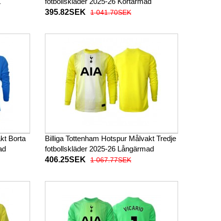
fotbollskläder 2025-26 Kortärmad
395.82SEK
1 041.70SEK
kt Borta
Billiga Tottenham Hotspur Målvakt Tredje
ad
fotbollskläder 2025-26 Långärmad
406.25SEK
1 067.77SEK