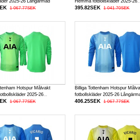
kläder 2025-26 Långärmad
Hemma fotbollskläder 2025-26
Kortärmad
SEK
395.82SEK
1 067.77SEK
1 041.70SEK
ottenham Hotspur Målvakt
Billiga Tottenham Hotspur Målva
tbollskläder 2025-26
fotbollskläder 2025-26 Långärm
ad
SEK
406.25SEK
1 067.77SEK
1 067.77SEK