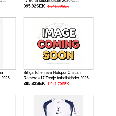
27
#7 Borta fotbollskläder 2026-27
Kortärmad
395.82SEK
1 041.70SEK
an
Billiga Tottenham Hotspur Cristian
r 2026-27
Romero #17 Tredje fotbollskläder 2026-
27 Kortärmad
395.82SEK
1 041.70SEK