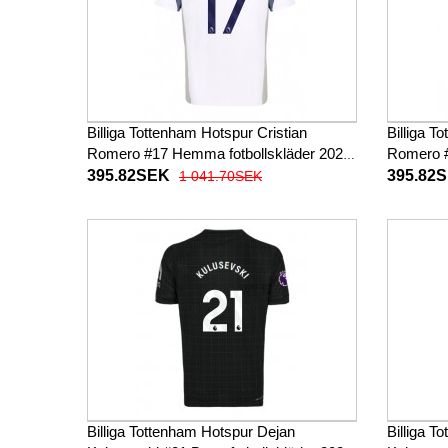
Billiga Tottenham Hotspur Cristian
Billiga T
Romero #17 Hemma fotbollskläder 2025-
Romero #
26 Kortärmad
Kortärm
395.82SEK
395.82
1 041.70SEK
Billiga Tottenham Hotspur Dejan
Billiga T