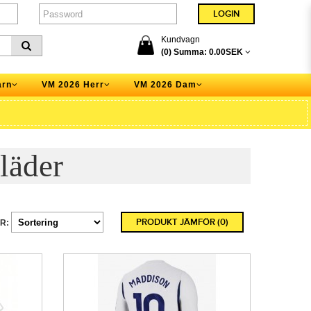
Kundvagn
(0) Summa:
0.00SEK
arn
VM 2026 Herr
VM 2026 Dam
läder
PRODUKT JÄMFÖR (0)
R: