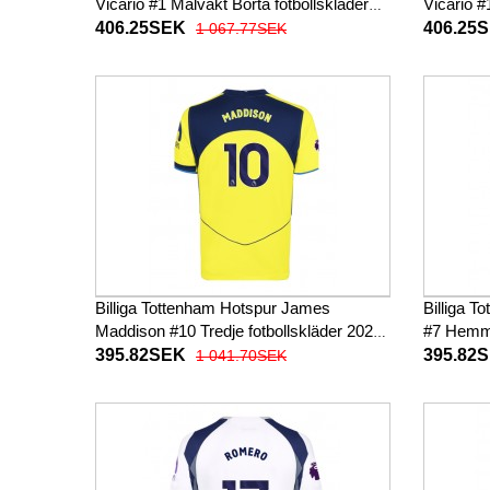
Vicario #1 Målvakt Borta fotbollskläder
Vicario #
2025-26 Långärmad
2025-26
406.25SEK
406.25
1 067.77SEK
Billiga Tottenham Hotspur James
Billiga 
Maddison #10 Tredje fotbollskläder 2025-
#7 Hemma
26 Kortärmad
Kortärm
395.82SEK
395.82
1 041.70SEK