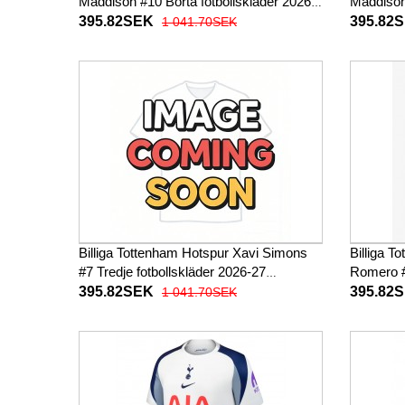
Maddison #10 Borta fotbollskläder 2026-
Maddison 
27 Kortärmad
27 Kortä
395.82SEK
395.82
1 041.70SEK
Billiga Tottenham Hotspur Xavi Simons
Billiga T
#7 Tredje fotbollskläder 2026-27
Romero #
Kortärmad
27 Kortä
395.82SEK
395.82
1 041.70SEK