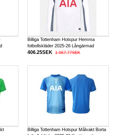
e
Billiga Tottenham Hotspur Hemma
ad
fotbollskläder 2025-26 Långärmad
406.25SEK
1 067.77SEK
kt
Billiga Tottenham Hotspur Målvakt Borta