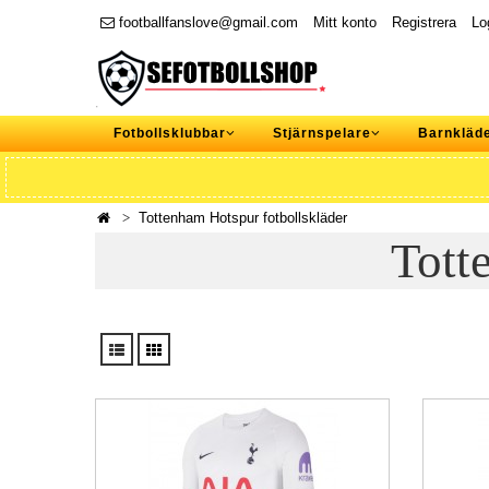
footballfanslove@gmail.com
Mitt konto
Registrera
Lo
Fotbollsklubbar
Stjärnspelare
Barnkläd
Tottenham Hotspur fotbollskläder
Tott