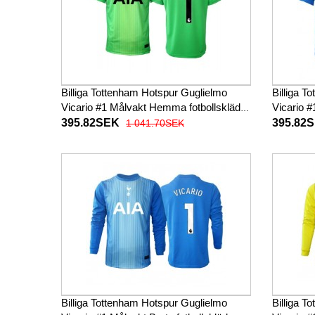
Billiga Tottenham Hotspur Guglielmo
Billiga T
Vicario #1 Målvakt Hemma fotbollskläder
Vicario #
2025-26 Kortärmad
2025-26 
395.82SEK
395.82
1 041.70SEK
Billiga Tottenham Hotspur Guglielmo
Billiga T