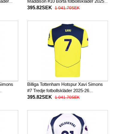
läder
Maddison #10 Borta fotbollskläder 2025-
26 Kortärmad
395.82SEK
1 041.70SEK
 Simons
Billiga Tottenham Hotspur Xavi Simons
#7 Tredje fotbollskläder 2025-26
Kortärmad
395.82SEK
1 041.70SEK