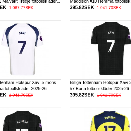
1 Målvakt Tredje fotbollskläder
Maddison #10 Hemma fotbollsk
 Långärmad
2025-26 Kortärmad
SEK
395.82SEK
1 067.77SEK
1 041.70SEK
Tottenham Hotspur Xavi Simons
Billiga Tottenham Hotspur Xavi
 fotbollskläder 2025-26
#7 Borta fotbollskläder 2025-26
ad
Kortärmad
SEK
395.82SEK
1 041.70SEK
1 041.70SEK