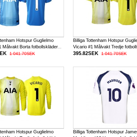
ottenham Hotspur Guglielmo
Billiga Tottenham Hotspur Gugl
1 Målvakt Borta fotbollskläder
Vicario #1 Målvakt Tredje fotbol
Kortärmad
2025-26 Kortärmad
SEK
395.82SEK
1 041.70SEK
1 041.70SEK
ottenham Hotspur Guglielmo
Billiga Tottenham Hotspur Jame