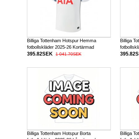
Billiga Tottenham Hotspur Hemma
Billiga T
fotbollskläder 2025-26 Kortärmad
fotbollsk
395.82SEK
395.82
1 041.70SEK
Billiga Tottenham Hotspur Borta
Billiga T