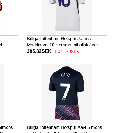
e
Billiga Tottenham Hotspur James
ad
Maddison #10 Hemma fotbollskläder
2026-27 Kortärmad
395.82SEK
1 041.70SEK
 Simons
Billiga Tottenham Hotspur Xavi Simons