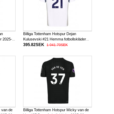
an
Billiga Tottenham Hotspur Dejan
r 2025-
Kulusevski #21 Hemma fotbollskläder
2025-26 Kortärmad
395.82SEK
1 041.70SEK
y van de
Billiga Tottenham Hotspur Micky van de