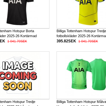
ottenham Hotspur Borta
Billiga Tottenham Hotspur Tredj
läder 2025-26 Kortärmad
fotbollskläder 2025-26 Kortärm
SEK
395.82SEK
1 041.70SEK
1 041.70SEK
ottenham Hotspur Tredje
Billiga Tottenham Hotspur Målva