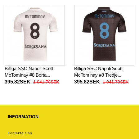
byxor)
Billiga SSC Napoli Scott
Billiga SSC Napoli Scott
McTominay #8 Borta
McTominay #8 Tredje
fotbollskläder 2025-26
fotbollskläder 2025-26
395.82SEK
395.82SEK
1 041.70SEK
1 041.70SEK
Kortärmad
Kortärmad
INFORMATION
Kontakta Oss