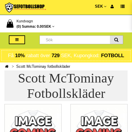
SEK
Kundvagn
(0) Summa:
0.00SEK
Få
10%
rabatt över
729
SEK, Kupongkod:
FOTBOLL
Scott McTominay fotbollskläder
Scott McTominay
Fotbollskläder