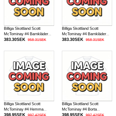
Billiga Skottland Scott
Billiga Skottland Scott
McTominay #4 Barnkläder
McTominay #4 Barnkläder
Hemma fotbollskläder till
Borta fotbollskläder till baby
383.30SEK
383.30SEK
958.31SEK
958.31SEK
baby VM 2026 Kortärmad (+
VM 2026 Kortärmad (+ Korta
Korta byxor)
byxor)
Billiga Skottland Scott
Billiga Skottland Scott
McTominay #4 Hemma
McTominay #4 Borta
fotbollskläder VM 2026
fotbollskläder VM 2026
398.95SEK
398.95SEK
997.42SEK
997.42SEK