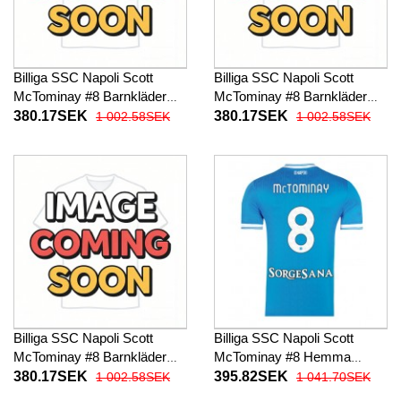
Billiga SSC Napoli Scott
Billiga SSC Napoli Scott
McTominay #8 Barnkläder
McTominay #8 Barnkläder
Hemma fotbollskläder till
Borta fotbollskläder till baby
380.17SEK
380.17SEK
1 002.58SEK
1 002.58SEK
baby 2025-26 Kortärmad (+
2025-26 Kortärmad (+ Korta
Korta byxor)
byxor)
Billiga SSC Napoli Scott
Billiga SSC Napoli Scott
McTominay #8 Barnkläder
McTominay #8 Hemma
Tredje fotbollskläder till baby
fotbollskläder 2025-26
380.17SEK
395.82SEK
1 002.58SEK
1 041.70SEK
2025-26 Kortärmad (+ Korta
Kortärmad