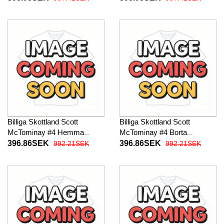
Kortärmad
Kortärmad
Billiga Skottland Scott
Billiga Skottland Scott
McTominay #4 Hemma
McTominay #4 Borta
fotbollskläder Dam VM 2026
fotbollskläder Dam VM 2026
396.86SEK
396.86SEK
992.21SEK
992.21SEK
Kortärmad
Kortärmad