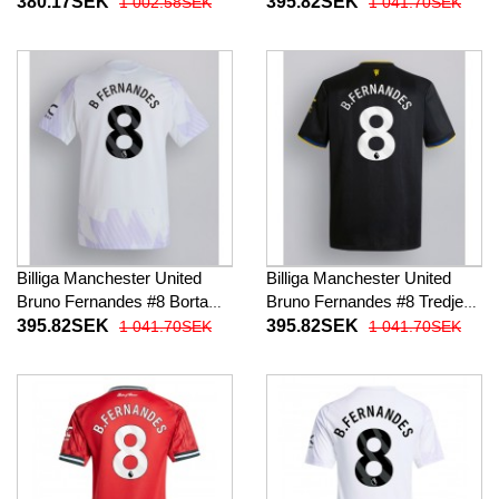
Barnkläder Tredje
fotbollskläder 2025-26
380.17SEK
395.82SEK
1 002.58SEK
1 041.70SEK
fotbollskläder till baby 2025-
Kortärmad
26 Kortärmad (+ Korta byxor)
Billiga Manchester United
Billiga Manchester United
Bruno Fernandes #8 Borta
Bruno Fernandes #8 Tredje
fotbollskläder 2025-26
fotbollskläder 2025-26
395.82SEK
395.82SEK
1 041.70SEK
1 041.70SEK
Kortärmad
Kortärmad