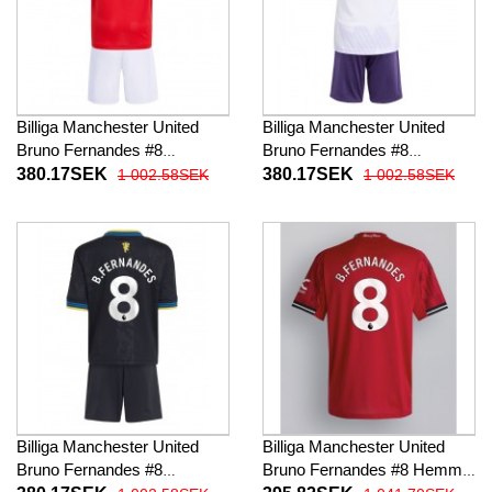
Billiga Manchester United
Billiga Manchester United
Bruno Fernandes #8
Bruno Fernandes #8
Barnkläder Hemma
Barnkläder Borta
380.17SEK
380.17SEK
1 002.58SEK
1 002.58SEK
fotbollskläder till baby 2025-
fotbollskläder till baby 2025-
26 Kortärmad (+ Korta byxor)
26 Kortärmad (+ Korta byxor)
Billiga Manchester United
Billiga Manchester United
Bruno Fernandes #8
Bruno Fernandes #8 Hemma