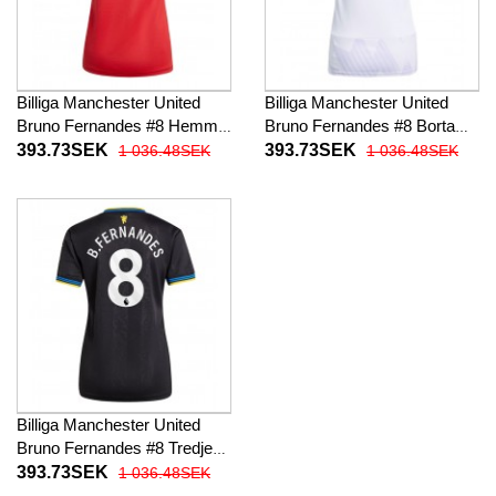
Billiga Manchester United
Billiga Manchester United
Bruno Fernandes #8 Hemma
Bruno Fernandes #8 Borta
fotbollskläder Dam 2025-26
fotbollskläder Dam 2025-26
393.73SEK
393.73SEK
1 036.48SEK
1 036.48SEK
Kortärmad
Kortärmad
Billiga Manchester United
Bruno Fernandes #8 Tredje
fotbollskläder Dam 2025-26
393.73SEK
1 036.48SEK
Kortärmad