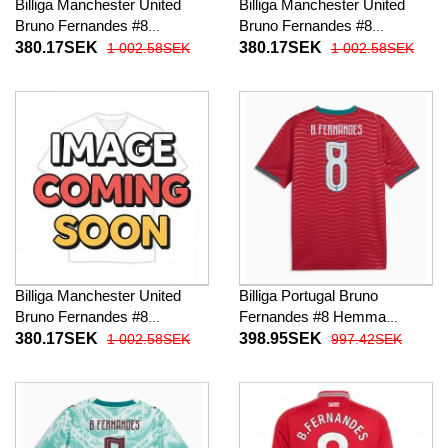
Billiga Manchester United
Billiga Manchester United
Bruno Fernandes #8
Bruno Fernandes #8
Barnkläder Hemma
Barnkläder Borta
380.17SEK
380.17SEK
1 002.58SEK
1 002.58SEK
fotbollskläder till baby 2026-
fotbollskläder till baby 2026-
27 Kortärmad (+ Korta byxor)
27 Kortärmad (+ Korta byxor)
Billiga Manchester United
Billiga Portugal Bruno
Bruno Fernandes #8
Fernandes #8 Hemma
Barnkläder Tredje
fotbollskläder VM 2026
380.17SEK
398.95SEK
1 002.58SEK
997.42SEK
fotbollskläder till baby 2026-
Kortärmad
27 Kortärmad (+ Korta byxor)