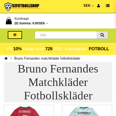
SEK
Kundvagn
(0) Summa:
0.00SEK
Få
10%
rabatt över
729
SEK, Kupongkod:
FOTBOLL
Bruno Fernandes matchkläder fotbollskläder
Bruno Fernandes
Matchkläder
Fotbollskläder