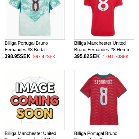
Billiga Portugal Bruno
Billiga Manchester United
Fernandes #8 Borta
Bruno Fernandes #8 Hemma
fotbollskläder VM 2026
fotbollskläder 2026-27
398.95SEK
395.82SEK
997.42SEK
1 041.70SEK
Kortärmad
Kortärmad
Billiga Manchester United
Billiga Portugal Bruno