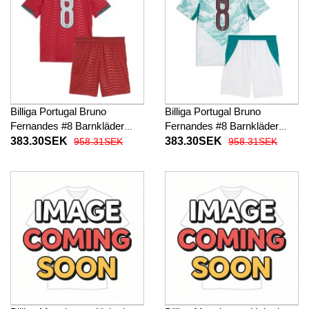
Billiga Portugal Bruno
Billiga Portugal Bruno
Fernandes #8 Barnkläder
Fernandes #8 Barnkläder
Hemma fotbollskläder till
Borta fotbollskläder till baby
383.30SEK
383.30SEK
958.31SEK
958.31SEK
baby VM 2026 Kortärmad (+
VM 2026 Kortärmad (+ Korta
Korta byxor)
byxor)