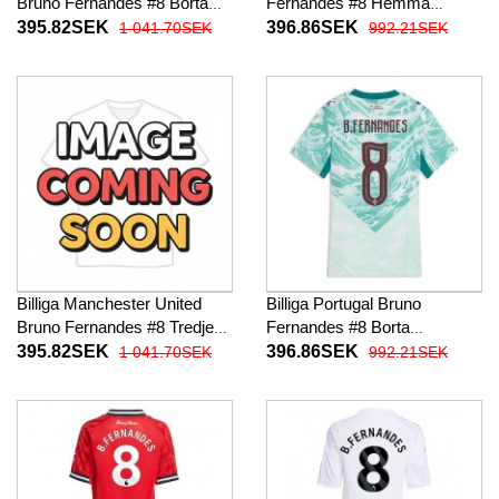
Bruno Fernandes #8 Borta
Fernandes #8 Hemma
fotbollskläder 2026-27
fotbollskläder Dam VM 2026
395.82SEK
396.86SEK
1 041.70SEK
992.21SEK
Kortärmad
Kortärmad
Billiga Manchester United
Billiga Portugal Bruno
Bruno Fernandes #8 Tredje
Fernandes #8 Borta
fotbollskläder 2026-27
fotbollskläder Dam VM 2026
395.82SEK
396.86SEK
1 041.70SEK
992.21SEK
Kortärmad
Kortärmad