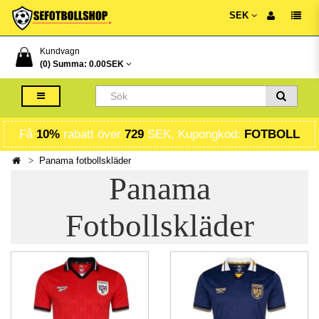
SEK
Kundvagn
(0) Summa:
0.00SEK
Få
10%
rabatt över
729
SEK, Kupongkod:
FOTBOLL
Panama fotbollskläder
Panama
Fotbollskläder