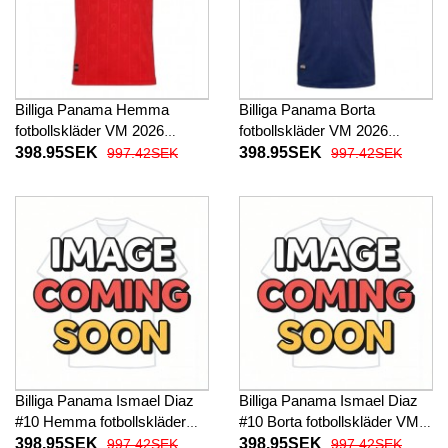
Billiga Panama Hemma
Billiga Panama Borta
fotbollskläder VM 2026
fotbollskläder VM 2026
Kortärmad
Kortärmad
398.95SEK
398.95SEK
997.42SEK
997.42SEK
Billiga Panama Ismael Diaz
Billiga Panama Ismael Diaz
#10 Hemma fotbollskläder
#10 Borta fotbollskläder VM
VM 2026 Kortärmad
2026 Kortärmad
398.95SEK
398.95SEK
997.42SEK
997.42SEK