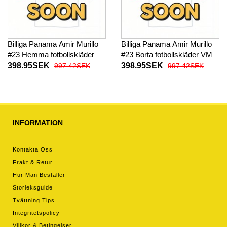
Billiga Panama Amir Murillo
Billiga Panama Amir Murillo
#23 Hemma fotbollskläder
#23 Borta fotbollskläder VM
VM 2026 Kortärmad
2026 Kortärmad
398.95SEK
398.95SEK
997.42SEK
997.42SEK
INFORMATION
Kontakta Oss
Frakt & Retur
Hur Man Beställer
Storleksguide
Tvättning Tips
Integritetspolicy
Villkor & Betingelser