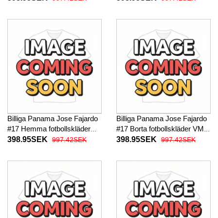
Billiga Panama Jose Fajardo
Billiga Panama Jose Fajardo
#17 Hemma fotbollskläder
#17 Borta fotbollskläder VM
VM 2026 Kortärmad
2026 Kortärmad
398.95SEK
398.95SEK
997.42SEK
997.42SEK