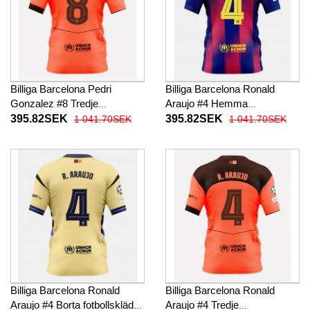
Billiga Barcelona Pedri
Billiga Barcelona Ronald
Gonzalez #8 Tredje
Araujo #4 Hemma
fotbollskläder 2025-26
fotbollskläder 2025-26
395.82SEK
395.82SEK
1 041.70SEK
1 041.70SEK
Kortärmad
Kortärmad
Billiga Barcelona Ronald
Billiga Barcelona Ronald
Araujo #4 Borta fotbollskläder
Araujo #4 Tredje