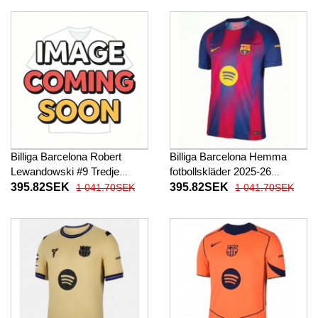
Billiga Barcelona Robert
Billiga Barcelona Hemma
Lewandowski #9 Tredje
fotbollskläder 2025-26
fotbollskläder 2026-27
Kortärmad
395.82SEK
395.82SEK
1 041.70SEK
1 041.70SEK
Kortärmad