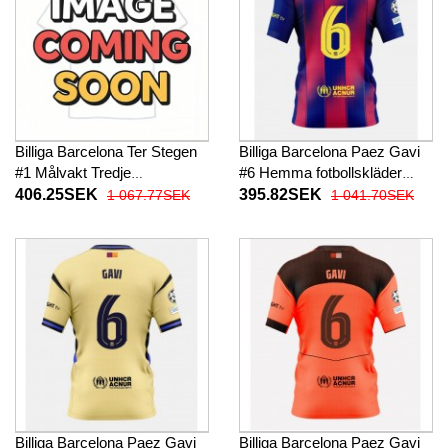
Billiga Barcelona Ter Stegen
Billiga Barcelona Paez Gavi
#1 Målvakt Tredje
#6 Hemma fotbollskläder
fotbollskläder 2025-26
2025-26 Kortärmad
406.25SEK
395.82SEK
1 067.77SEK
1 041.70SEK
Långärmad
Billiga Barcelona Paez Gavi
Billiga Barcelona Paez Gavi