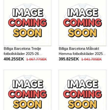
Billiga Barcelona Tredje
Billiga Barcelona Målvakt
fotbollskläder 2025-26
Hemma fotbollskläder 2025-
Långärmad
26 Kortärmad
406.25SEK
395.82SEK
1 067.77SEK
1 041.70SEK