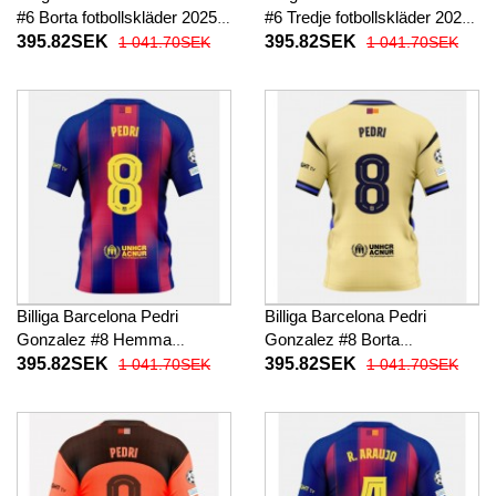
#6 Borta fotbollskläder 2025-
#6 Tredje fotbollskläder 2025-
26 Kortärmad
26 Kortärmad
395.82SEK
395.82SEK
1 041.70SEK
1 041.70SEK
Billiga Barcelona Pedri
Billiga Barcelona Pedri
Gonzalez #8 Hemma
Gonzalez #8 Borta
fotbollskläder 2025-26
fotbollskläder 2025-26
395.82SEK
395.82SEK
1 041.70SEK
1 041.70SEK
Kortärmad
Kortärmad