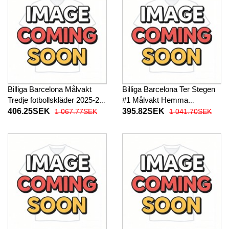
Billiga Barcelona Målvakt
Billiga Barcelona Ter Stegen
Tredje fotbollskläder 2025-26
#1 Målvakt Hemma
Långärmad
fotbollskläder 2025-26
406.25SEK
395.82SEK
1 067.77SEK
1 041.70SEK
Kortärmad