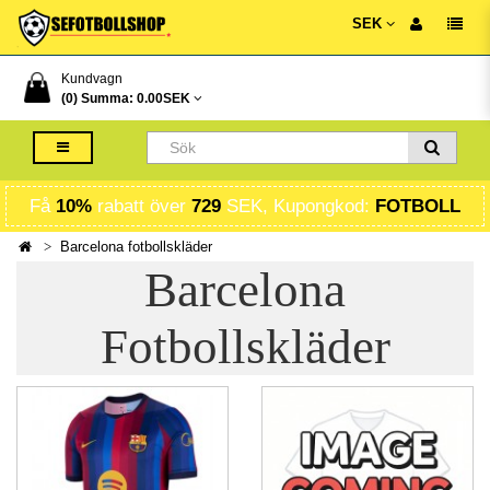
SEK
Kundvagn
(0) Summa:
0.00SEK
Få
10%
rabatt över
729
SEK, Kupongkod:
FOTBOLL
Barcelona fotbollskläder
Barcelona
Fotbollskläder