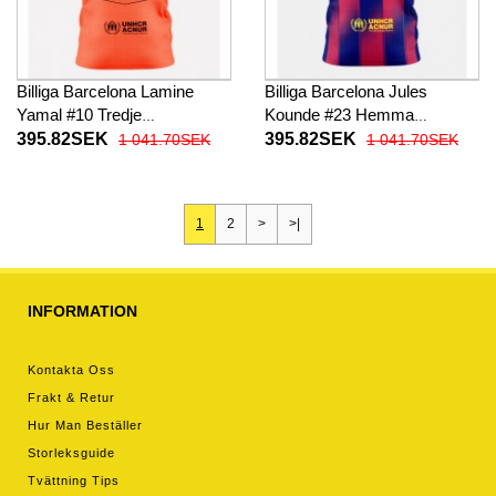
Billiga Barcelona Lamine
Billiga Barcelona Jules
Yamal #10 Tredje
Kounde #23 Hemma
fotbollskläder 2025-26
fotbollskläder 2025-26
395.82SEK
395.82SEK
1 041.70SEK
1 041.70SEK
Kortärmad
Kortärmad
1
2
>
>|
INFORMATION
Kontakta Oss
Frakt & Retur
Hur Man Beställer
Storleksguide
Tvättning Tips