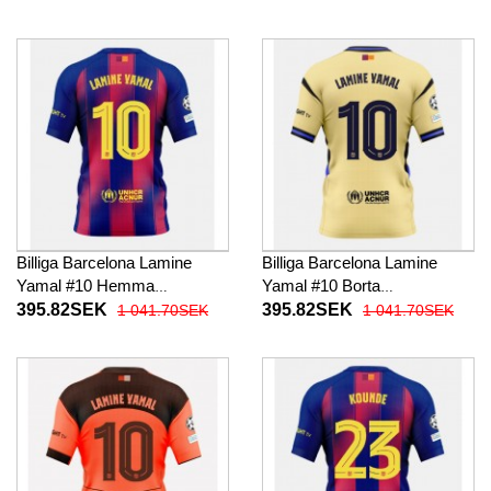
Kortärmad
Kortärmad
Billiga Barcelona Lamine
Billiga Barcelona Lamine
Yamal #10 Hemma
Yamal #10 Borta
fotbollskläder 2025-26
fotbollskläder 2025-26
395.82SEK
395.82SEK
1 041.70SEK
1 041.70SEK
Kortärmad
Kortärmad