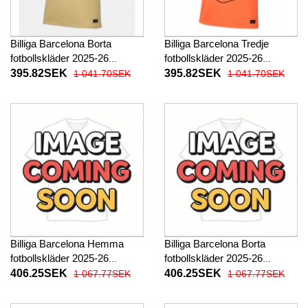
Billiga Barcelona Borta
Billiga Barcelona Tredje
fotbollskläder 2025-26
fotbollskläder 2025-26
Kortärmad
Kortärmad
395.82SEK
395.82SEK
1 041.70SEK
1 041.70SEK
Billiga Barcelona Hemma
Billiga Barcelona Borta
fotbollskläder 2025-26
fotbollskläder 2025-26
Långärmad
Långärmad
406.25SEK
406.25SEK
1 067.77SEK
1 067.77SEK