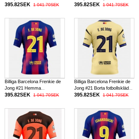
2025-26 Kortärmad
fotbollskläder 2025-26
395.82SEK
395.82SEK
1 041.70SEK
1 041.70SEK
Kortärmad
Billiga Barcelona Frenkie de
Billiga Barcelona Frenkie de
Jong #21 Hemma
Jong #21 Borta fotbollskläder
fotbollskläder 2025-26
2025-26 Kortärmad
395.82SEK
395.82SEK
1 041.70SEK
1 041.70SEK
Kortärmad