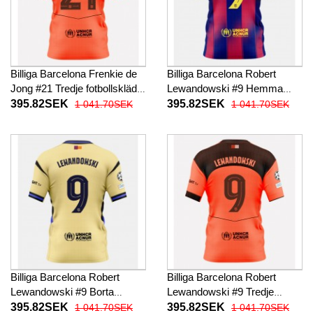
Billiga Barcelona Frenkie de
Billiga Barcelona Robert
Jong #21 Tredje fotbollskläder
Lewandowski #9 Hemma
2025-26 Kortärmad
fotbollskläder 2025-26
395.82SEK
395.82SEK
1 041.70SEK
1 041.70SEK
Kortärmad
Billiga Barcelona Robert
Billiga Barcelona Robert
Lewandowski #9 Borta
Lewandowski #9 Tredje
fotbollskläder 2025-26
fotbollskläder 2025-26
395.82SEK
395.82SEK
1 041.70SEK
1 041.70SEK