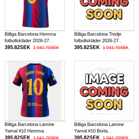
Billiga Barcelona Hemma
Billiga Barcelona Tredje
fotbollskläder 2026-27
fotbollskläder 2026-27
Kortärmad
Kortärmad
395.82SEK
395.82SEK
1 041.70SEK
1 041.70SEK
Billiga Barcelona Lamine
Billiga Barcelona Lamine
Yamal #10 Hemma
Yamal #10 Borta
fotbollskläder 2026-27
fotbollskläder 2026-27
395.82SEK
395.82SEK
1 041.70SEK
1 041.70SEK