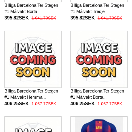
Billiga Barcelona Ter Stegen
Billiga Barcelona Ter Stegen
#1 Målvakt Borta
#1 Målvakt Tredje
fotbollskläder 2025-26
fotbollskläder 2025-26
395.82SEK
395.82SEK
1 041.70SEK
1 041.70SEK
Kortärmad
Kortärmad
Billiga Barcelona Ter Stegen
Billiga Barcelona Ter Stegen
#1 Målvakt Hemma
#1 Målvakt Borta
fotbollskläder 2025-26
fotbollskläder 2025-26
406.25SEK
406.25SEK
1 067.77SEK
1 067.77SEK
Långärmad
Långärmad