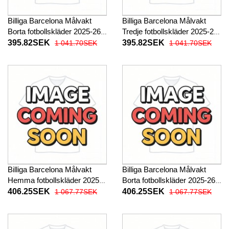
Billiga Barcelona Målvakt
Billiga Barcelona Målvakt
Borta fotbollskläder 2025-26
Tredje fotbollskläder 2025-26
Kortärmad
Kortärmad
395.82SEK
395.82SEK
1 041.70SEK
1 041.70SEK
Billiga Barcelona Målvakt
Billiga Barcelona Målvakt
Hemma fotbollskläder 2025-
Borta fotbollskläder 2025-26
26 Långärmad
Långärmad
406.25SEK
406.25SEK
1 067.77SEK
1 067.77SEK