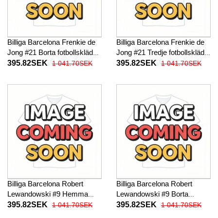
Billiga Barcelona Frenkie de
Billiga Barcelona Frenkie de
Jong #21 Borta fotbollskläder
Jong #21 Tredje fotbollskläder
2026-27 Kortärmad
2026-27 Kortärmad
395.82SEK
395.82SEK
1 041.70SEK
1 041.70SEK
Billiga Barcelona Robert
Billiga Barcelona Robert
Lewandowski #9 Hemma
Lewandowski #9 Borta
fotbollskläder 2026-27
fotbollskläder 2026-27
395.82SEK
395.82SEK
1 041.70SEK
1 041.70SEK
Kortärmad
Kortärmad