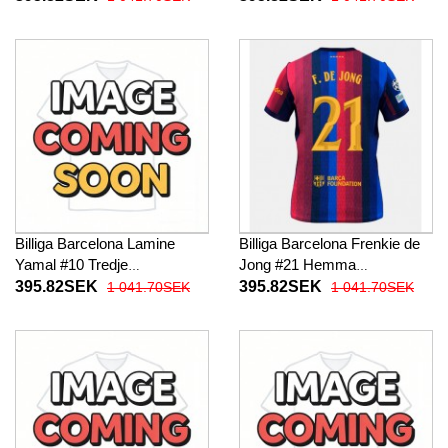
Kortärmad
Kortärmad
Billiga Barcelona Lamine
Billiga Barcelona Frenkie de
Yamal #10 Tredje
Jong #21 Hemma
fotbollskläder 2026-27
fotbollskläder 2026-27
395.82SEK
395.82SEK
1 041.70SEK
1 041.70SEK
Kortärmad
Kortärmad