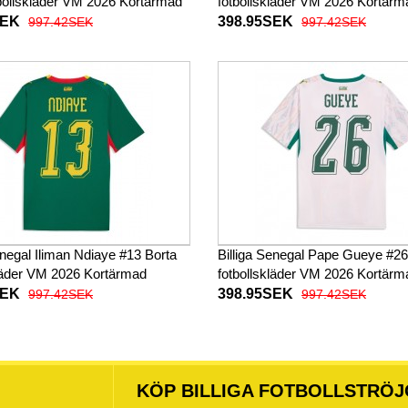
tbollskläder VM 2026 Kortärmad
fotbollskläder VM 2026 Kortärm
SEK
398.95SEK
997.42SEK
997.42SEK
enegal Iliman Ndiaye #13 Borta
Billiga Senegal Pape Gueye #
kläder VM 2026 Kortärmad
fotbollskläder VM 2026 Kortärm
SEK
398.95SEK
997.42SEK
997.42SEK
KÖP BILLIGA FOTBOLLSTRÖJ