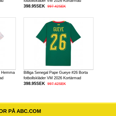
ad
fotbollskläder VM 2026 Kortärmad
398.95SEK
997.42SEK
26 Hemma
Billiga Senegal Pape Gueye #26 Borta
ad
fotbollskläder VM 2026 Kortärmad
398.95SEK
997.42SEK
OR PÅ ABC.COM