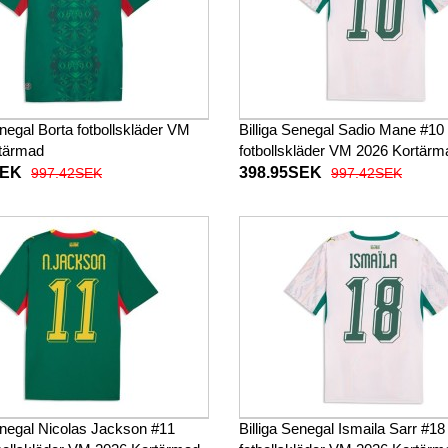
enegal Borta fotbollskläder VM
Billiga Senegal Sadio Mane #
tärmad
fotbollskläder VM 2026 Kortärm
SEK
398.95SEK
997.42SEK
997.42SEK
enegal Nicolas Jackson #11
Billiga Senegal Ismaila Sarr #