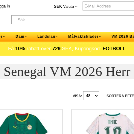
gga in
SEK
Valuta
er
Dam
Landslag
Målvaktskläder
VM 2026 B
Få
10%
rabatt över
729
SEK, Kupongkod:
FOTBOLL
Senegal VM 2026 Herr
VISA:
SORTERA EFTE