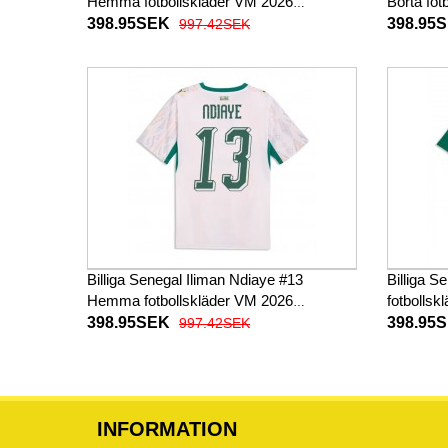
Hemma fotbollskläder VM 2026
Borta fo
Kortärmad
398.95SEK
398.95
997.42SEK
Billiga Senegal Iliman Ndiaye #13
Billiga S
Hemma fotbollskläder VM 2026
fotbolls
Kortärmad
398.95SEK
398.95
997.42SEK
INFORMATION