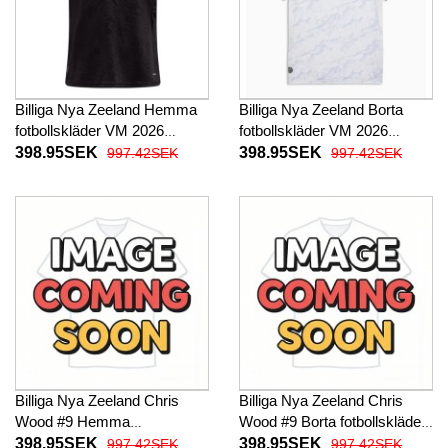
Billiga Nya Zeeland Hemma
Billiga Nya Zeeland Borta
fotbollskläder VM 2026
fotbollskläder VM 2026
Kortärmad
Kortärmad
398.95SEK
398.95SEK
997.42SEK
997.42SEK
Billiga Nya Zeeland Chris
Billiga Nya Zeeland Chris
Wood #9 Hemma
Wood #9 Borta fotbollskläder
fotbollskläder VM 2026
VM 2026 Kortärmad
398.95SEK
398.95SEK
997.42SEK
997.42SEK