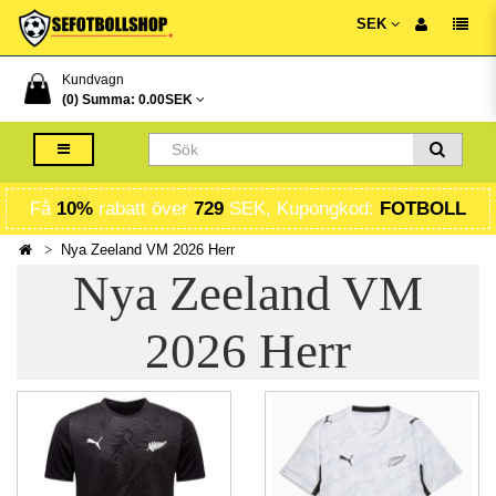
SEK
Kundvagn
(0) Summa:
0.00SEK
Få
10%
rabatt över
729
SEK, Kupongkod:
FOTBOLL
Nya Zeeland VM 2026 Herr
Nya Zeeland VM
2026 Herr