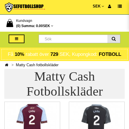
SEK
Kundvagn
(0) Summa:
0.00SEK
Få
10%
rabatt över
729
SEK, Kupongkod:
FOTBOLL
Matty Cash fotbollskläder
Matty Cash
Fotbollskläder