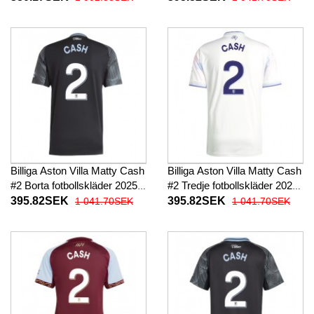
26 Kortärmad (+ Korta byxor)
Billiga Aston Villa Matty Cash
Billiga Aston Villa Matty Cash
#2 Borta fotbollskläder 2025-
#2 Tredje fotbollskläder 2025-
26 Kortärmad
26 Kortärmad
395.82SEK
395.82SEK
1 041.70SEK
1 041.70SEK