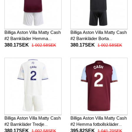
Billiga Aston Villa Matty Cash
Billiga Aston Villa Matty Cash
#2 Barnkläder Hemma
#2 Barnkläder Borta
fotbollskläder till baby 2025-
fotbollskläder till baby 2025-
380.17SEK
380.17SEK
1 002.58SEK
1 002.58SEK
26 Kortärmad (+ Korta byxor)
26 Kortärmad (+ Korta byxor)
Billiga Aston Villa Matty Cash
Billiga Aston Villa Matty Cash
#2 Barnkläder Tredje
#2 Hemma fotbollskläder
fotbollskläder till baby 2025-
2025-26 Kortärmad
380.17SEK
395.82SEK
1 002.58SEK
1 041.70SEK