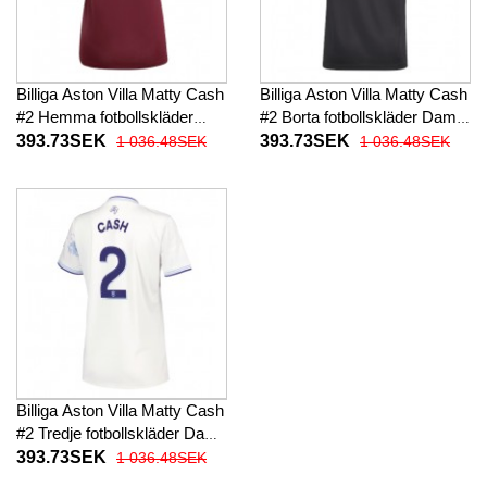
Billiga Aston Villa Matty Cash
Billiga Aston Villa Matty Cash
#2 Hemma fotbollskläder
#2 Borta fotbollskläder Dam
Dam 2025-26 Kortärmad
2025-26 Kortärmad
393.73SEK
393.73SEK
1 036.48SEK
1 036.48SEK
Billiga Aston Villa Matty Cash
#2 Tredje fotbollskläder Dam
2025-26 Kortärmad
393.73SEK
1 036.48SEK