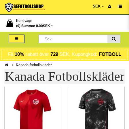
SEK
Kundvagn
(0) Summa:
0.00SEK
Få
10%
rabatt över
729
SEK, Kupongkod:
FOTBOLL
Kanada fotbollskläder
Kanada Fotbollskläder