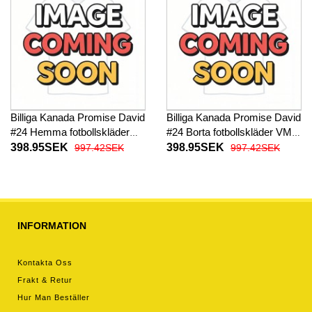
Billiga Kanada Promise David
Billiga Kanada Promise David
#24 Hemma fotbollskläder
#24 Borta fotbollskläder VM
VM 2026 Kortärmad
2026 Kortärmad
398.95SEK
398.95SEK
997.42SEK
997.42SEK
INFORMATION
Kontakta Oss
Frakt & Retur
Hur Man Beställer