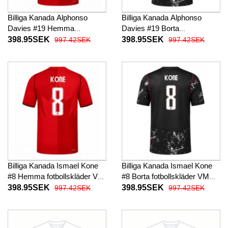
Billiga Kanada Alphonso
Billiga Kanada Alphonso
Davies #19 Hemma
Davies #19 Borta
fotbollskläder VM 2026
fotbollskläder VM 2026
398.95SEK
398.95SEK
997.42SEK
997.42SEK
Kortärmad
Kortärmad
Billiga Kanada Ismael Kone
Billiga Kanada Ismael Kone
#8 Hemma fotbollskläder VM
#8 Borta fotbollskläder VM
2026 Kortärmad
2026 Kortärmad
398.95SEK
398.95SEK
997.42SEK
997.42SEK