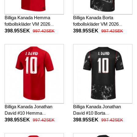
Billiga Kanada Hemma
Billiga Kanada Borta
fotbollskläder VM 2026
fotbollskläder VM 2026
Kortärmad
Kortärmad
398.95SEK
398.95SEK
997.42SEK
997.42SEK
Billiga Kanada Jonathan
Billiga Kanada Jonathan
David #10 Hemma
David #10 Borta
fotbollskläder VM 2026
fotbollskläder VM 2026
398.95SEK
398.95SEK
997.42SEK
997.42SEK
Kortärmad
Kortärmad