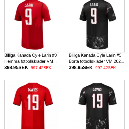
Billiga Kanada Cyle Larin #9
Billiga Kanada Cyle Larin #9
Hemma fotbollskläder VM
Borta fotbollskläder VM 2026
2026 Kortärmad
Kortärmad
398.95SEK
398.95SEK
997.42SEK
997.42SEK