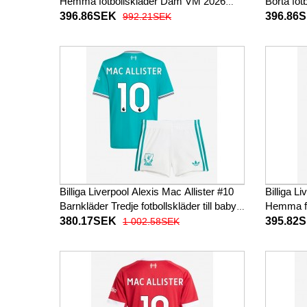
Hemma fotbollskläder Dam VM 2026
Borta fo
Kortärmad
Kortärm
396.86SEK
396.86
992.21SEK
Billiga Liverpool Alexis Mac Allister #10
Billiga L
Barnkläder Tredje fotbollskläder till baby
Hemma fo
2025-26 Kortärmad (+ Korta byxor)
Kortärm
380.17SEK
395.82
1 002.58SEK