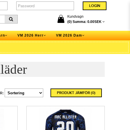
Kundvagn
(0) Summa:
0.00SEK
arn
VM 2026 Herr
VM 2026 Dam
läder
PRODUKT JÄMFÖR (0)
R: