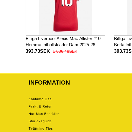
Billiga Liverpool Alexis Mac Allister #10
Billiga L
Hemma fotbollskläder Dam 2025-26
Borta fo
Kortärmad
Kortärm
393.73SEK
393.73
1 036.48SEK
INFORMATION
Kontakta Oss
Frakt & Retur
Hur Man Beställer
Storleksguide
Tvättning Tips