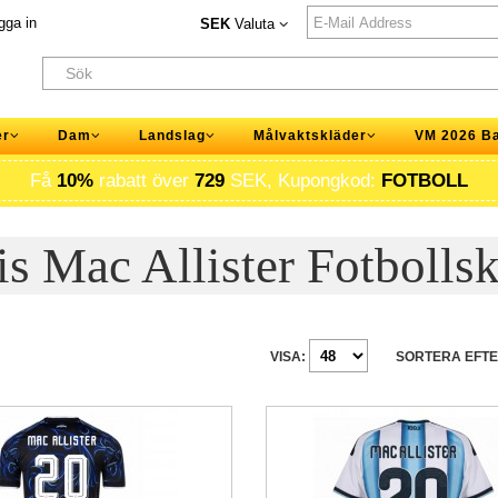
gga in
SEK
Valuta
er
Dam
Landslag
Målvaktskläder
VM 2026 B
Få
10%
rabatt över
729
SEK, Kupongkod:
FOTBOLL
is Mac Allister Fotbollsk
VISA:
SORTERA EFTE