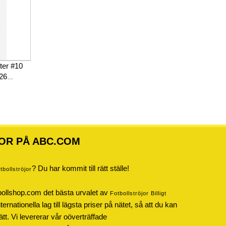
ster #10
-26
OR PÅ ABC.COM
? Du har kommit till rätt ställe!
otbollströjor
bollshop.com det bästa urvalet av
Fotbollströjor Billigt
rnationella lag till lägsta priser på nätet, så att du kan
ätt. Vi levererar vår oöverträffade