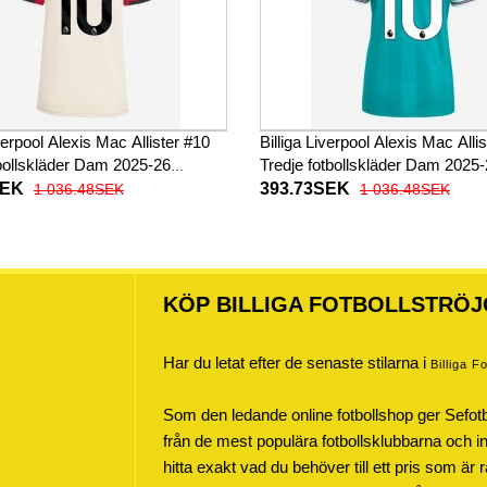
iverpool Alexis Mac Allister #10
Billiga Liverpool Alexis Mac Alli
tbollskläder Dam 2025-26
Tredje fotbollskläder Dam 2025
ad
Kortärmad
SEK
393.73SEK
1 036.48SEK
1 036.48SEK
KÖP BILLIGA FOTBOLLSTRÖJ
Har du letat efter de senaste stilarna i
Billiga F
Som den ledande online fotbollshop ger Sefot
från de mest populära fotbollsklubbarna och inte
hitta exakt vad du behöver till ett pris som är r