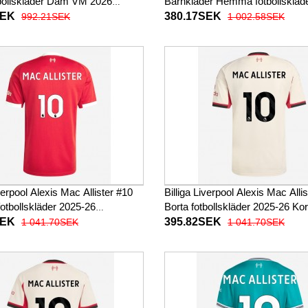
tbollskläder Dam VM 2026
Barnkläder Hemma fotbollskläder 
ad
baby 2025-26 Kortärmad (+ Kor
SEK
380.17SEK
992.21SEK
1 002.58SEK
iverpool Alexis Mac Allister #10
Billiga Liverpool Alexis Mac Alli
tbollskläder 2025-26
Borta fotbollskläder 2025-26 Ko
ad
SEK
395.82SEK
1 041.70SEK
1 041.70SEK