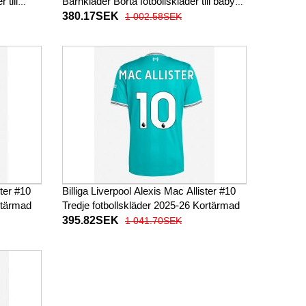
till
Barnkläder Borta fotbollskläder till baby
ta byxor)
2025-26 Kortärmad (+ Korta byxor)
380.17SEK
1 002.58SEK
ster #10
Billiga Liverpool Alexis Mac Allister #10
rtärmad
Tredje fotbollskläder 2025-26 Kortärmad
395.82SEK
1 041.70SEK