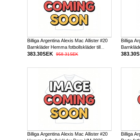
Billiga Argentina Alexis Mac Allister #20
Billiga A
Barnkläder Hemma fotbollskläder till
Barnkläde
baby VM 2026 Kortärmad (+ Korta
VM 2026 
383.30SEK
383.30
958.31SEK
byxor)
Billiga Argentina Alexis Mac Allister #20
Billiga A