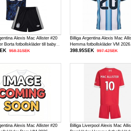
rgentina Alexis Mac Allister #20
Billiga Argentina Alexis Mac Alli
r Borta fotbollskläder till baby
Hemma fotbollskläder VM 2026
Kortärmad (+ Korta byxor)
Kortärmad
SEK
398.95SEK
958.31SEK
997.42SEK
rgentina Alexis Mac Allister #20
Billiga Liverpool Alexis Mac Alli