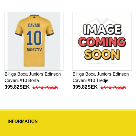
26 Kortärmad (+ Korta byxor)
Kortärmad
Billiga Boca Juniors Edinson
Billiga Boca Juniors Edinson
Cavani #10 Borta
Cavani #10 Tredje
fotbollskläder 2025-26
fotbollskläder 2025-26
395.82SEK
395.82SEK
1 041.70SEK
1 041.70SEK
Kortärmad
Kortärmad
INFORMATION