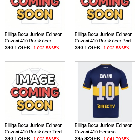
Billiga Boca Juniors Edinson
Billiga Boca Juniors Edinson
Cavani #10 Barnkläder
Cavani #10 Barnkläder Borta
Hemma fotbollskläder till
fotbollskläder till baby 2025-
380.17SEK
380.17SEK
1 002.58SEK
1 002.58SEK
baby 2025-26 Kortärmad (+
26 Kortärmad (+ Korta byxor)
Korta byxor)
Billiga Boca Juniors Edinson
Billiga Boca Juniors Edinson
Cavani #10 Barnkläder Tredje
Cavani #10 Hemma
fotbollskläder till baby 2025-
fotbollskläder 2025-26
380.17SEK
395.82SEK
1 002.58SEK
1 041.70SEK