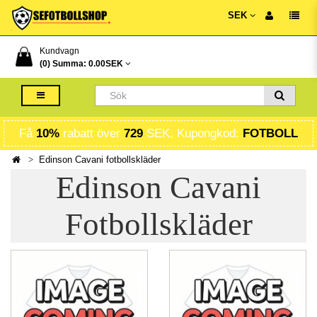
SEK
Kundvagn
(0) Summa:
0.00SEK
Få
10%
rabatt över
729
SEK, Kupongkod:
FOTBOLL
Edinson Cavani fotbollskläder
Edinson Cavani
Fotbollskläder