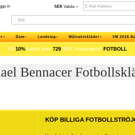
gga in
SEK
Valuta
er
Dam
Landslag
Målvaktskläder
VM 2026 B
Få
10%
rabatt över
729
SEK, Kupongkod:
FOTBOLL
ael Bennacer Fotbollskl
KÖP BILLIGA FOTBOLLSTRÖJ