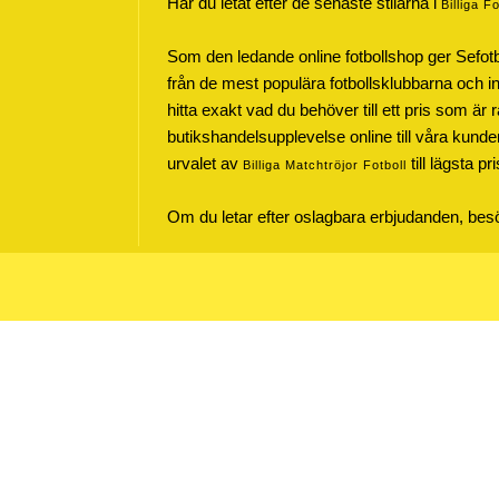
Har du letat efter de senaste stilarna i
Billiga F
Som den ledande online fotbollshop ger Sefot
från de mest populära fotbollsklubbarna och inte
hitta exakt vad du behöver till ett pris som är r
butikshandelsupplevelse online till våra kunde
urvalet av
till lägsta pr
Billiga Matchtröjor Fotboll
Om du letar efter oslagbara erbjudanden, be