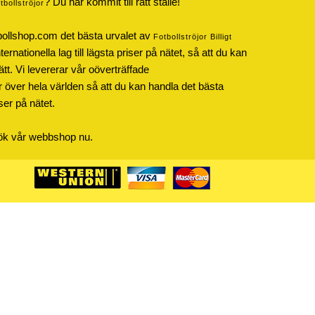
? Du har kommit till rätt ställe!
otbollströjor
bollshop.com det bästa urvalet av
Fotbollströjor Billigt
rnationella lag till lägsta priser på nätet, så att du kan
ätt. Vi levererar vår oöverträffade
r över hela världen så att du kan handla det bästa
iser på nätet.
sök vår webbshop nu.