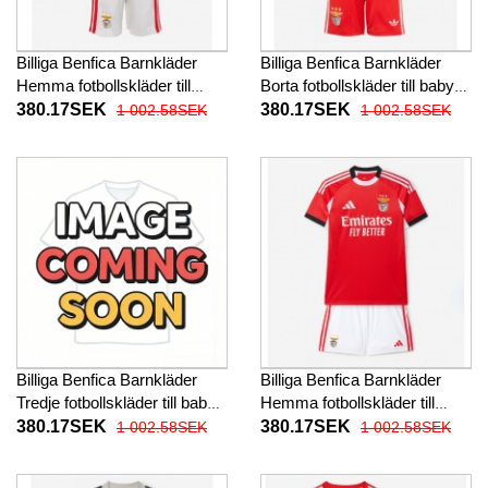
Billiga Benfica Barnkläder
Billiga Benfica Barnkläder
Hemma fotbollskläder till
Borta fotbollskläder till baby
baby 2026-27 Kortärmad (+
2026-27 Kortärmad (+ Korta
380.17SEK
380.17SEK
1 002.58SEK
1 002.58SEK
Korta byxor)
byxor)
Billiga Benfica Barnkläder
Billiga Benfica Barnkläder
Tredje fotbollskläder till baby
Hemma fotbollskläder till
2026-27 Kortärmad (+ Korta
baby 2025-26 Kortärmad (+
380.17SEK
380.17SEK
1 002.58SEK
1 002.58SEK
byxor)
Korta byxor)