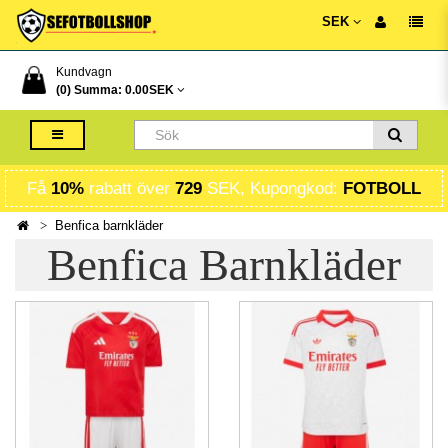
SEK
Kundvagn
(0) Summa:
0.00SEK
Få
10%
rabatt över
729
SEK, Kupongkod:
FOTBOLL
Benfica barnkläder
Benfica Barnkläder