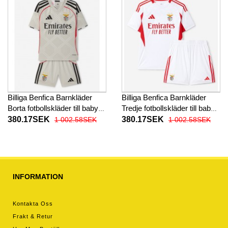
Billiga Benfica Barnkläder
Billiga Benfica Barnkläder
Borta fotbollskläder till baby
Tredje fotbollskläder till baby
2025-26 Kortärmad (+ Korta
2025-26 Kortärmad (+ Korta
380.17SEK
380.17SEK
1 002.58SEK
1 002.58SEK
byxor)
byxor)
INFORMATION
Kontakta Oss
Frakt & Retur