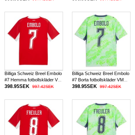
Billiga Schweiz Breel Embolo
Billiga Schweiz Breel Embolo
#7 Hemma fotbollskläder VM
#7 Borta fotbollskläder VM
2026 Kortärmad
2026 Kortärmad
398.95SEK
398.95SEK
997.42SEK
997.42SEK