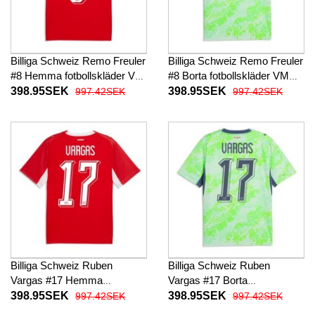
Billiga Schweiz Remo Freuler
Billiga Schweiz Remo Freuler
#8 Hemma fotbollskläder VM
#8 Borta fotbollskläder VM
2026 Kortärmad
2026 Kortärmad
398.95SEK
398.95SEK
997.42SEK
997.42SEK
Billiga Schweiz Ruben
Billiga Schweiz Ruben
Vargas #17 Hemma
Vargas #17 Borta
fotbollskläder VM 2026
fotbollskläder VM 2026
398.95SEK
398.95SEK
997.42SEK
997.42SEK
Kortärmad
Kortärmad