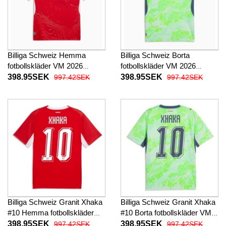
Billiga Schweiz Hemma
Billiga Schweiz Borta
fotbollskläder VM 2026
fotbollskläder VM 2026
Kortärmad
Kortärmad
398.95SEK
398.95SEK
997.42SEK
997.42SEK
Billiga Schweiz Granit Xhaka
Billiga Schweiz Granit Xhaka
#10 Hemma fotbollskläder
#10 Borta fotbollskläder VM
VM 2026 Kortärmad
2026 Kortärmad
398.95SEK
398.95SEK
997.42SEK
997.42SEK