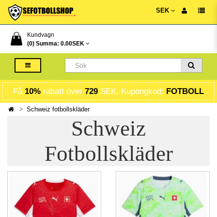
SEK
Kundvagn
(0) Summa:
0.00SEK
Få
10%
rabatt över
729
SEK, Kupongkod:
FOTBOLL
Schweiz fotbollskläder
Schweiz
Fotbollskläder