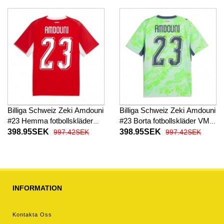
Billiga Schweiz Zeki Amdouni
Billiga Schweiz Zeki Amdouni
#23 Hemma fotbollskläder
#23 Borta fotbollskläder VM
VM 2026 Kortärmad
2026 Kortärmad
398.95SEK
398.95SEK
997.42SEK
997.42SEK
INFORMATION
Kontakta Oss