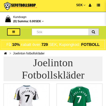
SEK
Kundvagn
(0) Summa:
0.00SEK
Få
10%
rabatt över
729
SEK, Kupongkod:
FOTBOLL
Joelinton fotbollskläder
Joelinton
Fotbollskläder