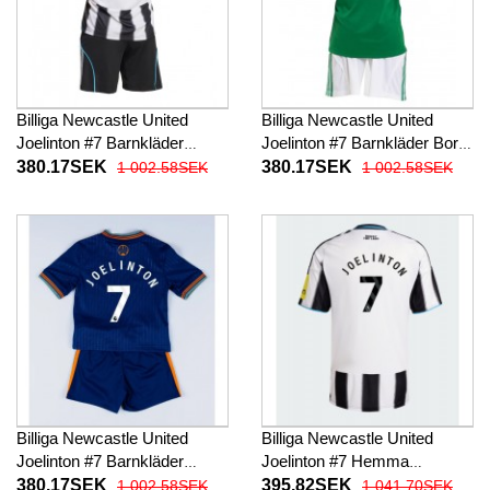
Billiga Newcastle United
Billiga Newcastle United
Joelinton #7 Barnkläder
Joelinton #7 Barnkläder Borta
Hemma fotbollskläder till
fotbollskläder till baby 2025-
380.17SEK
380.17SEK
1 002.58SEK
1 002.58SEK
baby 2025-26 Kortärmad (+
26 Kortärmad (+ Korta byxor)
Korta byxor)
Billiga Newcastle United
Billiga Newcastle United
Joelinton #7 Barnkläder
Joelinton #7 Hemma
Tredje fotbollskläder till baby
fotbollskläder 2025-26
380.17SEK
395.82SEK
1 002.58SEK
1 041.70SEK