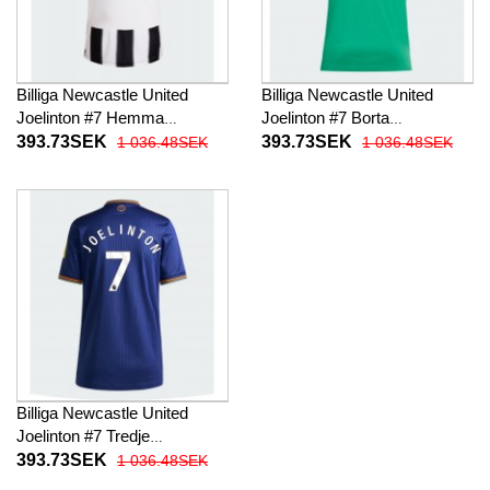
Billiga Newcastle United
Billiga Newcastle United
Joelinton #7 Hemma
Joelinton #7 Borta
fotbollskläder Dam 2025-26
fotbollskläder Dam 2025-26
393.73SEK
393.73SEK
1 036.48SEK
1 036.48SEK
Kortärmad
Kortärmad
Billiga Newcastle United
Joelinton #7 Tredje
fotbollskläder Dam 2025-26
393.73SEK
1 036.48SEK
Kortärmad