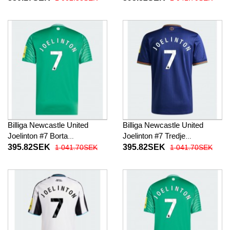
2025-26 Kortärmad (+ Korta
Kortärmad
byxor)
Billiga Newcastle United
Billiga Newcastle United
Joelinton #7 Borta
Joelinton #7 Tredje
fotbollskläder 2025-26
fotbollskläder 2025-26
395.82SEK
395.82SEK
1 041.70SEK
1 041.70SEK
Kortärmad
Kortärmad