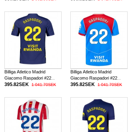
fotbollskläder till baby 2025-
26 Kortärmad
26 Kortärmad (+ Korta byxor)
Billiga Atletico Madrid
Billiga Atletico Madrid
Giacomo Raspadori #22
Giacomo Raspadori #22
Borta fotbollskläder 2025-26
Tredje fotbollskläder 2025-26
395.82SEK
395.82SEK
1 041.70SEK
1 041.70SEK
Kortärmad
Kortärmad