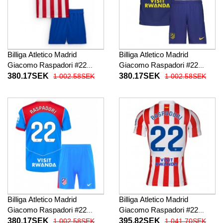
Billiga Atletico Madrid
Billiga Atletico Madrid
Giacomo Raspadori #22
Giacomo Raspadori #22
Barnkläder Hemma
Barnkläder Borta
380.17SEK
380.17SEK
1 002.58SEK
1 002.58SEK
fotbollskläder till baby 2025-
fotbollskläder till baby 2025-
26 Kortärmad (+ Korta byxor)
26 Kortärmad (+ Korta byxor)
Billiga Atletico Madrid
Billiga Atletico Madrid
Giacomo Raspadori #22
Giacomo Raspadori #22
Barnkläder Tredje
Hemma fotbollskläder 2025-
380.17SEK
395.82SEK
1 002.58SEK
1 041.70SEK