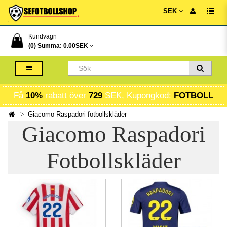
SEK
Kundvagn
(0) Summa:
0.00SEK
Få
10%
rabatt över
729
SEK, Kupongkod:
FOTBOLL
Giacomo Raspadori fotbollskläder
Giacomo Raspadori
Fotbollskläder