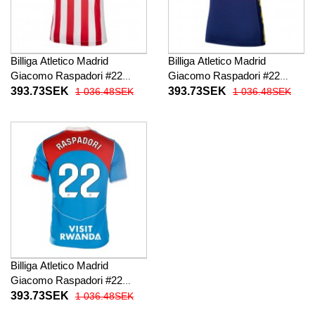
Billiga Atletico Madrid
Billiga Atletico Madrid
Giacomo Raspadori #22
Giacomo Raspadori #22
Hemma fotbollskläder Dam
Borta fotbollskläder Dam
393.73SEK
393.73SEK
1 036.48SEK
1 036.48SEK
2025-26 Kortärmad
2025-26 Kortärmad
Billiga Atletico Madrid
Giacomo Raspadori #22
Tredje fotbollskläder Dam
393.73SEK
1 036.48SEK
2025-26 Kortärmad