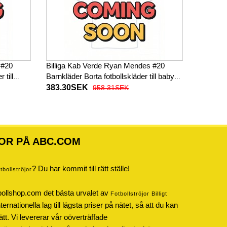
 #20
Billiga Kab Verde Ryan Mendes #20
till
Barnkläder Borta fotbollskläder till baby
rta
VM 2026 Kortärmad (+ Korta byxor)
383.30SEK
958.31SEK
OR PÅ ABC.COM
? Du har kommit till rätt ställe!
otbollströjor
bollshop.com det bästa urvalet av
Fotbollströjor Billigt
rnationella lag till lägsta priser på nätet, så att du kan
ätt. Vi levererar vår oöverträffade