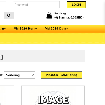
Kundvagn
(0) Summa:
0.00SEK
arn
VM 2026 Herr
VM 2026 Dam
n
PRODUKT JÄMFÖR (0)
R: