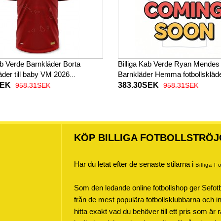
ab Verde Barnkläder Borta
Billiga Kab Verde Ryan Mendes
läder till baby VM 2026
Barnkläder Hemma fotbollskläder 
d (+ Korta byxor)
baby VM 2026 Kortärmad (+ Ko
SEK
383.30SEK
958.31SEK
958.31SEK
byxor)
KÖP BILLIGA FOTBOLLSTRÖJ
Har du letat efter de senaste stilarna i
Billiga F
Som den ledande online fotbollshop ger Sefot
från de mest populära fotbollsklubbarna och inte
hitta exakt vad du behöver till ett pris som är r