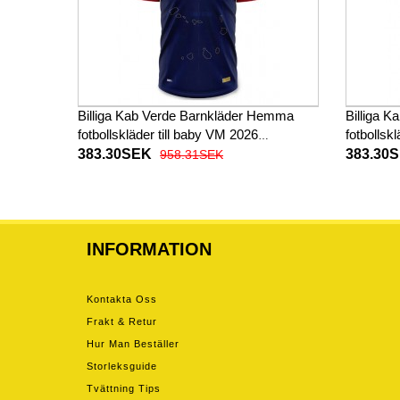
Billiga Kab Verde Barnkläder Hemma
Billiga K
fotbollskläder till baby VM 2026
fotbollsk
Kortärmad (+ Korta byxor)
Kortärma
383.30SEK
383.30
958.31SEK
INFORMATION
Kontakta Oss
Frakt & Retur
Hur Man Beställer
Storleksguide
Tvättning Tips