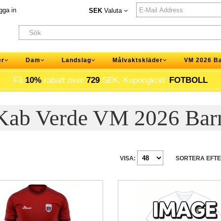
gga in
SEK
Valuta
er
Dam
Landslag
Målvaktskläder
VM 2026 B
Få
10%
rabatt över
729
SEK, Kupongkod:
FOTBOLL
Kab Verde VM 2026 Bar
VISA:
SORTERA EFTE