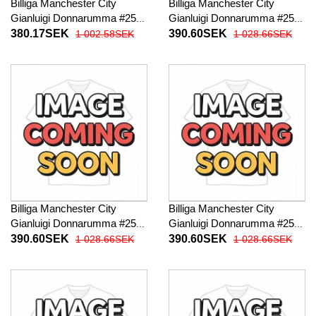
Billiga Manchester City
Billiga Manchester City
Gianluigi Donnarumma #25
Gianluigi Donnarumma #25
Målvakt Barnkläder Tredje
Målvakt Barnkläder Hemma
380.17SEK
390.60SEK
1 002.58SEK
1 028.66SEK
fotbollskläder till baby 2025-
fotbollskläder till baby 2025-
26 Kortärmad (+ Korta byxor)
26 Långärmad (+ Korta
byxor)
Billiga Manchester City
Billiga Manchester City
Gianluigi Donnarumma #25
Gianluigi Donnarumma #25
Målvakt Barnkläder Borta
Målvakt Barnkläder Tredje
390.60SEK
390.60SEK
1 028.66SEK
1 028.66SEK
fotbollskläder till baby 2025-
fotbollskläder till baby 2025-
26 Långärmad (+ Korta
26 Långärmad (+ Korta
byxor)
byxor)