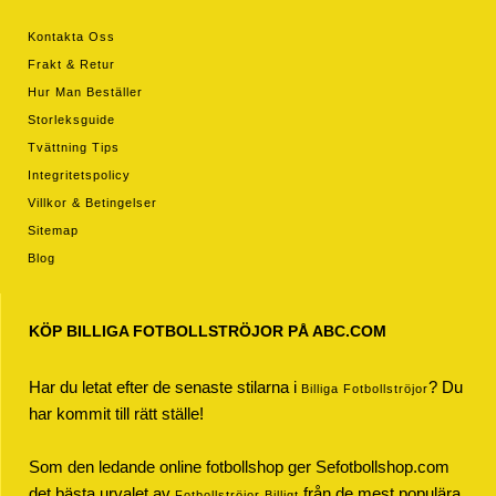
Kontakta Oss
Frakt & Retur
Hur Man Beställer
Storleksguide
Tvättning Tips
Integritetspolicy
Villkor & Betingelser
Sitemap
Blog
KÖP BILLIGA FOTBOLLSTRÖJOR PÅ ABC.COM
Har du letat efter de senaste stilarna i
? Du
Billiga Fotbollströjor
har kommit till rätt ställe!
Som den ledande online fotbollshop ger Sefotbollshop.com
det bästa urvalet av
från de mest populära
Fotbollströjor Billigt