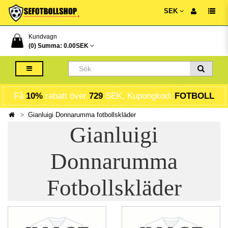
SEK
Kundvagn
(0) Summa:
0.00SEK
Få
10%
rabatt över
729
SEK, Kupongkod:
FOTBOLL
Gianluigi Donnarumma fotbollskläder
Gianluigi
Donnarumma
Fotbollskläder