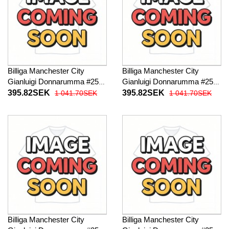
Billiga Manchester City
Billiga Manchester City
Gianluigi Donnarumma #25
Gianluigi Donnarumma #25
Målvakt Hemma
Målvakt Borta fotbollskläder
395.82SEK
395.82SEK
1 041.70SEK
1 041.70SEK
fotbollskläder 2025-26
2025-26 Kortärmad
Kortärmad
Billiga Manchester City
Billiga Manchester City