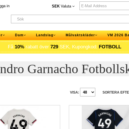
gga in
SEK
Valuta
er
Dam
Landslag
Målvaktskläder
VM 2026 B
Få
10%
rabatt över
729
SEK, Kupongkod:
FOTBOLL
ndro Garnacho Fotbolls
VISA:
SORTERA EFTE