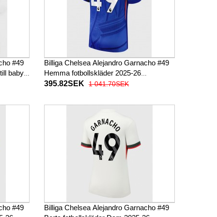
acho #49
Billiga Chelsea Alejandro Garnacho #49
ill baby
Hemma fotbollskläder 2025-26
or)
Kortärmad
395.82SEK
1 041.70SEK
acho #49
Billiga Chelsea Alejandro Garnacho #49