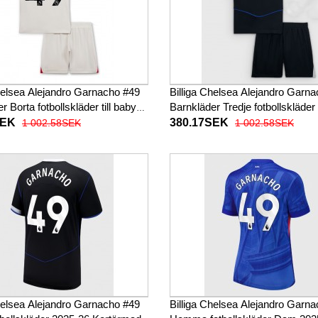
Chelsea Alejandro Garnacho #49
Billiga Chelsea Alejandro Garn
r Borta fotbollskläder till baby
Barnkläder Tredje fotbollskläder t
Kortärmad (+ Korta byxor)
2025-26 Kortärmad (+ Korta byx
SEK
380.17SEK
1 002.58SEK
1 002.58SEK
Chelsea Alejandro Garnacho #49
Billiga Chelsea Alejandro Garn