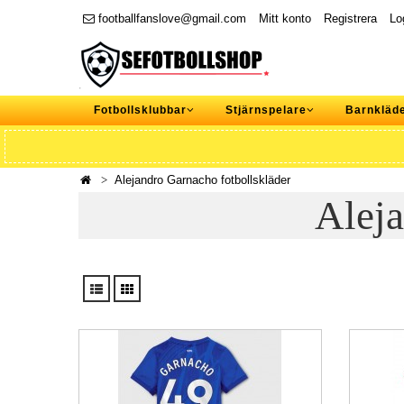
footballfanslove@gmail.com
Mitt konto
Registrera
Lo
Fotbollsklubbar
Stjärnspelare
Barnkläd
Alejandro Garnacho fotbollskläder
Aleja