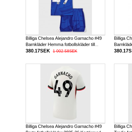
Billiga Chelsea Alejandro Garnacho #49
Billiga 
Barnkläder Hemma fotbollskläder till
Barnkläde
baby 2025-26 Kortärmad (+ Korta byxor)
2025-26 
380.17SEK
380.17
1 002.58SEK
Billiga Chelsea Alejandro Garnacho #49
Billiga 