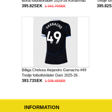
Borta fotbollskläder 2025-26 Kortärmad
Tredje fo
395.82SEK
395.82
1 041.70SEK
Billiga Chelsea Alejandro Garnacho #49
Tredje fotbollskläder Dam 2025-26
Kortärmad
393.73SEK
1 036.48SEK
INFORMATION