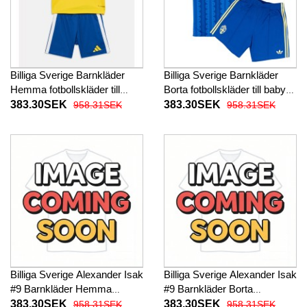
Billiga Sverige Barnkläder
Billiga Sverige Barnkläder
Hemma fotbollskläder till
Borta fotbollskläder till baby
baby VM 2026 Kortärmad (+
VM 2026 Kortärmad (+ Korta
383.30SEK
383.30SEK
958.31SEK
958.31SEK
Korta byxor)
byxor)
Billiga Sverige Alexander Isak
Billiga Sverige Alexander Isak
#9 Barnkläder Hemma
#9 Barnkläder Borta
fotbollskläder till baby VM
fotbollskläder till baby VM
383.30SEK
383.30SEK
958.31SEK
958.31SEK