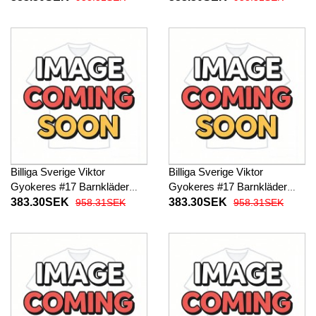
2026 Kortärmad (+ Korta
2026 Kortärmad (+ Korta
byxor)
byxor)
Billiga Sverige Viktor
Billiga Sverige Viktor
Gyokeres #17 Barnkläder
Gyokeres #17 Barnkläder
Hemma fotbollskläder till
Borta fotbollskläder till baby
383.30SEK
383.30SEK
958.31SEK
958.31SEK
baby VM 2026 Kortärmad (+
VM 2026 Kortärmad (+ Korta
Korta byxor)
byxor)