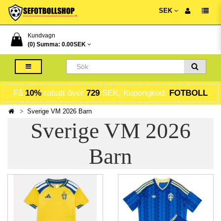
SEK
Kundvagn
(0) Summa:
0.00SEK
Få
10%
rabatt över
729
SEK, Kupongkod:
FOTBOLL
Sverige VM 2026 Barn
Sverige VM 2026
Barn