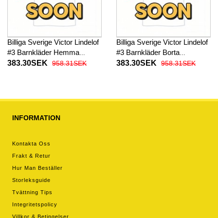
Billiga Sverige Victor Lindelof
Billiga Sverige Victor Lindelof
#3 Barnkläder Hemma
#3 Barnkläder Borta
fotbollskläder till baby VM
fotbollskläder till baby VM
383.30SEK
383.30SEK
958.31SEK
958.31SEK
2026 Kortärmad (+ Korta
2026 Kortärmad (+ Korta
byxor)
byxor)
INFORMATION
Kontakta Oss
Frakt & Retur
Hur Man Beställer
Storleksguide
Tvättning Tips
Integritetspolicy
Villkor & Betingelser