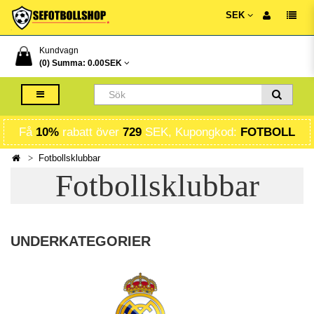
SEK
Kundvagn
(0) Summa:
0.00SEK
Få
10%
rabatt över
729
SEK, Kupongkod:
FOTBOLL
Fotbollsklubbar
Fotbollsklubbar
UNDERKATEGORIER