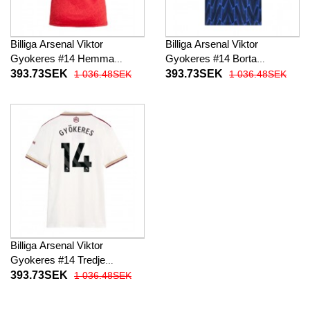
Billiga Arsenal Viktor
Billiga Arsenal Viktor
Gyokeres #14 Hemma
Gyokeres #14 Borta
fotbollskläder Dam 2025-26
fotbollskläder Dam 2025-26
393.73SEK
393.73SEK
1 036.48SEK
1 036.48SEK
Kortärmad
Kortärmad
Billiga Arsenal Viktor
Gyokeres #14 Tredje
fotbollskläder Dam 2025-26
393.73SEK
1 036.48SEK
Kortärmad