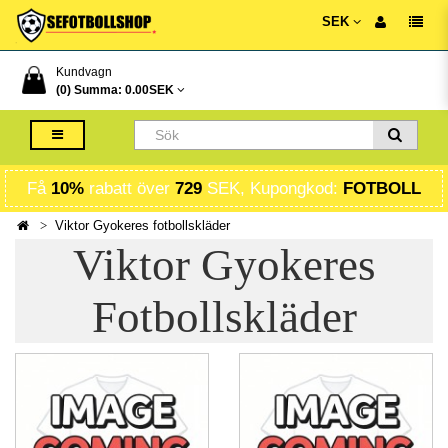
SEK
Kundvagn
(0) Summa:
0.00SEK
Få
10%
rabatt över
729
SEK, Kupongkod:
FOTBOLL
Viktor Gyokeres fotbollskläder
Viktor Gyokeres
Fotbollskläder