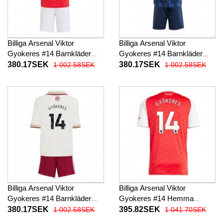
Billiga Arsenal Viktor
Billiga Arsenal Viktor
Gyokeres #14 Barnkläder
Gyokeres #14 Barnkläder
Hemma fotbollskläder till
Borta fotbollskläder till baby
380.17SEK
380.17SEK
1 002.58SEK
1 002.58SEK
baby 2025-26 Kortärmad (+
2025-26 Kortärmad (+ Korta
Korta byxor)
byxor)
Billiga Arsenal Viktor
Billiga Arsenal Viktor
Gyokeres #14 Barnkläder
Gyokeres #14 Hemma
Tredje fotbollskläder till baby
fotbollskläder 2025-26
380.17SEK
395.82SEK
1 002.58SEK
1 041.70SEK
2025-26 Kortärmad (+ Korta
Kortärmad