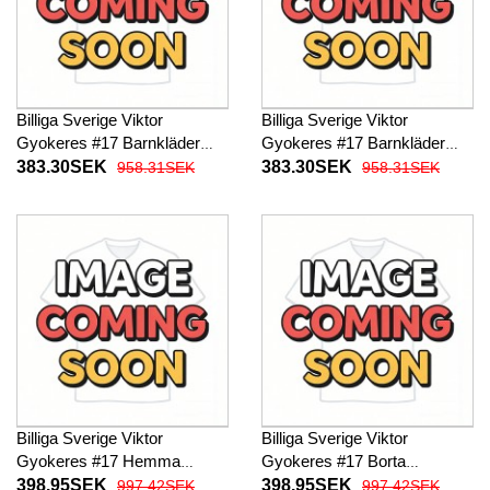
Billiga Sverige Viktor
Billiga Sverige Viktor
Gyokeres #17 Barnkläder
Gyokeres #17 Barnkläder
Hemma fotbollskläder till
Borta fotbollskläder till baby
383.30SEK
383.30SEK
958.31SEK
958.31SEK
baby VM 2026 Kortärmad (+
VM 2026 Kortärmad (+ Korta
Korta byxor)
byxor)
Billiga Sverige Viktor
Billiga Sverige Viktor
Gyokeres #17 Hemma
Gyokeres #17 Borta
fotbollskläder VM 2026
fotbollskläder VM 2026
398.95SEK
398.95SEK
997.42SEK
997.42SEK