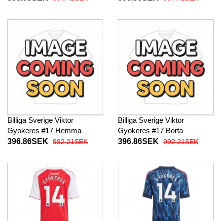
Kortärmad
Kortärmad
Billiga Sverige Viktor
Billiga Sverige Viktor
Gyokeres #17 Hemma
Gyokeres #17 Borta
fotbollskläder Dam VM 2026
fotbollskläder Dam VM 2026
396.86SEK
396.86SEK
992.21SEK
992.21SEK
Kortärmad
Kortärmad