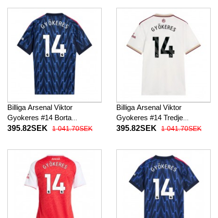
byxor)
Billiga Arsenal Viktor
Billiga Arsenal Viktor
Gyokeres #14 Borta
Gyokeres #14 Tredje
fotbollskläder 2025-26
fotbollskläder 2025-26
395.82SEK
395.82SEK
1 041.70SEK
1 041.70SEK
Kortärmad
Kortärmad