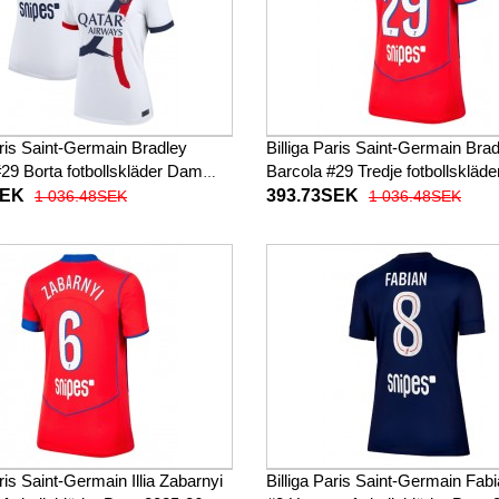
aris Saint-Germain Bradley
Billiga Paris Saint-Germain Bra
29 Borta fotbollskläder Dam
Barcola #29 Tredje fotbollskläd
Kortärmad
2025-26 Kortärmad
SEK
393.73SEK
1 036.48SEK
1 036.48SEK
aris Saint-Germain Illia Zabarnyi
Billiga Paris Saint-Germain Fab