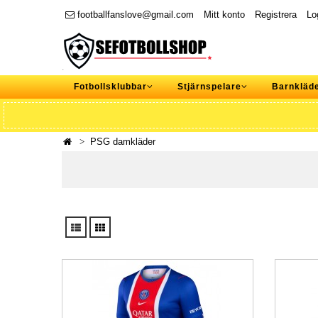
footballfanslove@gmail.com
Mitt konto
Registrera
Lo
Fotbollsklubbar
Stjärnspelare
Barnkläd
PSG damkläder