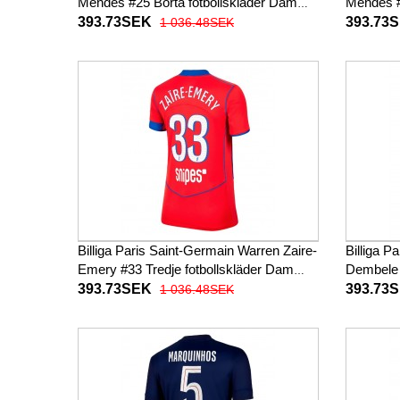
Mendes #25 Borta fotbollskläder Dam
Mendes #
2025-26 Kortärmad
2025-26 
393.73SEK
393.73
1 036.48SEK
Billiga Paris Saint-Germain Warren Zaire-
Billiga 
Emery #33 Tredje fotbollskläder Dam
Dembele 
2025-26 Kortärmad
2025-26 
393.73SEK
393.73
1 036.48SEK