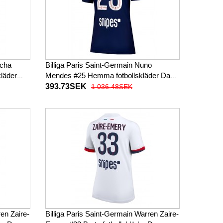
icha
Billiga Paris Saint-Germain Nuno
kläder
Mendes #25 Hemma fotbollskläder Dam
2025-26 Kortärmad
393.73SEK
1 036.48SEK
ren Zaire-
Billiga Paris Saint-Germain Warren Zaire-