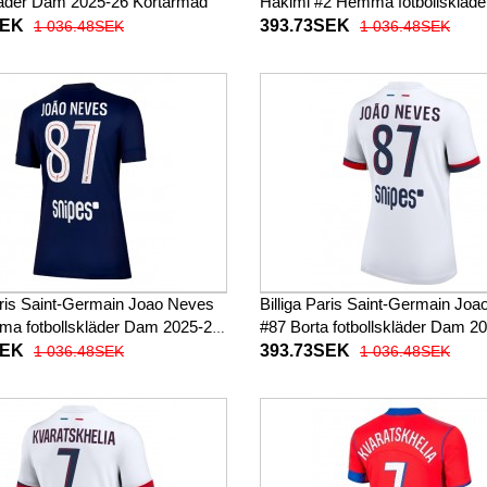
kläder Dam 2025-26 Kortärmad
Hakimi #2 Hemma fotbollskläd
2025-26 Kortärmad
SEK
393.73SEK
1 036.48SEK
1 036.48SEK
Paris Saint-Germain Joao Neves
Billiga Paris Saint-Germain Jo
a fotbollskläder Dam 2025-26
#87 Borta fotbollskläder Dam 2
ad
Kortärmad
SEK
393.73SEK
1 036.48SEK
1 036.48SEK