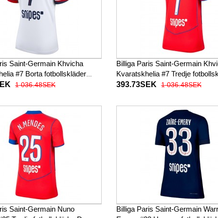
aris Saint-Germain Khvicha
Billiga Paris Saint-Germain Khv
elia #7 Borta fotbollskläder
Kvaratskhelia #7 Tredje fotbolls
5-26 Kortärmad
Dam 2025-26 Kortärmad
SEK
393.73SEK
1 036.48SEK
1 036.48SEK
aris Saint-Germain Nuno
Billiga Paris Saint-Germain War