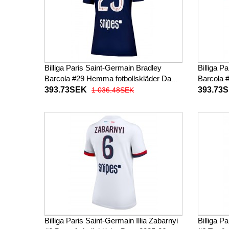
Billiga Paris Saint-Germain Bradley
Billiga P
Barcola #29 Hemma fotbollskläder Dam
Barcola #
2025-26 Kortärmad
2025-26 
393.73SEK
393.73
1 036.48SEK
Billiga Paris Saint-Germain Illia Zabarnyi
Billiga P