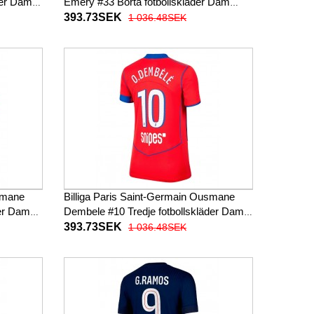
der Dam
Emery #33 Borta fotbollskläder Dam
2025-26 Kortärmad
393.73SEK
1 036.48SEK
usmane
Billiga Paris Saint-Germain Ousmane
der Dam
Dembele #10 Tredje fotbollskläder Dam
2025-26 Kortärmad
393.73SEK
1 036.48SEK