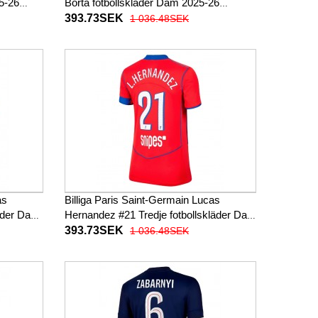
5-26
Borta fotbollskläder Dam 2025-26
Kortärmad
393.73SEK
1 036.48SEK
as
Billiga Paris Saint-Germain Lucas
läder Dam
Hernandez #21 Tredje fotbollskläder Dam
2025-26 Kortärmad
393.73SEK
1 036.48SEK