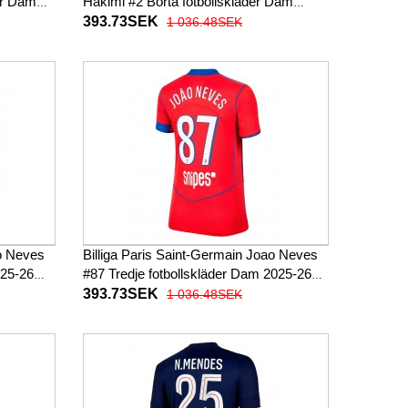
er Dam
Hakimi #2 Borta fotbollskläder Dam
2025-26 Kortärmad
393.73SEK
1 036.48SEK
ao Neves
Billiga Paris Saint-Germain Joao Neves
025-26
#87 Tredje fotbollskläder Dam 2025-26
Kortärmad
393.73SEK
1 036.48SEK