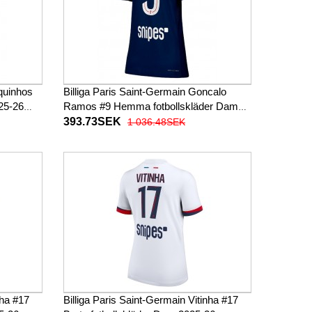
quinhos
Billiga Paris Saint-Germain Goncalo
025-26
Ramos #9 Hemma fotbollskläder Dam
2025-26 Kortärmad
393.73SEK
1 036.48SEK
nha #17
Billiga Paris Saint-Germain Vitinha #17