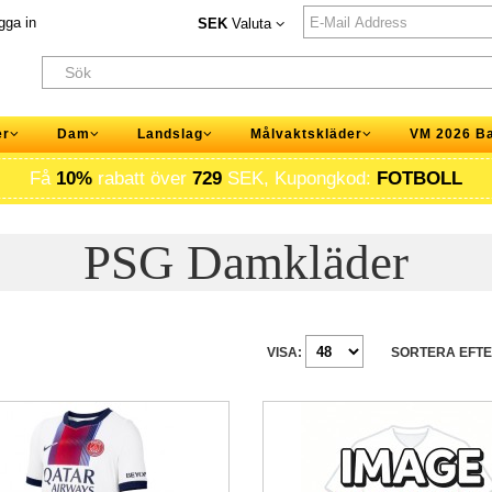
gga in
SEK
Valuta
er
Dam
Landslag
Målvaktskläder
VM 2026 B
Få
10%
rabatt över
729
SEK, Kupongkod:
FOTBOLL
PSG Damkläder
VISA:
SORTERA EFTE