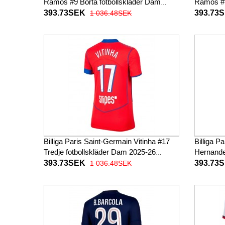
Ramos #9 Borta fotbollskläder Dam
Ramos #9
2025-26 Kortärmad
2025-26 
393.73SEK
393.73
1 036.48SEK
Billiga Paris Saint-Germain Vitinha #17
Billiga P
Tredje fotbollskläder Dam 2025-26
Hernande
Kortärmad
Dam 202
393.73SEK
393.73
1 036.48SEK