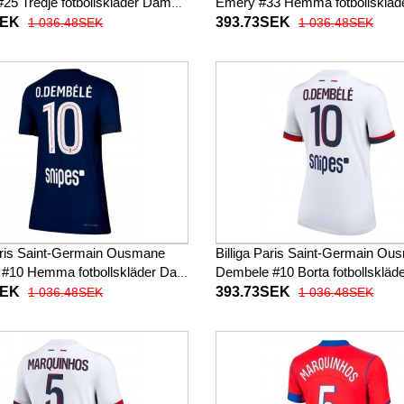
25 Tredje fotbollskläder Dam
Emery #33 Hemma fotbollsklä
Kortärmad
2025-26 Kortärmad
SEK
393.73SEK
1 036.48SEK
1 036.48SEK
Paris Saint-Germain Ousmane
Billiga Paris Saint-Germain O
#10 Hemma fotbollskläder Dam
Dembele #10 Borta fotbollsklä
Kortärmad
2025-26 Kortärmad
SEK
393.73SEK
1 036.48SEK
1 036.48SEK