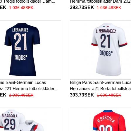
 Tredje fotbollskläder Dam
Hemma fotbollskläder Dam 202
Kortärmad
Kortärmad
SEK
393.73SEK
1 036.48SEK
1 036.48SEK
aris Saint-Germain Lucas
Billiga Paris Saint-Germain Luc
z #21 Hemma fotbollskläder
Hernandez #21 Borta fotbollsk
5-26 Kortärmad
2025-26 Kortärmad
SEK
393.73SEK
1 036.48SEK
1 036.48SEK