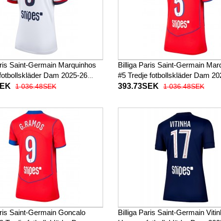
aris Saint-Germain Marquinhos
Billiga Paris Saint-Germain Mar
 fotbollskläder Dam 2025-26
#5 Tredje fotbollskläder Dam 2
ad
Kortärmad
SEK
393.73SEK
1 036.48SEK
1 036.48SEK
aris Saint-Germain Goncalo
Billiga Paris Saint-Germain Viti