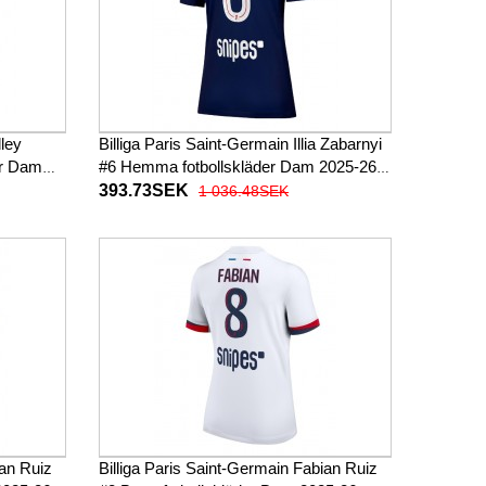
dley
Billiga Paris Saint-Germain Illia Zabarnyi
er Dam
#6 Hemma fotbollskläder Dam 2025-26
Kortärmad
393.73SEK
1 036.48SEK
ian Ruiz
Billiga Paris Saint-Germain Fabian Ruiz