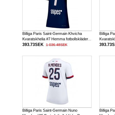
Billiga Paris Saint-Germain Khvicha
Billiga P
Kvaratskhelia #7 Hemma fotbollskläder
Kvaratskh
Dam 2025-26 Kortärmad
Dam 202
393.73SEK
393.73
1 036.48SEK
Billiga Paris Saint-Germain Nuno
Billiga P