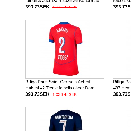
fotbollskläder Dam 2025-26 Kortärmad
fotbolls
393.73SEK
393.73
1 036.48SEK
Billiga Paris Saint-Germain Achraf
Billiga 
Hakimi #2 Tredje fotbollskläder Dam
#87 Hemm
2025-26 Kortärmad
Kortärm
393.73SEK
393.73
1 036.48SEK