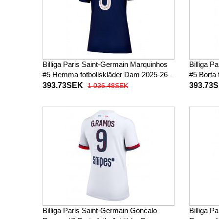
Billiga Paris Saint-Germain Marquinhos
Billiga P
#5 Hemma fotbollskläder Dam 2025-26
#5 Borta
Kortärmad
Kortärm
393.73SEK
393.73
1 036.48SEK
Billiga Paris Saint-Germain Goncalo
Billiga P