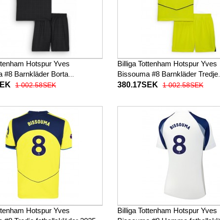
ottenham Hotspur Yves
Billiga Tottenham Hotspur Yves
 #8 Barnkläder Borta
Bissouma #8 Barnkläder Tredje
läder till baby 2025-26 Kortärmad
fotbollskläder till baby 2025-26
SEK
380.17SEK
1 002.58SEK
1 002.58SEK
byxor)
(+ Korta byxor)
ottenham Hotspur Yves
Billiga Tottenham Hotspur Yves