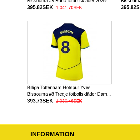
Bissouma #8 Borta fotbollskläder 2025-
Bissouma 
26 Kortärmad
26 Kortä
395.82SEK
395.82
1 041.70SEK
Billiga Tottenham Hotspur Yves
Bissouma #8 Tredje fotbollskläder Dam
2025-26 Kortärmad
393.73SEK
1 036.48SEK
INFORMATION