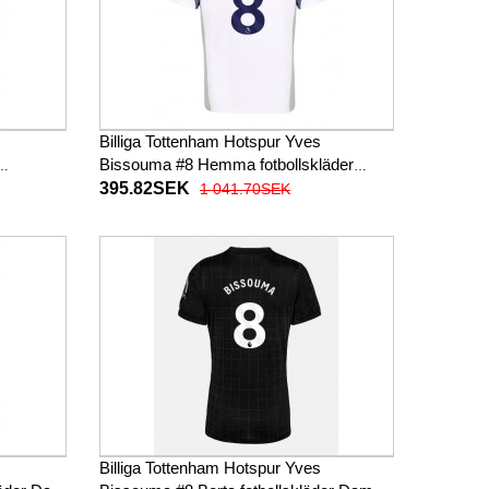
Billiga Tottenham Hotspur Yves
Bissouma #8 Hemma fotbollskläder
 Kortärmad
2025-26 Kortärmad
395.82SEK
1 041.70SEK
Billiga Tottenham Hotspur Yves