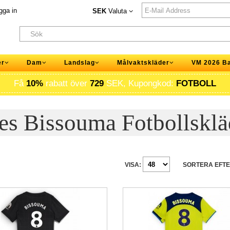
gga in
SEK
Valuta
er
Dam
Landslag
Målvaktskläder
VM 2026 B
Få
10%
rabatt över
729
SEK, Kupongkod:
FOTBOLL
es Bissouma Fotbollsklä
VISA:
SORTERA EFTE