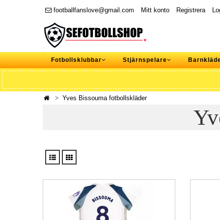
footballfanslove@gmail.com
Mitt konto
Registrera
Lo
Fotbollsklubbar
Stjärnspelare
Barnkläd
Yves Bissouma fotbollskläder
Yv