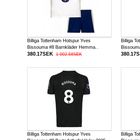
Billiga Tottenham Hotspur Yves
Billiga T
Bissouma #8 Barnkläder Hemma
Bissouma
fotbollskläder till baby 2025-26 Kortärmad
fotbollsk
380.17SEK
380.17
1 002.58SEK
(+ Korta byxor)
(+ Korta 
Billiga Tottenham Hotspur Yves
Billiga T