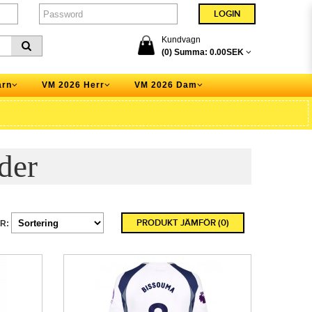
Kundvagn
(0) Summa:
0.00SEK
arn
VM 2026 Herr
VM 2026 Dam
der
PRODUKT JÄMFÖR (0)
R: