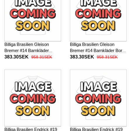
Billiga Brasilien Gleison
Billiga Brasilien Gleison
Bremer #14 Barnkläder
Bremer #14 Barnkläder Borta
Hemma fotbollskläder till
fotbollskläder till baby VM
383.30SEK
383.30SEK
958.31SEK
958.31SEK
baby VM 2026 Kortärmad (+
2026 Kortärmad (+ Korta
Korta byxor)
byxor)
Billiga Brasilien Endrick #19
Billiga Brasilien Endrick #19