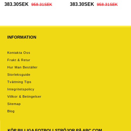
fotbollskläder till baby VM
fotbollskläder till baby VM
383.30SEK
383.30SEK
958.31SEK
958.31SEK
2026 Kortärmad (+ Korta
2026 Kortärmad (+ Korta
byxor)
byxor)
INFORMATION
Kontakta Oss
Frakt & Retur
Hur Man Beställer
Storleksguide
Tvättning Tips
Integritetspolicy
Villkor & Betingelser
Sitemap
Blog
KÖP BILLIGA FOTBOLLSTRÖJOR PÅ ABC.COM