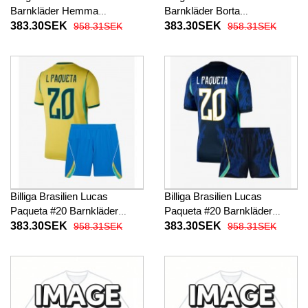
Barnkläder Hemma
Barnkläder Borta
fotbollskläder till baby VM
fotbollskläder till baby VM
383.30SEK
383.30SEK
958.31SEK
958.31SEK
2026 Kortärmad (+ Korta
2026 Kortärmad (+ Korta
byxor)
byxor)
Billiga Brasilien Lucas
Billiga Brasilien Lucas
Paqueta #20 Barnkläder
Paqueta #20 Barnkläder
Hemma fotbollskläder till
Borta fotbollskläder till baby
383.30SEK
383.30SEK
958.31SEK
958.31SEK
baby VM 2026 Kortärmad (+
VM 2026 Kortärmad (+ Korta
Korta byxor)
byxor)