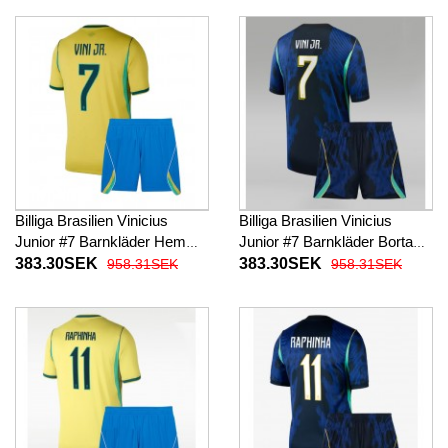
2026 Långärmad (+ Korta
2026 Långärmad (+ Korta
byxor)
byxor)
Billiga Brasilien Vinicius
Billiga Brasilien Vinicius
Junior #7 Barnkläder Hemma
Junior #7 Barnkläder Borta
fotbollskläder till baby VM
fotbollskläder till baby VM
383.30SEK
383.30SEK
958.31SEK
958.31SEK
2026 Kortärmad (+ Korta
2026 Kortärmad (+ Korta
byxor)
byxor)