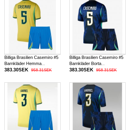
Billiga Brasilien Casemiro #5
Billiga Brasilien Casemiro #5
Barnkläder Hemma
Barnkläder Borta
fotbollskläder till baby VM
fotbollskläder till baby VM
383.30SEK
383.30SEK
958.31SEK
958.31SEK
2026 Kortärmad (+ Korta
2026 Kortärmad (+ Korta
byxor)
byxor)