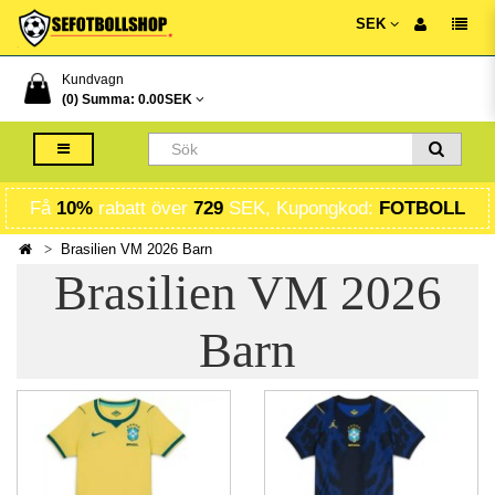
SEK
Kundvagn
(0) Summa:
0.00SEK
Få
10%
rabatt över
729
SEK, Kupongkod:
FOTBOLL
Brasilien VM 2026 Barn
Brasilien VM 2026
Barn