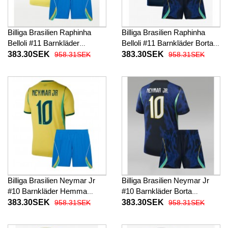
Billiga Brasilien Raphinha
Billiga Brasilien Raphinha
Belloli #11 Barnkläder
Belloli #11 Barnkläder Borta
Hemma fotbollskläder till
fotbollskläder till baby VM
383.30SEK
383.30SEK
958.31SEK
958.31SEK
baby VM 2026 Kortärmad (+
2026 Kortärmad (+ Korta
Korta byxor)
byxor)
Billiga Brasilien Neymar Jr
Billiga Brasilien Neymar Jr
#10 Barnkläder Hemma
#10 Barnkläder Borta
fotbollskläder till baby VM
fotbollskläder till baby VM
383.30SEK
383.30SEK
958.31SEK
958.31SEK
2026 Kortärmad (+ Korta
2026 Kortärmad (+ Korta
byxor)
byxor)