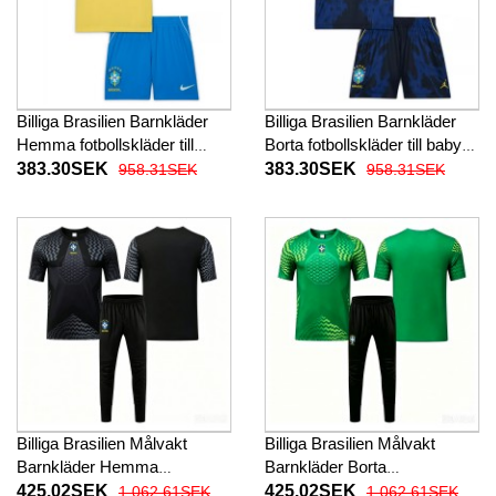
Billiga Brasilien Barnkläder
Billiga Brasilien Barnkläder
Hemma fotbollskläder till
Borta fotbollskläder till baby
baby VM 2026 Kortärmad (+
VM 2026 Kortärmad (+ Korta
383.30SEK
383.30SEK
958.31SEK
958.31SEK
Korta byxor)
byxor)
Billiga Brasilien Målvakt
Billiga Brasilien Målvakt
Barnkläder Hemma
Barnkläder Borta
fotbollskläder till baby VM
fotbollskläder till baby VM
425.02SEK
425.02SEK
1 062.61SEK
1 062.61SEK