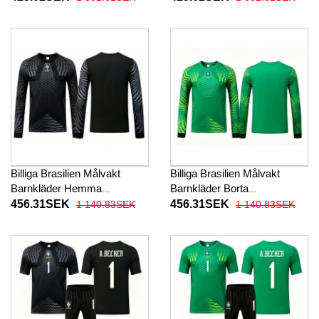
2026 Kortärmad (+ Korta
2026 Kortärmad (+ Korta
byxor)
byxor)
Billiga Brasilien Målvakt
Billiga Brasilien Målvakt
Barnkläder Hemma
Barnkläder Borta
fotbollskläder till baby VM
fotbollskläder till baby VM
456.31SEK
456.31SEK
1 140.83SEK
1 140.83SEK
2026 Långärmad (+ Korta
2026 Långärmad (+ Korta
byxor)
byxor)