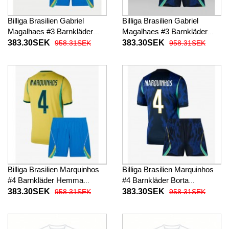
Billiga Brasilien Gabriel
Billiga Brasilien Gabriel
Magalhaes #3 Barnkläder
Magalhaes #3 Barnkläder
Hemma fotbollskläder till
Borta fotbollskläder till baby
383.30SEK
383.30SEK
958.31SEK
958.31SEK
baby VM 2026 Kortärmad (+
VM 2026 Kortärmad (+ Korta
Korta byxor)
byxor)
Billiga Brasilien Marquinhos
Billiga Brasilien Marquinhos
#4 Barnkläder Hemma
#4 Barnkläder Borta
fotbollskläder till baby VM
fotbollskläder till baby VM
383.30SEK
383.30SEK
958.31SEK
958.31SEK
2026 Kortärmad (+ Korta
2026 Kortärmad (+ Korta
byxor)
byxor)