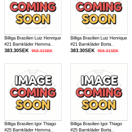
Billiga Brasilien Luiz Henrique
Billiga Brasilien Luiz Henrique
#21 Barnkläder Hemma
#21 Barnkläder Borta
fotbollskläder till baby VM
fotbollskläder till baby VM
383.30SEK
383.30SEK
958.31SEK
958.31SEK
2026 Kortärmad (+ Korta
2026 Kortärmad (+ Korta
byxor)
byxor)
Billiga Brasilien Igor Thiago
Billiga Brasilien Igor Thiago
#25 Barnkläder Hemma
#25 Barnkläder Borta