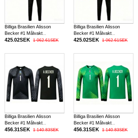
Billiga Brasilien Alisson
Billiga Brasilien Alisson
Becker #1 Målvakt
Becker #1 Målvakt
Barnkläder Hemma
Barnkläder Borta
425.02SEK
425.02SEK
1 062.61SEK
1 062.61SEK
fotbollskläder till baby VM
fotbollskläder till baby VM
2026 Kortärmad (+ Korta
2026 Kortärmad (+ Korta
byxor)
byxor)
Billiga Brasilien Alisson
Billiga Brasilien Alisson
Becker #1 Målvakt
Becker #1 Målvakt
Barnkläder Hemma
Barnkläder Borta
456.31SEK
456.31SEK
1 140.83SEK
1 140.83SEK
fotbollskläder till baby VM
fotbollskläder till baby VM