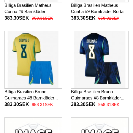
Billiga Brasilien Matheus
Billiga Brasilien Matheus
Cunha #9 Barnkläder
Cunha #9 Barnkläder Borta
Hemma fotbollskläder till
fotbollskläder till baby VM
383.30SEK
383.30SEK
958.31SEK
958.31SEK
baby VM 2026 Kortärmad (+
2026 Kortärmad (+ Korta
Korta byxor)
byxor)
Billiga Brasilien Bruno
Billiga Brasilien Bruno
Guimaraes #8 Barnkläder
Guimaraes #8 Barnkläder
Hemma fotbollskläder till
Borta fotbollskläder till baby
383.30SEK
383.30SEK
958.31SEK
958.31SEK
baby VM 2026 Kortärmad (+
VM 2026 Kortärmad (+ Korta
Korta byxor)
byxor)