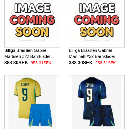
Billiga Brasilien Gabriel
Billiga Brasilien Gabriel
Martinelli #22 Barnkläder
Martinelli #22 Barnkläder
Hemma fotbollskläder till
Borta fotbollskläder till baby
383.30SEK
383.30SEK
958.31SEK
958.31SEK
baby VM 2026 Kortärmad (+
VM 2026 Kortärmad (+ Korta
Korta byxor)
byxor)