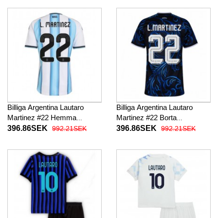
Billiga Argentina Lautaro
Billiga Argentina Lautaro
Martinez #22 Hemma
Martinez #22 Borta
fotbollskläder Dam VM 2026
fotbollskläder Dam VM 2026
396.86SEK
396.86SEK
992.21SEK
992.21SEK
Kortärmad
Kortärmad