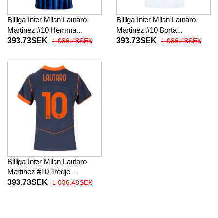
Billiga Inter Milan Lautaro
Billiga Inter Milan Lautaro
Martinez #10 Hemma
Martinez #10 Borta
fotbollskläder Dam 2025-26
fotbollskläder Dam 2025-26
393.73SEK
393.73SEK
1 036.48SEK
1 036.48SEK
Kortärmad
Kortärmad
Billiga Inter Milan Lautaro
Martinez #10 Tredje
fotbollskläder Dam 2025-26
393.73SEK
1 036.48SEK
Kortärmad