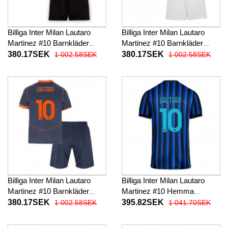
Billiga Inter Milan Lautaro
Billiga Inter Milan Lautaro
Martinez #10 Barnkläder
Martinez #10 Barnkläder
Hemma fotbollskläder till
Borta fotbollskläder till baby
380.17SEK
380.17SEK
1 002.58SEK
1 002.58SEK
baby 2025-26 Kortärmad (+
2025-26 Kortärmad (+ Korta
Korta byxor)
byxor)
Billiga Inter Milan Lautaro
Billiga Inter Milan Lautaro
Martinez #10 Barnkläder
Martinez #10 Hemma
Tredje fotbollskläder till baby
fotbollskläder 2025-26
380.17SEK
395.82SEK
1 002.58SEK
1 041.70SEK
2025-26 Kortärmad (+ Korta
Kortärmad
byxor)