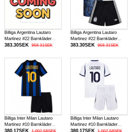
Billiga Argentina Lautaro
Billiga Argentina Lautaro
Martinez #22 Barnkläder
Martinez #22 Barnkläder
Hemma fotbollskläder till
Borta fotbollskläder till baby
383.30SEK
383.30SEK
958.31SEK
958.31SEK
baby VM 2026 Kortärmad (+
VM 2026 Kortärmad (+ Korta
Korta byxor)
byxor)
Billiga Inter Milan Lautaro
Billiga Inter Milan Lautaro
Martinez #10 Barnkläder
Martinez #10 Barnkläder
Hemma fotbollskläder till
Borta fotbollskläder till baby
380.17SEK
380.17SEK
1 002.58SEK
1 002.58SEK