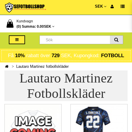
SEK
Kundvagn
(0) Summa:
0.00SEK
Få
10%
rabatt över
729
SEK, Kupongkod:
FOTBOLL
Lautaro Martinez fotbollskläder
Lautaro Martinez
Fotbollskläder