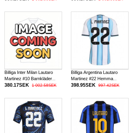
baby 2026-27 Kortärmad (+
2026-27 Kortärmad (+ Korta
Korta byxor)
byxor)
Billiga Inter Milan Lautaro
Billiga Argentina Lautaro
Martinez #10 Barnkläder
Martinez #22 Hemma
Tredje fotbollskläder till baby
fotbollskläder VM 2026
380.17SEK
398.95SEK
1 002.58SEK
997.42SEK
2026-27 Kortärmad (+ Korta
Kortärmad
byxor)