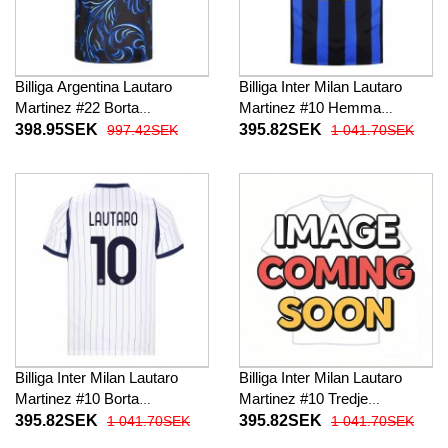
Billiga Argentina Lautaro
Billiga Inter Milan Lautaro
Martinez #22 Borta
Martinez #10 Hemma
fotbollskläder VM 2026
fotbollskläder 2026-27
398.95SEK
395.82SEK
997.42SEK
1 041.70SEK
Kortärmad
Kortärmad
Billiga Inter Milan Lautaro
Billiga Inter Milan Lautaro
Martinez #10 Borta
Martinez #10 Tredje
fotbollskläder 2026-27
fotbollskläder 2026-27
395.82SEK
395.82SEK
1 041.70SEK
1 041.70SEK
Kortärmad
Kortärmad