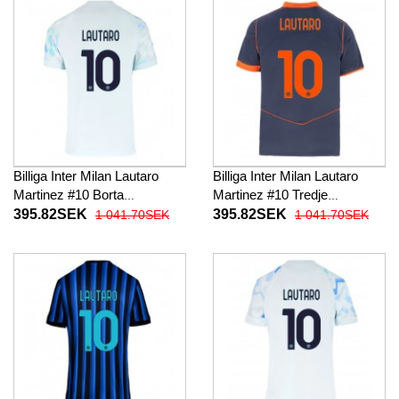
Billiga Inter Milan Lautaro
Billiga Inter Milan Lautaro
Martinez #10 Borta
Martinez #10 Tredje
fotbollskläder 2025-26
fotbollskläder 2025-26
395.82SEK
395.82SEK
1 041.70SEK
1 041.70SEK
Kortärmad
Kortärmad